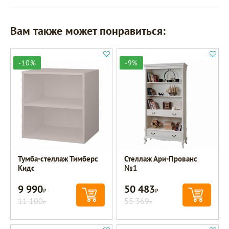
Вам также может понравиться:
-10%
-9%
Тумба-стеллаж Тимберс
Стеллаж Ари-Прованс
Кидс
№1
9 990
50 483
Р
Р
11 100
55 369
Р
Р