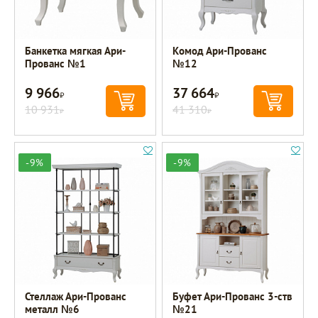
Банкетка мягкая Ари-
Комод Ари-Прованс
Прованс №1
№12
9 966
37 664
Р
Р
10 931
41 310
Р
Р
-9%
-9%
Стеллаж Ари-Прованс
Буфет Ари-Прованс 3-ств
металл №6
№21