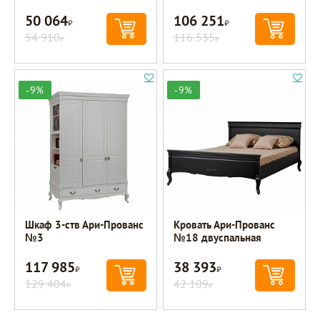
50 064
106 251
Р
Р
54 910
116 535
Р
Р
-9%
-9%
Шкаф 3-ств Ари-Прованс
Кровать Ари-Прованс
№3
№18 двуспальная
117 985
38 393
Р
Р
129 404
42 109
Р
Р