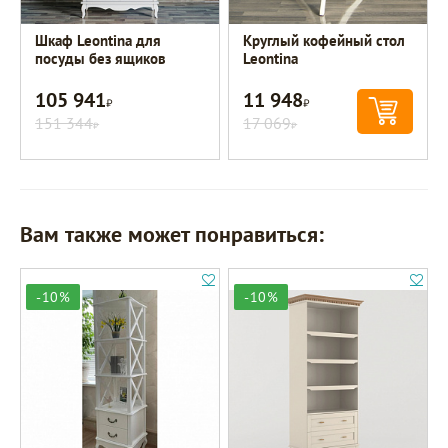
Шкаф Leontina для
Круглый кофейный стол
посуды без ящиков
Leontina
105 941
11 948
Р
Р
151 344
17 069
Р
Р
Вам также может понравиться:
-10%
-10%