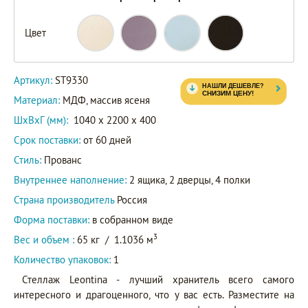
ST9330
Цвет
ST9330L
Артикул
ST9330B
Артикул:
ST9330
ST9330/BLK
Материал:
МДФ, массив ясеня
ШxВxГ (мм):
1040 x 2200 x 400
Срок поставки:
от 60 дней
Стиль:
Прованс
Внутреннее наполнение:
2 ящика, 2 дверцы, 4 полки
Страна производитель
Россия
Форма поставки:
в собранном виде
3
Вес и объем :
65 кг
/
1.1036 м
Количество упаковок:
1
Стеллаж Leontina - лучший хранитель всего самого
интересного и драгоценного, что у вас есть. Разместите на