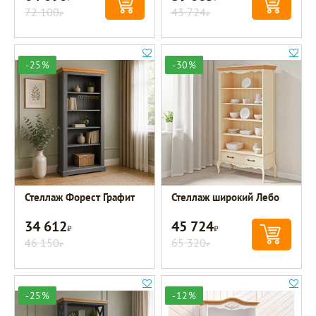
72 100
43 724
Р
Р
-25%
-30%
Стеллаж Форест Графит
Стеллаж широкий Лебо
34 612
45 724
Р
Р
46 150
65 320
Р
Р
-25%
-12%