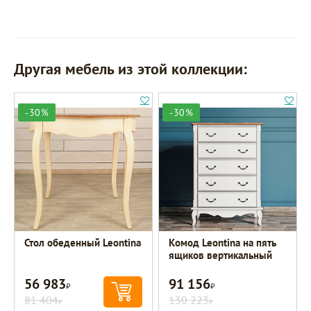
Другая мебель из этой коллекции:
-30%
-30%
Стол обеденный Leontina
Комод Leontina на пять
ящиков вертикальный
56 983
91 156
Р
Р
81 404
130 223
Р
Р