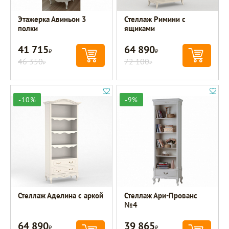
Этажерка Авиньон 3
Стеллаж Римини с
полки
ящиками
41 715
64 890
Р
Р
46 350
72 100
Р
Р
-10%
-9%
Стеллаж Аделина с аркой
Стеллаж Ари-Прованс
№4
64 890
39 865
Р
Р