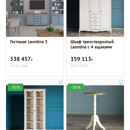
Гостиная Leontina 3
Шкаф трехстворчатый
Leontina с 4 ящиками
538 457
159 113
Р
Р
769 224
227 304
Р
Р
-30%
-30%