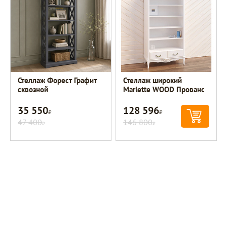
Стеллаж Форест Графит
Стеллаж широкий
сквозной
Marlette WOOD Прованс
35 550
128 596
Р
Р
47 400
146 800
Р
Р