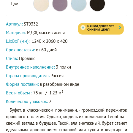
Цвет
ST9332L
Артикул
ST9332B
Артикул:
ST9332
ST9332/BLK
Материал:
МДФ, массив ясеня
ШxВxГ (мм):
1240 x 2060 x 420
Срок поставки:
от 60 дней
Стиль:
Прованс
Внутреннее наполнение:
3 полки
Страна производитель
Россия
Форма поставки:
в разобранном виде
3
Вес и объем :
75 кг
/
1.23 м
Количество упаковок:
2
Буфет, в классическом понимании, - громоздкий пережиток
прошлого столетия. Однако, модель из коллекции Leontina -
свежий взгляд в будущее. Такой, аля винтажный, буфет станет
идеальным дополнением столовой или кухни в квартире и