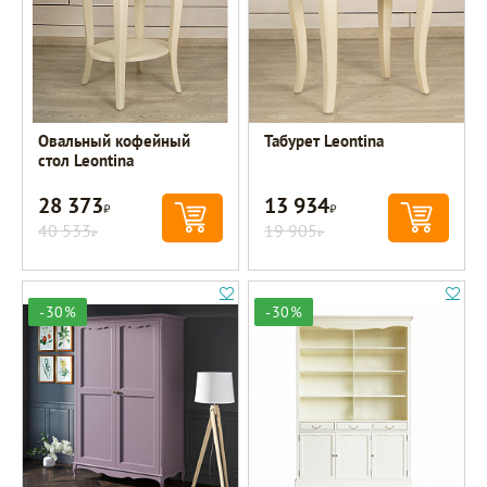
Овальный кофейный
Табурет Leontina
стол Leontina
28 373
13 934
Р
Р
40 533
19 905
Р
Р
-30%
-30%