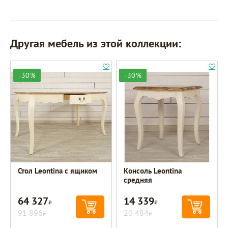
Другая мебель из этой коллекции:
-30%
-30%
Стол Leontina с ящиком
Консоль Leontina
средняя
64 327
14 339
Р
Р
91 896
20 484
Р
Р