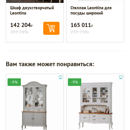
Шкаф двухстворчатый
Стеллаж Leontina для
Leontina
посуды широкий
142 204
165 011
Р
Р
203 149
235 730
Р
Р
Вам также может понравиться:
-9%
-9%