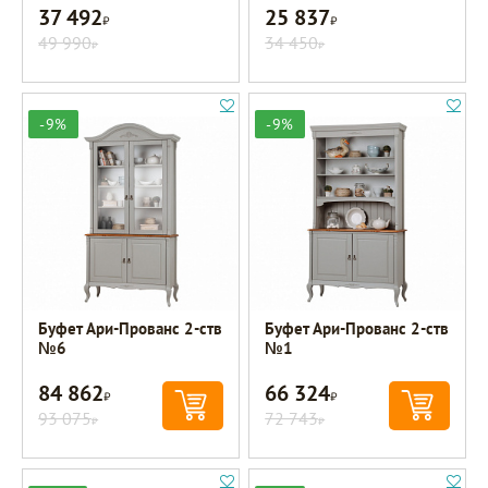
37 492
25 837
Р
Р
49 990
34 450
Р
Р
-9%
-9%
Буфет Ари-Прованс 2-ств
Буфет Ари-Прованс 2-ств
№6
№1
84 862
66 324
Р
Р
93 075
72 743
Р
Р