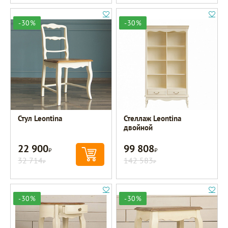
-30%
-30%
Стул Leontina
Стеллаж Leontina
двойной
22 900
99 808
Р
Р
32 714
142 583
Р
Р
-30%
-30%