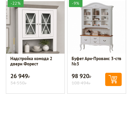
-22%
-9%
Надстройка комода 2
Буфет Ари-Прованс 3-ств
двери Форест
№3
26 949
98 920
Р
Р
34 550
108 494
Р
Р