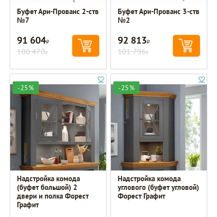
Буфет Ари-Прованс 2-ств
Буфет Ари-Прованс 3-ств
№7
№2
91 604
92 813
Р
Р
100 470
101 796
Р
Р
-25%
-25%
Надстройка комода
Надстройка комода
(буфет большой) 2
углового (буфет угловой)
двери и полка Форест
Форест Графит
Графит