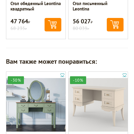
Стол обеденный Leontina
Стол письменный
квадратный
Leontina
47 764
56 027
Р
Р
68 235
80 039
Р
Р
Вам также может понравиться:
-30%
-10%