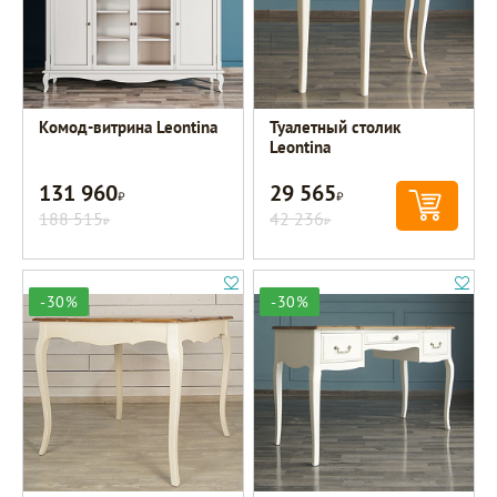
Комод-витрина Leontina
Туалетный столик
Leontina
131 960
29 565
Р
Р
188 515
42 236
Р
Р
-30%
-30%