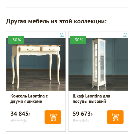
Другая мебель из этой коллекции:
-30%
-30%
Консоль Leontina с
Шкаф Leontina для
двумя ящиками
посуды высокий
34 845
59 673
Р
Р
49 779
85 247
Р
Р