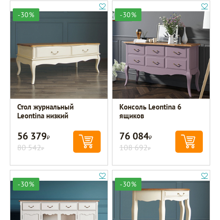
-30%
-30%
Стол журнальный
Консоль Leontina 6
Leontina низкий
ящиков
56 379
76 084
Р
Р
80 542
108 692
Р
Р
-30%
-30%