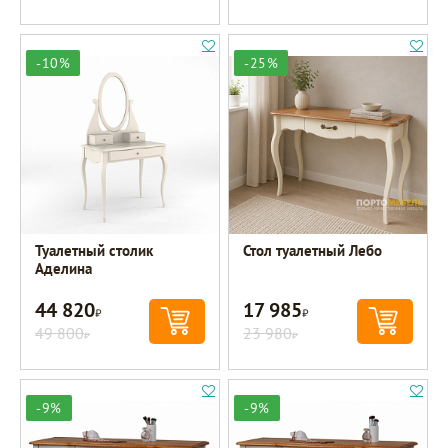
-10%
-25%
Туалетный столик
Стол туалетный Лебо
Аделина
44 820
17 985
Р
Р
49 800
23 980
Р
Р
-9%
-9%