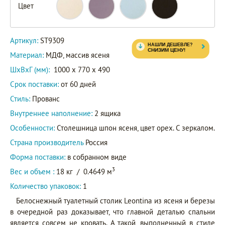
Цвет
ST9309L
Артикул
ST9309KB
Артикул:
ST9309
ST9309/BLK
Материал:
МДФ, массив ясеня
ШxВxГ (мм):
1000 x 770 x 490
Срок поставки:
от 60 дней
Стиль:
Прованс
Внутреннее наполнение:
2 ящика
Особенности:
Столешница шпон ясеня, цвет орех. С зеркалом.
Страна производитель
Россия
Форма поставки:
в собранном виде
3
Вес и объем :
18 кг
/
0.4649 м
Количество упаковок:
1
Белоснежный туалетный столик Leontina из ясеня и березы
в очередной раз доказывает, что главной деталью спальни
является совсем не кровать. А такой, выполненный в стиле