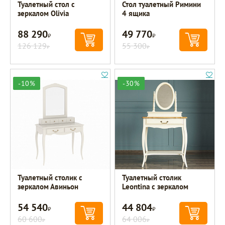
Туалетный стол с
Стол туалетный Римини
зеркалом Olivia
4 ящика
88 290
49 770
Р
Р
126 129
55 300
Р
Р
-10%
-30%
Туалетный столик с
Туалетный столик
зеркалом Авиньон
Leontina с зеркалом
54 540
44 804
Р
Р
60 600
64 006
Р
Р