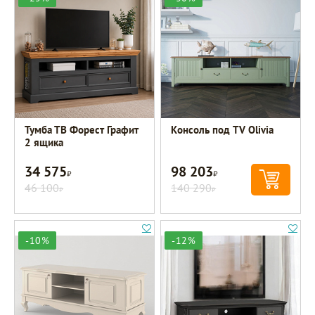
Тумба ТВ Форест Графит
Консоль под TV Olivia
2 ящика
34 575
98 203
Р
Р
46 100
140 290
Р
Р
-10%
-12%