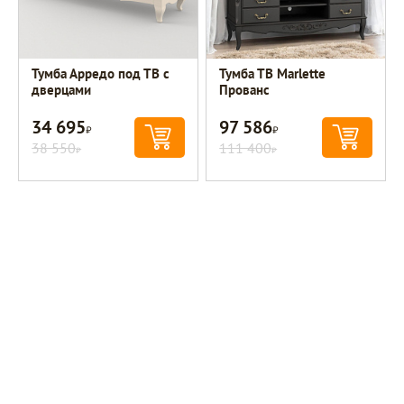
Тумба Арредо под ТВ с
Тумба ТВ Marlette
дверцами
Прованс
34 695
97 586
Р
Р
38 550
111 400
Р
Р