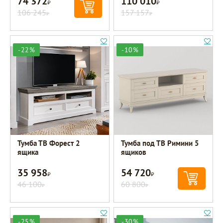
74 372
110 010
Р
Р
106 245
157 157
Р
Р
-22%
-10%
Тумба ТВ Форест 2
Тумба под ТВ Римини 5
ящика
ящиков
35 958
54 720
Р
Р
46 100
60 800
Р
Р
-25%
-30%