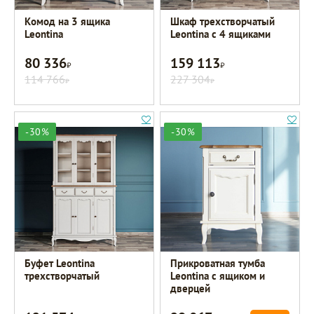
Комод на 3 ящика
Шкаф трехстворчатый
Leontina
Leontina с 4 ящиками
80 336
159 113
Р
Р
114 766
227 304
Р
Р
-30%
-30%
Буфет Leontina
Прикроватная тумба
трехстворчатый
Leontina с ящиком и
дверцей