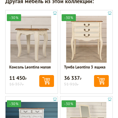
Другая мебель из этой коллекции:
-30%
-30%
Консоль Leontina малая
Тумба Leontina 3 ящика
11 450
36 337
Р
Р
16 357
51 910
Р
Р
-30%
-30%