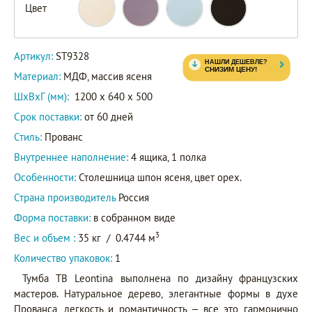
Цвет
ST9328L
Артикул
ST9328B
Артикул:
ST9328
ST9328/BLK
Материал:
МДФ, массив ясеня
ШxВxГ (мм):
1200 x 640 x 500
Срок поставки:
от 60 дней
Стиль:
Прованс
Внутреннее наполнение:
4 ящика, 1 полка
Особенности:
Столешница шпон ясеня, цвет орех.
Страна производитель
Россия
Форма поставки:
в собранном виде
3
Вес и объем :
35 кг
/
0.4744 м
Количество упаковок:
1
Тумба ТВ Leontina выполнена по дизайну французских
мастеров. Натуральное дерево, элегантные формы в духе
Прованса, легкость и романтичность – все это гармонично