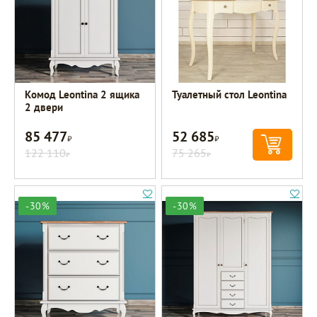
Комод Leontina 2 ящика
Туалетный стол Leontina
2 двери
85 477
52 685
Р
Р
122 110
75 265
Р
Р
-30%
-30%