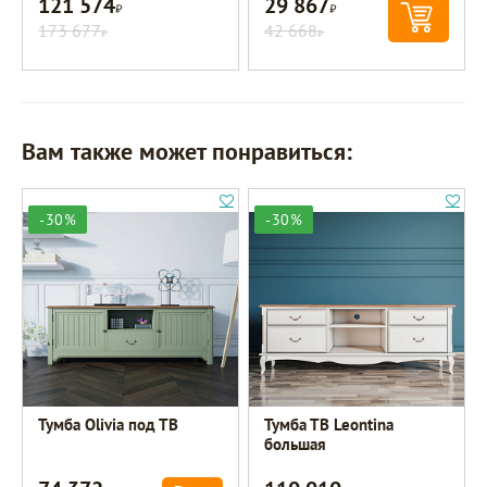
121 574
29 867
Р
Р
173 677
42 668
Р
Р
Вам также может понравиться:
-30%
-30%
Тумба Olivia под ТВ
Тумба ТВ Leontina
большая