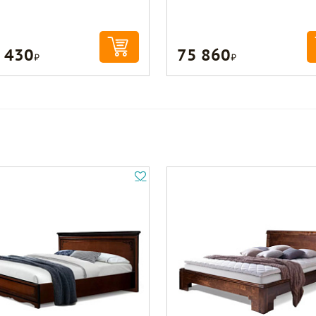
 430
75 860
Р
Р