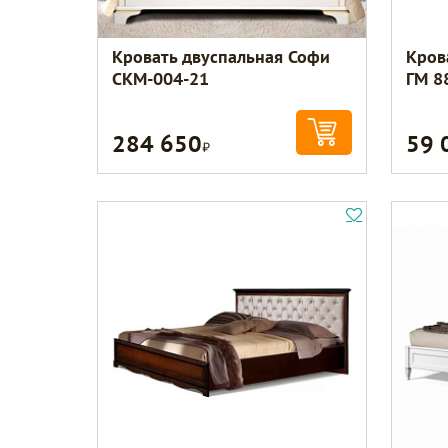
Кровать двуспальная Софи
Кров
СКМ-004-21
ГМ 8
284 650
59 
Р