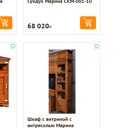
а
Сундук Марина СКМ-001-10
68 020
Р
Шкаф с витриной с
антресолью Марина