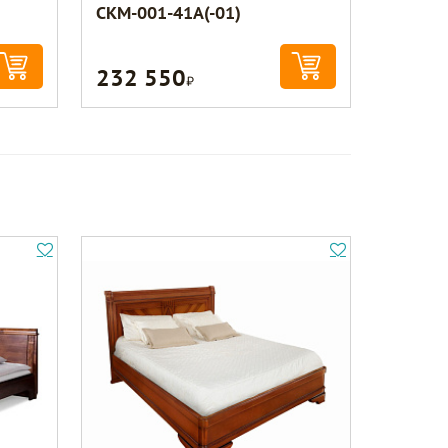
СКМ-001-41А(-01)
232 550
Р