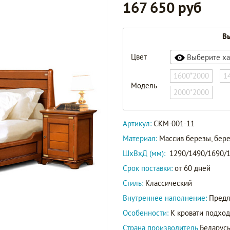
167 650 руб
Вы
Цвет
Выберите ха
1600*2000
1
Модель
2000*2000
Артикул:
СКМ-001-11
Материал:
Массив березы, бер
ШxВxД (мм):
1290/1490/1690/1
Срок поставки:
от 60 дней
Стиль:
Классический
Внутреннее наполнение:
Предл
Особенности:
К кровати подход
Страна производитель
Беларус