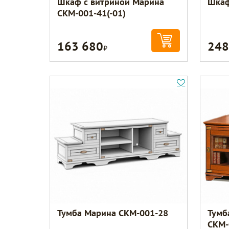
Шкаф с витриной Марина
Шкаф
СКМ-001-41(-01)
163 680
248
Р
Тумба Марина СКМ-001-28
Тумб
СКМ-