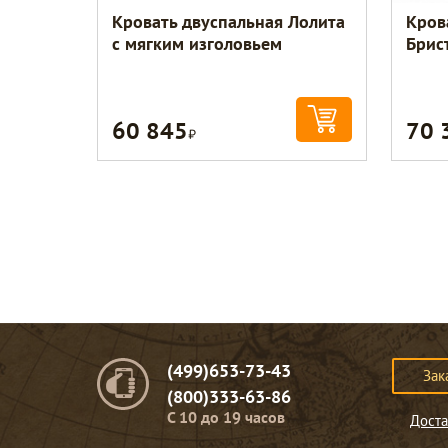
Кровать двуспальная Лолита
Кров
с мягким изголовьем
Брис
60 845
70 
Р
(499)653-73-43
Зак
(800)333-63-86
C 10 до 19 часов
Доста