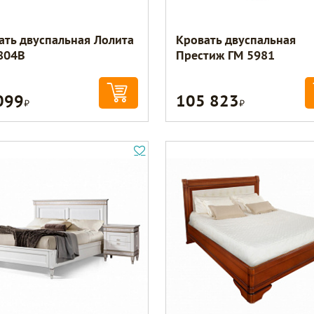
ать двуспальная Лолита
Кровать двуспальная
804В
Престиж ГМ 5981
099
105 823
Р
Р