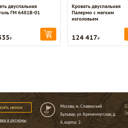
ать двуспальная
Кровать двуспальная
толь ГМ 6481В-01
Палермо с мягким
изголовьем
335
124 417
Р
Р
О
Москва, м. Славянский
азать звонок
Г
Бульвар, ул. Кременчугская, д.
вка в регионы
6, корпус 2.