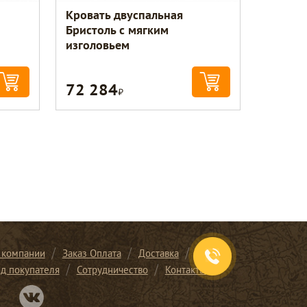
Кровать двуспальная
Бристоль с мягким
изголовьем
72 284
Р
 компании
Заказ Оплата
Доставка
ид покупателя
Сотрудничество
Контакты
Перейти в нашу группу Вконтакте