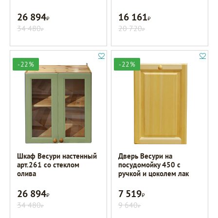
26 894
16 161
Р
Р
34 480
20 720
Р
Р
-22%
-22%
Шкаф Весури настенный
Дверь Весури на
арт.261 со стеклом
посудомойку 450 с
олива
ручкой и цоколем лак
26 894
7 519
Р
Р
34 480
9 640
Р
Р