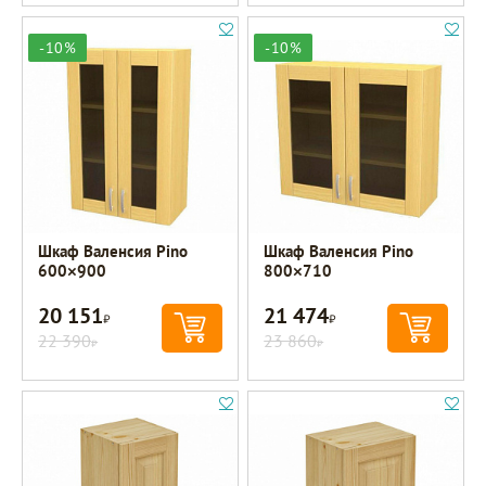
-10%
-10%
Шкаф Валенсия Pino
Шкаф Валенсия Pino
600×900
800×710
20 151
21 474
Р
Р
22 390
23 860
Р
Р