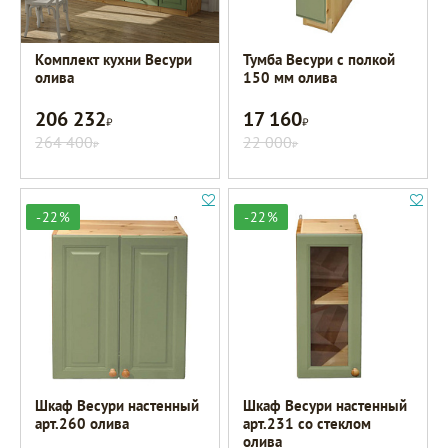
Комплект кухни Весури
Тумба Весури с полкой
олива
150 мм олива
206 232
17 160
Р
Р
264 400
22 000
Р
Р
-22%
-22%
Шкаф Весури настенный
Шкаф Весури настенный
арт.260 олива
арт.231 со стеклом
олива