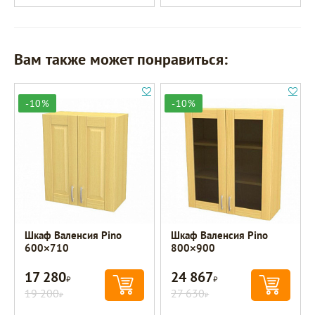
Вам также может понравиться:
-10%
-10%
Шкаф Валенсия Pino
Шкаф Валенсия Pino
600×710
800×900
17 280
24 867
Р
Р
19 200
27 630
Р
Р