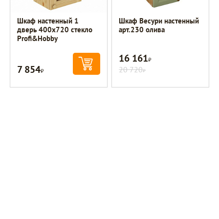
Шкаф настенный 1
Шкаф Весури настенный
дверь 400х720 стекло
арт.230 олива
Profi&Hobby
16 161
Р
7 854
Р
20 720
Р