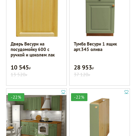
Дверь Весури на
Тумба Весури 1 ящик
посудомойку 600 с
арт.345 олива
ручкой и цоколем лак
10 545
28 953
Р
Р
13 520
37 120
Р
Р
-22%
-22%