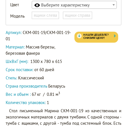
Цвет
Выберите характеристику
СКМ-001-
ящики слева
ящики справа
Модель
19
Артикул
СКМ-001-
Артикул:
СКМ-001-19/СКМ-001-19-
19-01
01
Материал:
Массив березы,
березовая фанера
ШxВxГ (мм):
1300 x 780 x 615
Срок поставки:
от 60 дней
Стиль:
Классический
Страна производитель
Беларусь
3
Вес и объем :
67 кг
/
0.81 м
Количество упаковок:
1
Стол письменный Марина СКМ-001-19 из качественных и
экологичных материалов с двумя тумбами. С одной стороны -
тумба с ящиками, с другой - тумба под системный блок. Есть