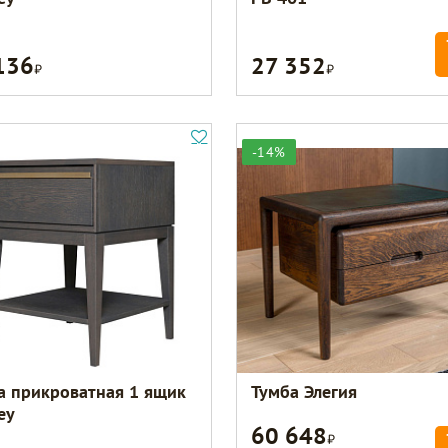
136
27 352
Р
Р
-14%
а прикроватная 1 ящик
Тумба Элегия
ey
60 648
Р