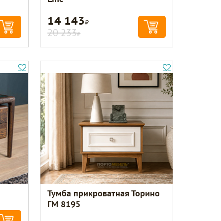
14 143
Р
20 233
Р
Тумба прикроватная Торино
ГМ 8195