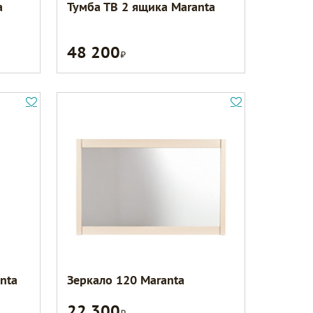
a
Тумба ТВ 2 ящика Maranta
48 200
Р
nta
Зеркало 120 Maranta
22 300
Р