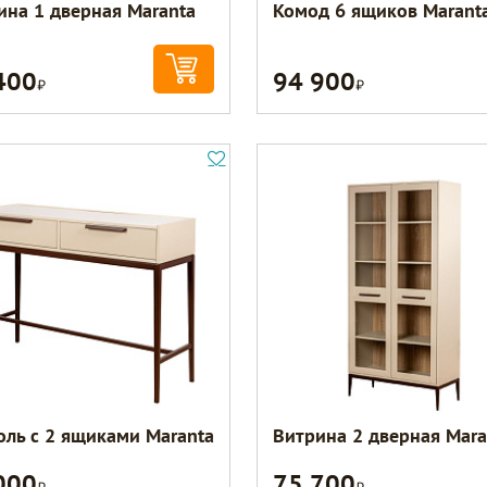
ина 1 дверная Maranta
Комод 6 ящиков Marant
400
94 900
Р
Р
оль с 2 ящиками Maranta
Витрина 2 дверная Mara
000
75 700
Р
Р