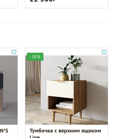
-30%
ON’S
Тумбочка с верхним ящиком
Line