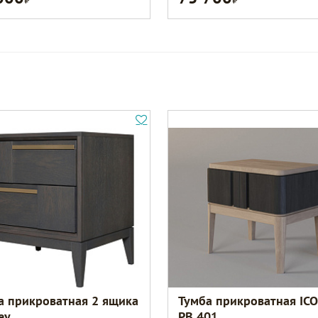
а прикроватная 2 ящика
Тумба прикроватная IC
ey
РВ 401