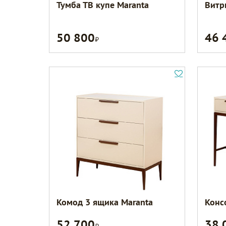
Тумба ТВ купе Maranta
Витр
50 800
46 
Р
Комод 3 ящика Maranta
Конс
52 700
38 
Р