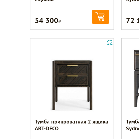
54 300
72 
Р
Тумба прикроватная 2 ящика
Тумб
ART-DECO
Sydn