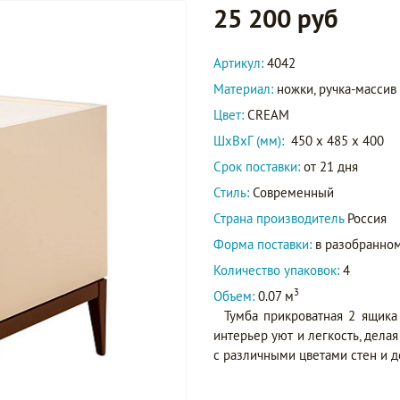
25 200 руб
Артикул:
4042
Материал:
ножки, ручка-массив
Цвет:
CREAM
ШxВxГ (мм):
450 x 485 x 400
Срок поставки:
от 21 дня
Стиль:
Современный
Страна производитель
Россия
Форма поставки:
в разобранном
Количество упаковок:
4
3
Объем:
0.07 м
Тумба прикроватная 2 ящика
интерьер уют и легкость, дела
с различными цветами стен и д