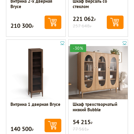
Витрина 2-х дверная
Шкаф Версаль со
Bryce
стеклом
221 062
Р
210 300
Р
257 648
Р
-30%
Витрина 1 дверная Bryce
Шкаф трехстворчатый
низкий Bubble
54 215
Р
140 500
Р
77 561
Р