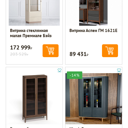
Витрина стеклянная
Витрина Аспен ГМ 1621Е
малая Премиале Бэйз
172 999
Р
89 431
203 529
Р
Р
-14%