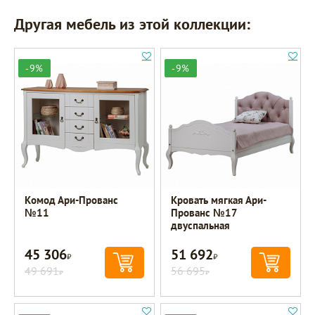
Другая мебель из этой коллекции:
-9%
-9%
Комод Ари-Прованс
Кровать мягкая Ари-
№11
Прованс №17
двуспальная
45 306
51 692
Р
Р
49 691
56 695
Р
Р