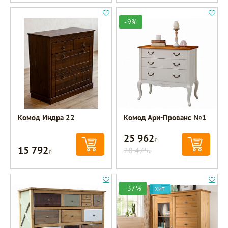
-9%
Комод Индра 22
Комод Ари-Прованс №1
25 962
Р
15 792
Р
28 475
Р
-37%
ХИТ