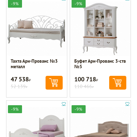
-9%
-9%
Тахта Ари-Прованс №3
Буфет Ари-Прованс 3-ств
металл
№5
47 538
100 718
Р
Р
52 139
110 466
Р
Р
-9%
-9%