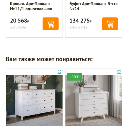
Кровать Ари-Прованс
Буфет Ари-Прованс 3-ств
№11/1 односпальная
№24
20 568
134 275
Р
Р
22 559
147 271
Р
Р
Вам также может понравиться:
-60%