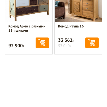
Комод Армо с разными
Комод Рауна 16
13 ящиками
33 362
Р
92 900
Р
53 040
Р