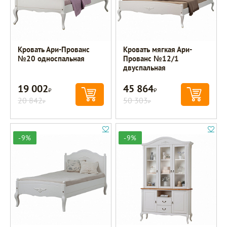
Кровать Ари-Прованс
Кровать мягкая Ари-
№20 односпальная
Прованс №12/1
двуспальная
19 002
45 864
Р
Р
20 842
50 303
Р
Р
-9%
-9%