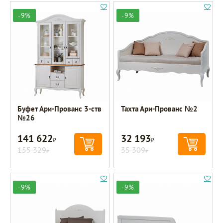
-9%
-9%
Буфет Ари-Прованс 3-ств
Тахта Ари-Прованс №2
№26
141 622
32 193
Р
Р
155 329
35 309
Р
Р
-9%
-9%