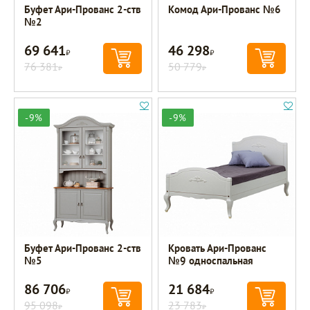
Буфет Ари-Прованс 2-ств
Комод Ари-Прованс №6
№2
69 641
46 298
Р
Р
76 381
50 779
Р
Р
-9%
-9%
Буфет Ари-Прованс 2-ств
Кровать Ари-Прованс
№5
№9 односпальная
86 706
21 684
Р
Р
95 098
23 783
Р
Р