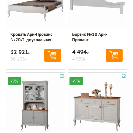
Кровать Ари-Прованс
Бортик №10 Ари-
№20/1 двуспальная
Прованс
32 921
4 494
Р
Р
36 108
4 930
Р
Р
-9%
-9%