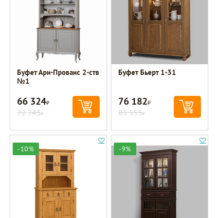
Буфет Ари-Прованс 2-ств
Буфет Бьерт 1-31
№1
66 324
76 182
Р
Р
72 743
83 555
Р
Р
-10%
-9%