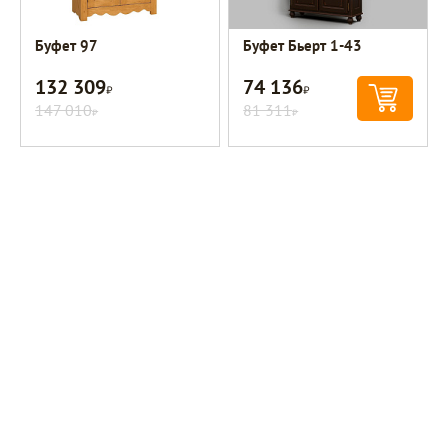
Буфет 97
Буфет Бьерт 1-43
132 309
74 136
Р
Р
147 010
81 311
Р
Р