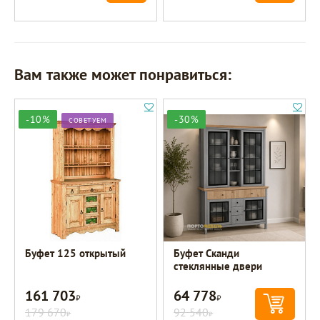
Вам также может понравиться:
-10%
-30%
СОВЕТУЕМ
Буфет 125 открытый
Буфет Сканди
стеклянные двери
161 703
64 778
Р
Р
179 670
92 540
Р
Р