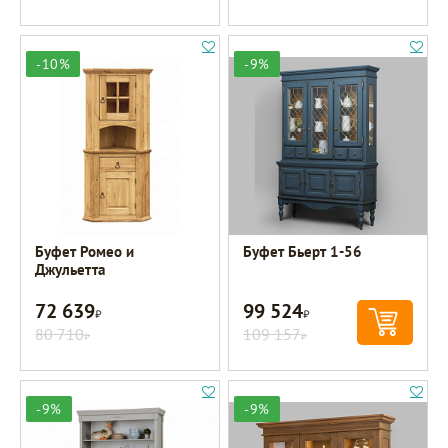
-10%
-9%
Буфет Ромео и
Буфет Бьерт 1-56
Джульетта
72 639
99 524
Р
Р
80 710
109 157
Р
Р
-9%
-9%