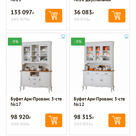
133 097
36 083
Р
Р
145 979
39 576
Р
Р
-9%
-9%
Буфет Ари-Прованс 3-ств
Буфет Ари-Прованс 3-ств
№17
№12
98 920
98 315
Р
Р
108 494
107 831
Р
Р