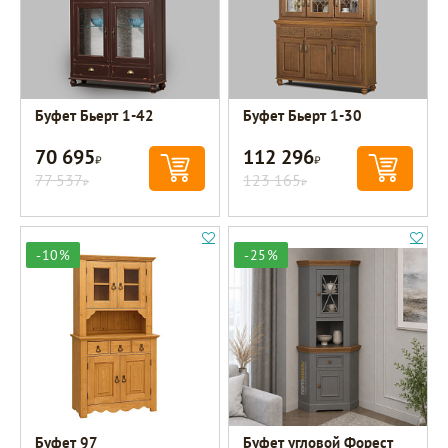
Буфет Бьерт 1-42
Буфет Бьерт 1-30
70 695
112 296
Р
Р
77 537
123 165
Р
Р
-10%
-25%
Буфет 97
Буфет угловой Форест