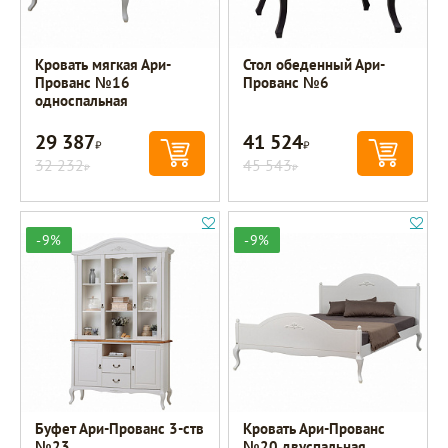
Кровать мягкая Ари-
Стол обеденный Ари-
Прованс №16
Прованс №6
односпальная
29 387
41 524
Р
Р
32 232
45 543
Р
Р
-9%
-9%
Буфет Ари-Прованс 3-ств
Кровать Ари-Прованс
№23
№20 двуспальная