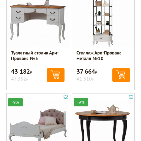
Туалетный столик Ари-
Стеллаж Ари-Прованс
Прованс №3
металл №10
43 182
37 664
Р
Р
47 362
41 310
Р
Р
-9%
-9%