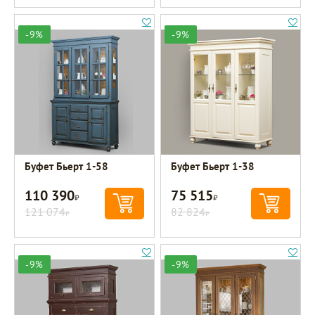
-9%
-9%
Буфет Бьерт 1-58
Буфет Бьерт 1-38
110 390
75 515
Р
Р
121 074
82 824
Р
Р
-9%
-9%