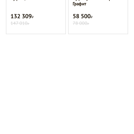
Графит
132 309
58 500
Р
Р
147 010
78 000
Р
Р