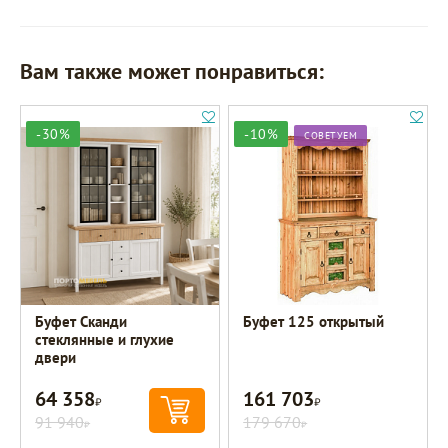
Вам также может понравиться:
-30%
-10%
СОВЕТУЕМ
Буфет Сканди
Буфет 125 открытый
стеклянные и глухие
двери
64 358
161 703
Р
Р
91 940
179 670
Р
Р