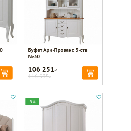
0
Буфет Ари-Прованс 3-ств
№30
106 251
Р
116 535
Р
-9%