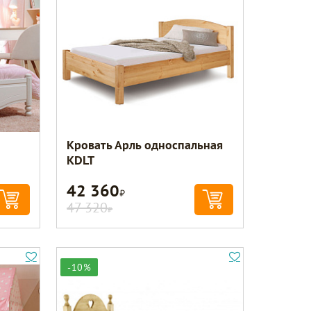
Кровать Арль односпальная
KDLT
42 360
Р
47 320
Р
-10%