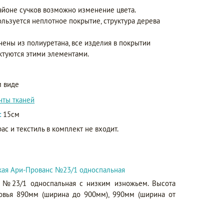
айоне сучков возможно изменение цвета.
ользуется неплотное покрытие, структура дерева
нены из полиуретана, все изделия в покрытии
ктуются этими элементами.
 виде
нты тканей
:
15см
ас и текстиль в комплект не входит.
гкая Ари-Прованс №23/1 односпальная
с №23/1 односпальная с низким изножьем. Высота
овья 890мм (ширина до 900мм), 990мм (ширина от