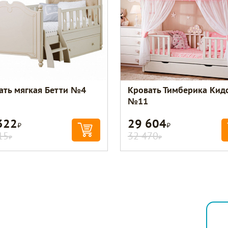
ать мягкая Бетти №4
Кровать Тимберика Кид
№11
322
29 604
Р
Р
15
32 470
Р
Р