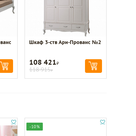
ованс
Шкаф 3-ств Ари-Прованс №2
108 421
Р
118 915
Р
-10%