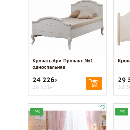
Кровать Ари-Прованс №1
Кров
односпальная
24 226
29 
Р
26 571
32 3
Р
-9%
-9%