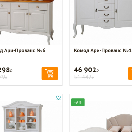
д Ари-Прованс №6
Комод Ари-Прованс №1
298
46 902
Р
Р
79
51 442
Р
Р
-9%