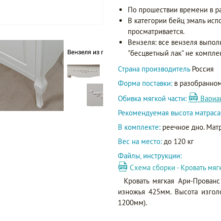
По прошествии времени в р
В категории бейц эмаль исп
просматривается.
Вензеля: все вензеля выпол
"бесцветный лак" не компле
Страна производитель
Россия
Форма поставки:
в разобранном
Обивка мягкой части:
Вариа
Рекомендуемая высота матраса
В комплекте:
реечное дно. Матр
Вес на место:
до 120 кг
Файлы, инструкции:
Схема сборки - Кровать мя
Кровать мягкая Ари-Прован
изножья 425мм. Высота изгол
1200мм).