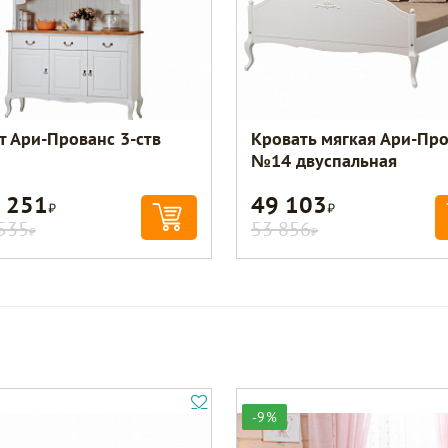
т Ари-Прованс 3-ств
Кровать мягкая Ари-Пр
№14 двуспальная
 251
49 103
Р
Р
535
53 856
Р
Р
-9%