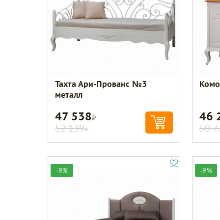
Тахта Ари-Прованс №3
Комо
металл
47 538
46 
Р
52 139
50 7
Р
-9%
-9%