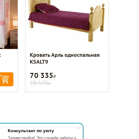
с
Кровать Арль односпальная
KSALT9
70 335
Р
78 570
Р
Консультант по уюту
Здравствуйте! Это служба заботы о