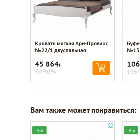
Кровать мягкая Ари-Прованс
Буфе
№22/1 двуспальная
№13
45 864
106
Р
50 303
116 
Р
Вам также может понравиться:
-9%
-9%