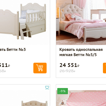
ать Бетти №3
Кровать односпальная
мягкая Бетти №5/5
511
24 551
Р
Р
68
26 928
Р
Р
-9%