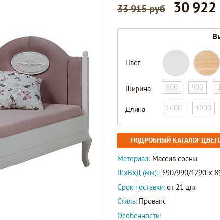
30 922
33 915 руб
Вы
Цвет
800
900
Ширина
1600
1900
Длина
ПОДРОБНЫЙ КАТАЛОГ ЦВЕТ
Материал:
Массив сосны
ШxВxД (мм):
890/990/1290 x 8
Срок поставки:
от 21 дня
Стиль:
Прованс
Особенности: