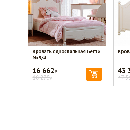
Кровать односпальная Бетти
Кров
№5/4
16 662
43 
Р
18 275
47 5
Р