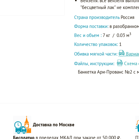
Вензеля: все вензеля выпол
"бесцветный лак" не компле
Страна производитель
Россия
Форма поставки:
в разобранном
3
Вес и объем :
7 кг
/
0.03 м
Количество упаковок:
1
Обивка мягкой части:
Вариа
Файлы, инструкции:
Схема 
Банкетка Ари-Прованс №2 с 
Доставка по Москве
Бесплатно
в пределах МКАД при заказе от 50 000 ₽.
П