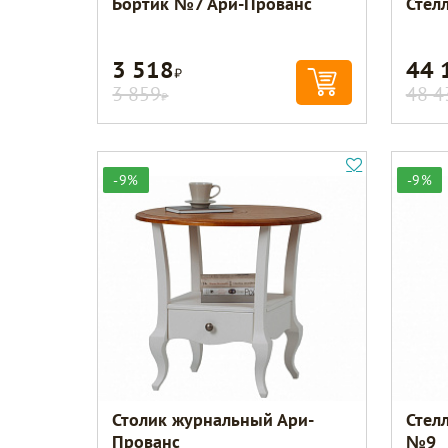
Бортик №7 Ари-Прованс
Стел
3 518
44 
Р
3 859
48 4
Р
-9%
-9%
Столик журнальный Ари-
Стел
Прованс
№9