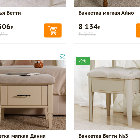
ья Бетти
Банкетка мягкая Айно
306
8 134
Р
Р
91
8 976
Р
Р
-9%
етка мягкая Дания
Банкетка Бетти №3