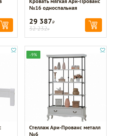
в
Кровать мягкая Ари-Прованс
№16 односпальная
29 387
Р
32 232
Р
-9%
с
Стеллаж Ари-Прованс металл
№6