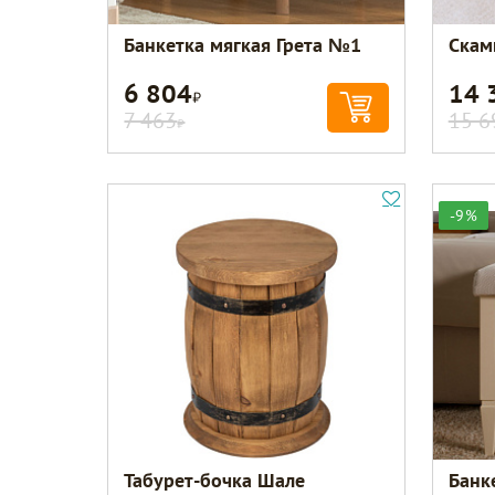
Банкетка мягкая Грета №1
Скам
6 804
14 
Р
7 463
15 6
Р
-9%
Табурет-бочка Шале
Банк