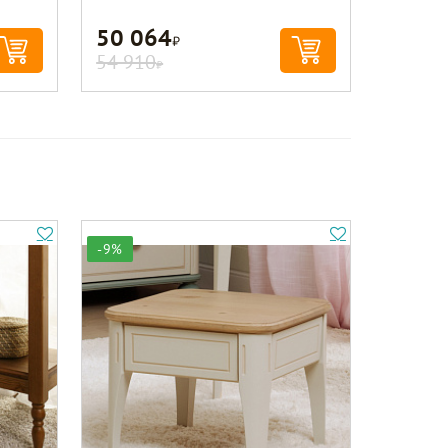
50 064
Р
54 910
Р
-9%