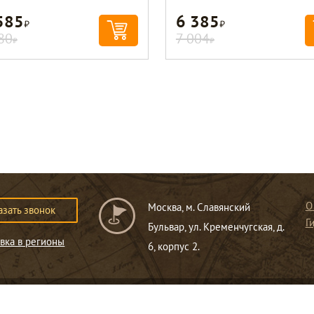
585
6 385
Р
Р
80
7 004
Р
Р
О
Москва, м. Славянский
азать звонок
Г
Бульвар, ул. Кременчугская, д.
вка в регионы
6, корпус 2.
ся публичной офертой
.