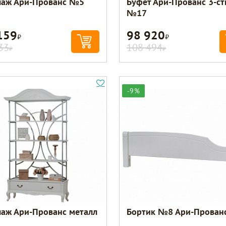
лаж Ари-Прованс №5
Буфет Ари-Прованс 3-ст
№17
159
98 920
Р
Р
33
108 494
Р
Р
-9%
лаж Ари-Прованс металл
Бортик №8 Ари-Прован