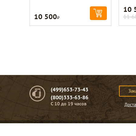
10 
10 500
Р
11 6
(499)653-73-43
Зак
(800)333-63-86
C 10 до 19 часов
Доста
© Портомебель. 2009-2026 год.
Мебель из массива дерева
.
Представленная на сайте информация
не являет