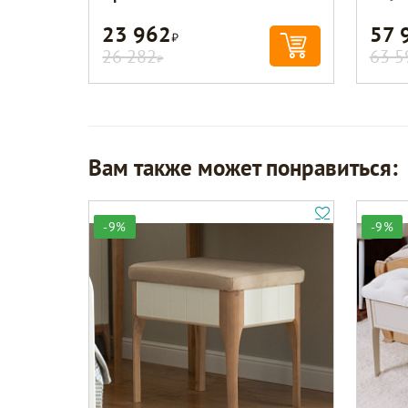
23 962
57 
Р
26 282
63 5
Р
Вам также может понравиться:
-9%
-9%