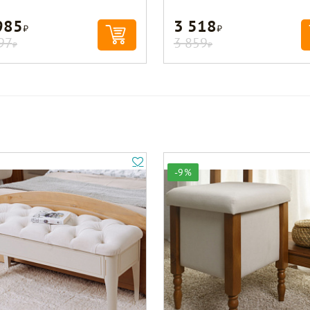
985
3 518
Р
Р
97
3 859
Р
Р
-9%