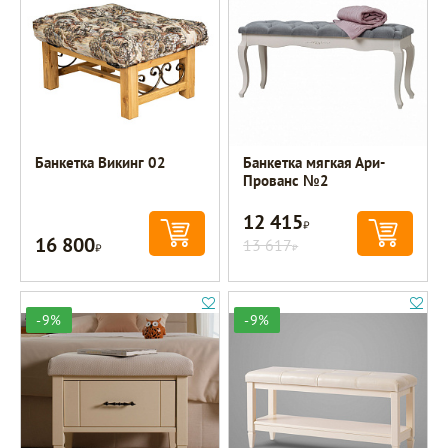
Банкетка Викинг 02
Банкетка мягкая Ари-
Прованс №2
12 415
Р
16 800
Р
13 617
Р
-9%
-9%