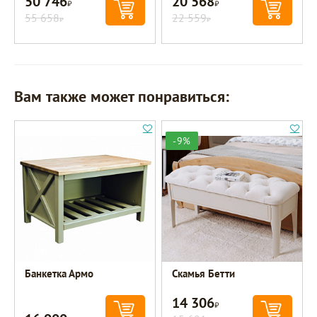
50 746
20 568
Р
Р
55 658
22 559
Р
Р
Вам также может понравиться:
-9%
Банкетка Армо
Скамья Бетти
14 306
Р