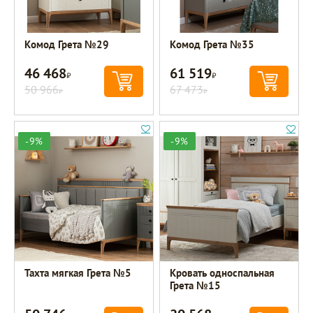
Комод Грета №29
Комод Грета №35
46 468
61 519
Р
Р
50 966
67 473
Р
Р
-9%
-9%
Тахта мягкая Грета №5
Кровать односпальная
Грета №15