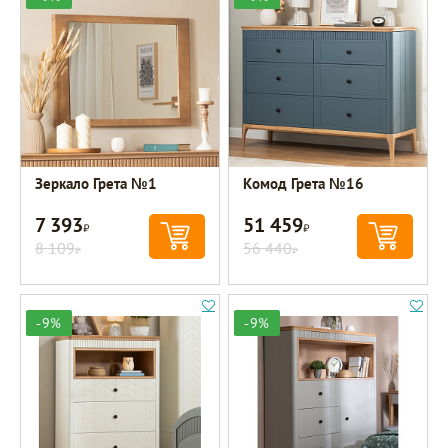
Зеркало Грета №1
Комод Грета №16
7 393
51 459
Р
Р
8 109
56 440
Р
Р
-9%
-9%