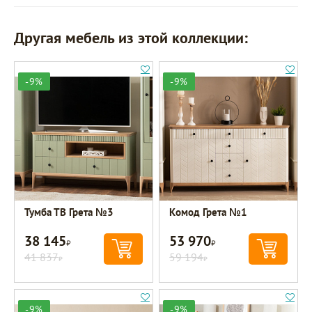
Другая мебель из этой коллекции:
-9%
-9%
Тумба ТВ Грета №3
Комод Грета №1
38 145
53 970
Р
Р
41 837
59 194
Р
Р
-9%
-9%