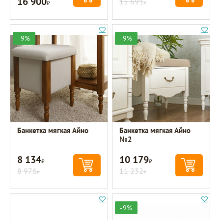
16 900
Р
15 691
Р
-9%
-9%
Банкетка мягкая Айно
Банкетка мягкая Айно
№2
8 134
10 179
Р
Р
8 976
11 232
Р
Р
-9%