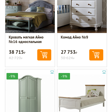
Кровать мягкая Айно
Комод Айно №9
№16 односпальная
38 715
27 753
Р
Р
42 720
30 624
Р
Р
-9%
-9%