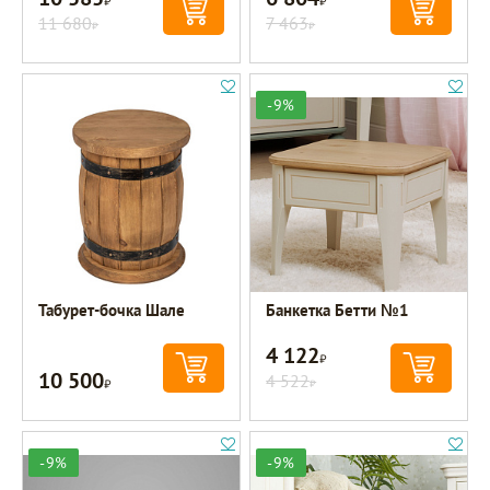
11 680
7 463
Р
Р
-9%
Табурет-бочка Шале
Банкетка Бетти №1
4 122
Р
10 500
Р
4 522
Р
-9%
-9%