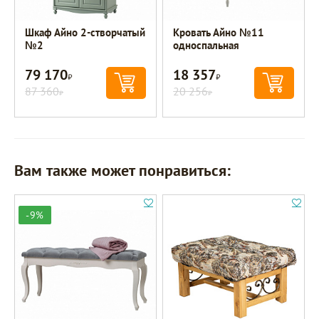
Шкаф Айно 2-створчатый
Кровать Айно №11
№2
односпальная
79 170
18 357
Р
Р
87 360
20 256
Р
Р
Вам также может понравиться:
-9%