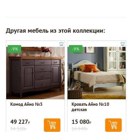
Другая мебель из этой коллекции:
-9%
-9%
Комод Айно №5
Кровать Айно №10
детская
49 227
15 080
Р
Р
54 320
16 640
Р
Р