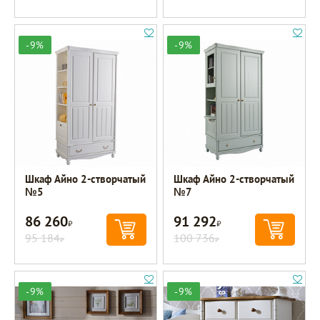
-9%
-9%
Шкаф Айно 2-створчатый
Шкаф Айно 2-створчатый
№5
№7
86 260
91 292
Р
Р
95 184
100 736
Р
Р
-9%
-9%