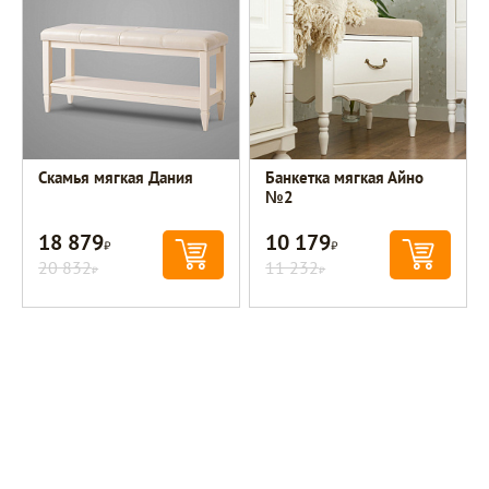
Скамья мягкая Дания
Банкетка мягкая Айно
№2
18 879
10 179
Р
Р
20 832
11 232
Р
Р