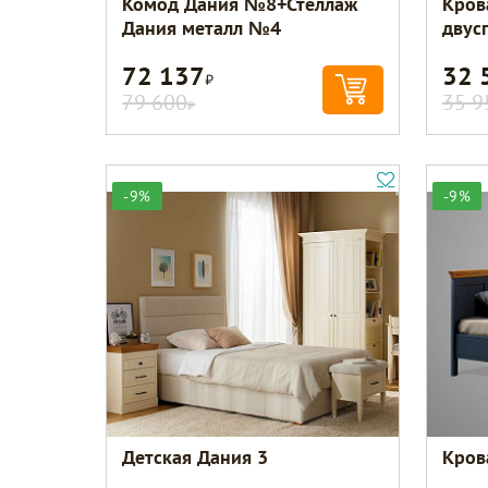
Комод Дания №8+Стеллаж
Кров
Дания металл №4
двус
72 137
32 
Р
79 600
35 9
Р
-9%
-9%
Детская Дания 3
Кров