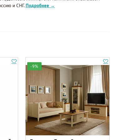
оссию и СНГ.
Подробнее →
-9%