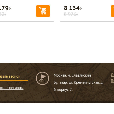
179
8 134
Р
Р
32
8 976
Р
Р
О
Москва, м. Славянский
азать звонок
Г
Бульвар, ул. Кременчугская, д.
вка в регионы
6, корпус 2.
ся публичной офертой
.