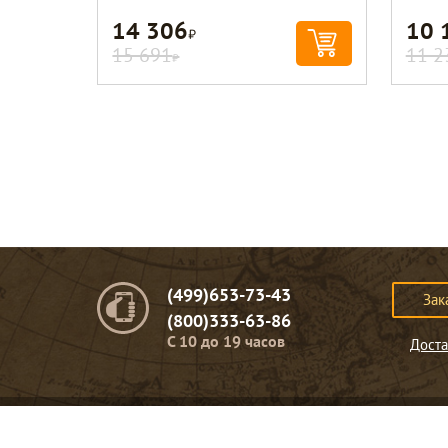
14 306
10 
Р
15 691
11 2
Р
(499)653-73-43
Зак
(800)333-63-86
C 10 до 19 часов
Доста
© Портомебель. 2009-2026 год.
Мебель из массива дерева
.
Представленная на сайте информация
не являет