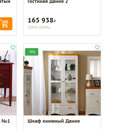
чатый
Гостиная Дания 2
165 938
Р
183 104
Р
-9%
я №1
Шкаф книжный Дания