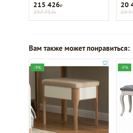
215 426
20 
Р
237 712
22 5
Р
Вам также может понравиться:
-9%
-9%