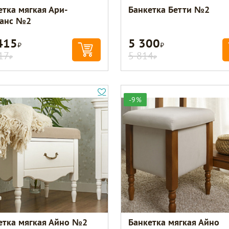
етка мягкая Ари-
Банкетка Бетти №2
анс №2
415
5 300
Р
Р
17
5 814
Р
Р
-9%
етка мягкая Айно №2
Банкетка мягкая Айно