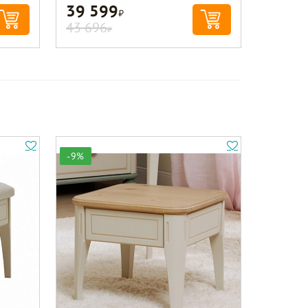
39 599
Р
43 696
Р
-9%