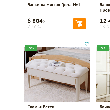
Банкетка мягкая Грета №1
Банк
Пров
6 804
12 
Р
7 463
13 6
Р
-9%
-9%
Скамья Бетти
Банк