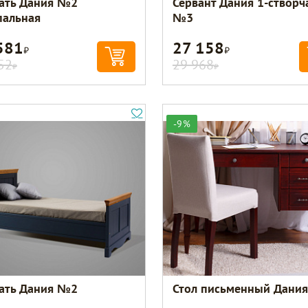
ать Дания №2
Сервант Дания 1-створ
пальная
№3
581
27 158
Р
Р
52
29 968
Р
Р
-9%
ать Дания №2
Стол письменный Дани