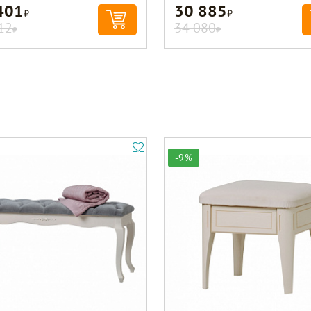
401
30 885
Р
Р
12
34 080
Р
Р
-9%