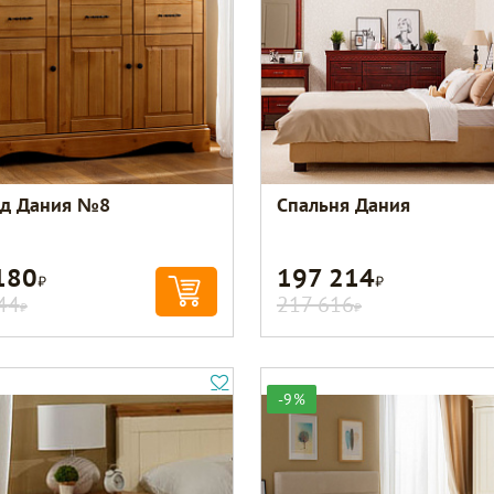
д Дания №8
Спальня Дания
180
197 214
Р
Р
44
217 616
Р
Р
-9%