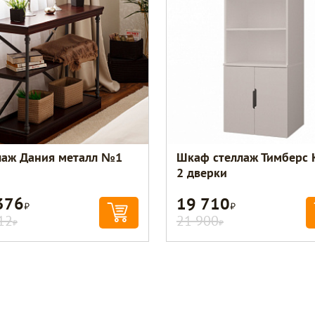
лаж Дания металл №1
Шкаф стеллаж Тимберс 
2 дверки
376
19 710
Р
Р
12
21 900
Р
Р