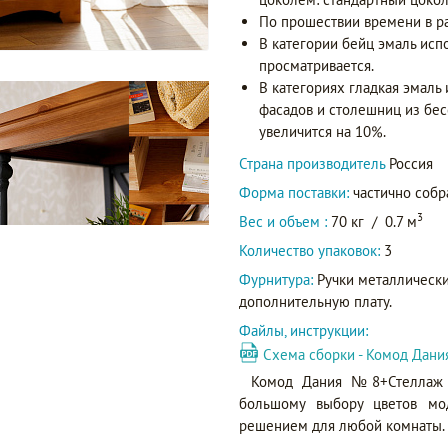
По прошествии времени в р
В категории бейц эмаль исп
просматривается.
В категориях гладкая эмаль
фасадов и столешниц из бес
увеличится на 10%.
Страна производитель
Россия
Форма поставки:
частично соб
3
Вес и объем :
70 кг
/
0.7 м
Количество упаковок:
3
Фурнитура:
Ручки металлически
дополнительную плату.
Файлы, инструкции:
Схема сборки - Комод Дан
Комод Дания №8+Стеллаж 
большому выбору цветов мо
решением для любой комнаты.