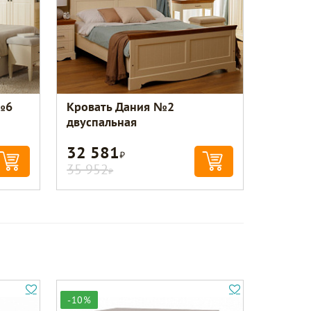
№6
Кровать Дания №2
двуспальная
32 581
Р
35 952
Р
-10%