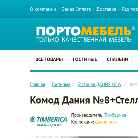
О компании
Заказ Оплата
Доставка
Гид по
Главное меню сайта
ВСЕ ТОВАРЫ
ГОСТИНЫЕ
СПАЛЬНИ
Главная
Гостиные
Гостиная ДАНИЯ NEW
Ком
Комод Дания №8+Стел
Производитель:
Тимберика
Коллекция:
Дания new