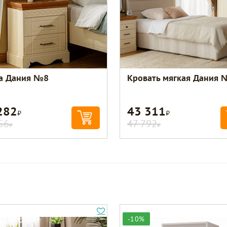
а Дания №8
Кровать мягкая Дания 
282
43 311
Р
Р
56
47 792
Р
Р
-10%