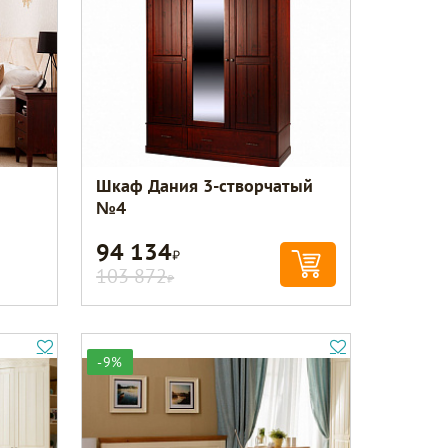
Шкаф Дания 3-створчатый
№4
94 134
Р
103 872
Р
-9%