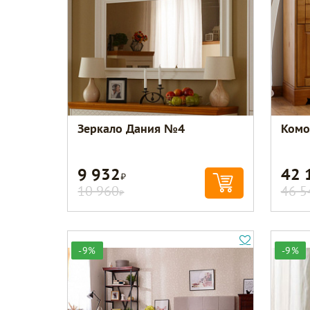
Зеркало Дания №4
Комо
9 932
42 
Р
10 960
46 5
Р
-9%
-9%