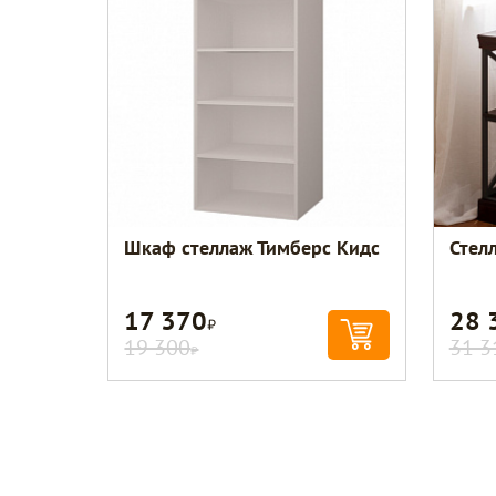
Шкаф стеллаж Тимберс Кидс
Стел
17 370
28 
Р
19 300
31 3
Р