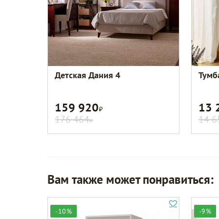
Детская Дания 4
Тумб
159 920
13 
Р
176 464
14 6
Р
Вам также может понравиться:
-10%
-9%