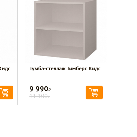
Кидс
Тумба-стеллаж Тимберс Кидс
9 990
Р
11 100
Р