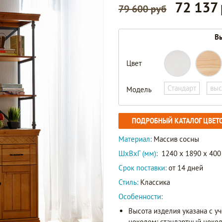
72 137
79 600 руб
Вы
Цвет
Стандарт
выс
Модель
ПОДРОБНЫЙ КАТАЛОГ ЦВЕТ
Материал:
Массив сосны
ШxВxГ (мм):
1240 x 1890 x 400
Срок поставки:
от 14 дней
Стиль:
Классика
Особенности:
Высота изделия указана с у
цоколем: стандартный цоколь