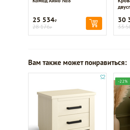
Комод Айно №8
Кров
двус
25 534
30 
Р
28 176
33 5
Р
Вам также может понравиться:
-22%