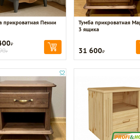
а прикроватная Пенни
Тумба прикроватная Ма
3 ящика
400
Р
31 600
Р
90
Р