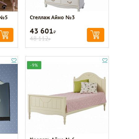
 №5
Стеллаж Айно №3
43 601
Р
48 112
Р
-9%