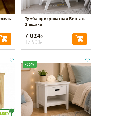
рсель
Тумба прикроватная Винтаж
2 ящика
7 024
Р
17 560
Р
-35%