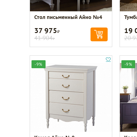
Стол письменный Айно №4
Тумб
37 975
19 
Р
41 904
20 9
Р
-9%
-9%