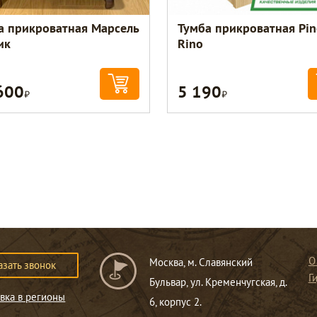
а прикроватная Марсель
Тумба прикроватная Pin
ик
Rino
600
5 190
Р
Р
О
Москва, м. Славянский
азать звонок
Г
Бульвар, ул. Кременчугская, д.
вка в регионы
6, корпус 2.