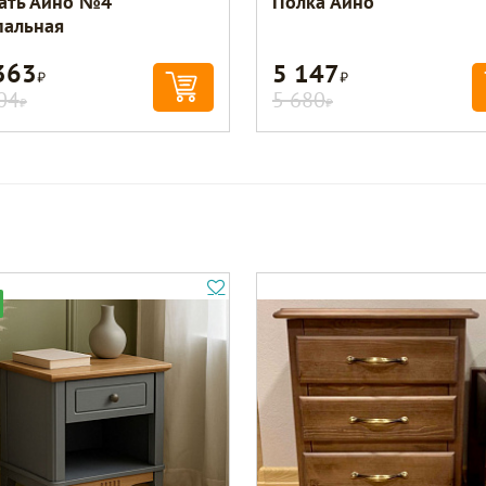
ать Айно №4
Полка Айно
пальная
363
5 147
Р
Р
04
5 680
Р
Р