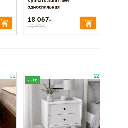
Кровать Айно №6
односпальная
18 067
Р
19 936
Р
-60%