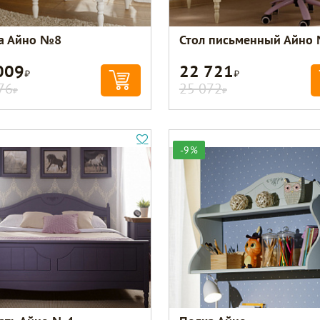
а Айно №8
Стол письменный Айно
009
22 721
Р
Р
76
25 072
Р
Р
-9%