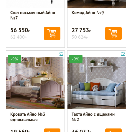
Стол письменный Айно
Комод Айно №9
№7
56 550
27 753
Р
Р
62 400
30 624
Р
Р
-9%
-9%
Кровать Айно №3
Тахта Айно с ящиками
односпальная
№2
19 560
36 032
Р
Р