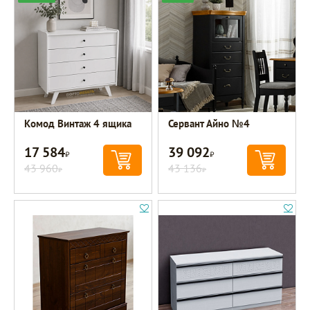
Комод Винтаж 4 ящика
Сервант Айно №4
17 584
39 092
Р
Р
43 960
43 136
Р
Р