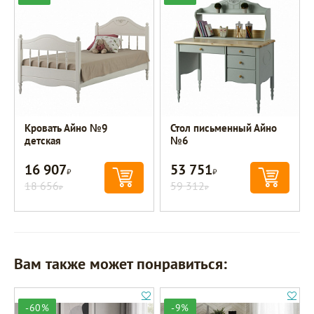
Кровать Айно №9
Стол письменный Айно
детская
№6
16 907
53 751
Р
Р
18 656
59 312
Р
Р
Вам также может понравиться:
-60%
-9%