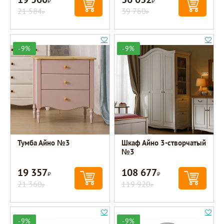
21 584
39 760
Р
Р
-9%
-9%
Тумба Айно №3
Шкаф Айно 3-створчатый
№3
19 357
108 677
Р
Р
21 360
119 920
Р
Р
-9%
-9%