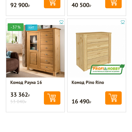
92 900
40 500
Р
Р
-37%
ХИТ
Комод Рауна 16
Комод Pino Rino
33 362
Р
16 490
53 040
Р
Р