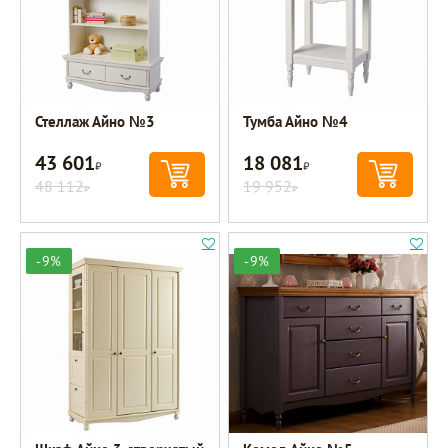
Стеллаж Айно №3
Тумба Айно №4
43 601
18 081
Р
Р
48 112
19 952
Р
Р
-9%
-9%