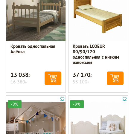
Кровать односпальная
Кровать LCOEUR
Алёнка
80/90/120
односпальная с низким
изножьем
13 038
37 170
Р
Р
16 380
53 100
Р
Р
-9%
-9%