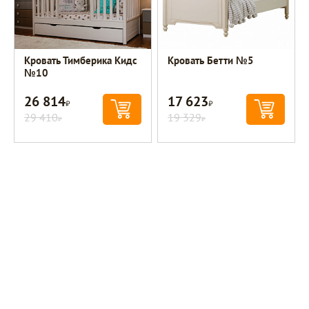
Кровать Тимберика Кидс
Кровать Бетти №5
№10
26 814
17 623
Р
Р
29 410
19 329
Р
Р