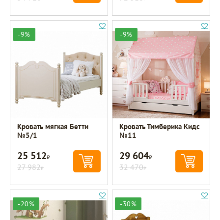
-9%
-9%
Кровать мягкая Бетти
Кровать Тимберика Кидс
№5/1
№11
25 512
29 604
Р
Р
27 982
32 470
Р
Р
-20%
-30%