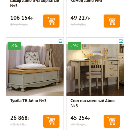
Шкаф Айно 3-створчатый
Комод Айно №5
№5
106 154
49 227
Р
Р
117 136
54 320
Р
Р
-9%
-9%
Тумба ТВ Айно №3
Стол письменный Айно
№8
26 868
45 254
Р
Р
29 648
49 936
Р
Р