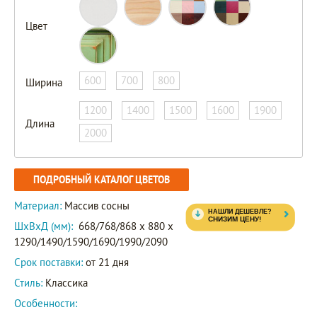
Цвет
600
700
800
Ширина
1200
1400
1500
1600
1900
Длина
2000
ПОДРОБНЫЙ КАТАЛОГ ЦВЕТОВ
Материал:
Массив сосны
ШxВxД (мм):
668/768/868 x 880 x
1290/1490/1590/1690/1990/2090
Срок поставки:
от 21 дня
Стиль:
Классика
Особенности: