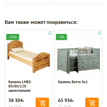
Вам также может понравиться:
-30%
-9%
Кровать LMEX
Кровать Бетти №1
80/90/120
односпальная
38 304
65 936
Р
Р
54 720
72 318
Р
Р