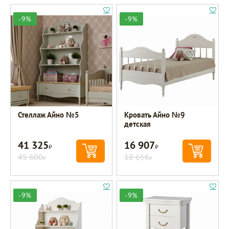
-9%
-9%
Стеллаж Айно №5
Кровать Айно №9
детская
41 325
16 907
Р
Р
45 600
18 656
Р
Р
-9%
-9%