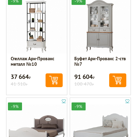
-9%
-9%
Стеллаж Ари-Прованс
Буфет Ари-Прованс 2-ств
металл №10
№7
37 664
91 604
Р
Р
41 310
100 470
Р
Р
-9%
-9%