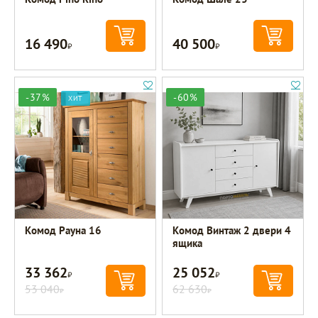
16 490
40 500
Р
Р
-37%
-60%
ХИТ
Комод Рауна 16
Комод Винтаж 2 двери 4
ящика
33 362
25 052
Р
Р
53 040
62 630
Р
Р