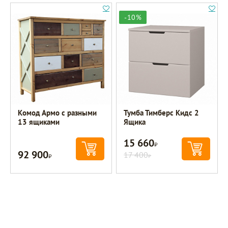
-10%
Комод Армо с разными
Тумба Тимберс Кидс 2
13 ящиками
Ящика
15 660
Р
92 900
Р
17 400
Р