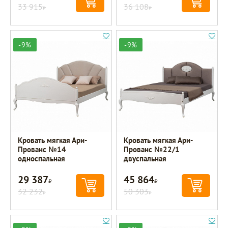
33 915
36 108
Р
Р
-9%
-9%
Кровать мягкая Ари-
Кровать мягкая Ари-
Прованс №14
Прованс №22/1
односпальная
двуспальная
29 387
45 864
Р
Р
32 232
50 303
Р
Р