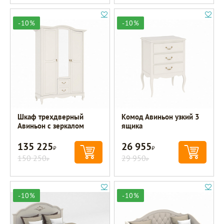
-10%
-10%
Шкаф трехдверный
Комод Авиньон узкий 3
Авиньон с зеркалом
ящика
135 225
26 955
Р
Р
150 250
29 950
Р
Р
-10%
-10%