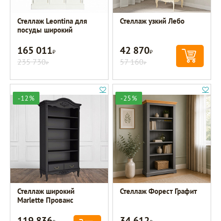
Стеллаж Leontina для
Стеллаж узкий Лебо
посуды широкий
165 011
42 870
Р
Р
235 730
57 160
Р
Р
-12%
-25%
Стеллаж широкий
Стеллаж Форест Графит
Marlette Прованс
119 836
34 612
Р
Р