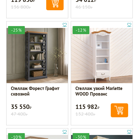
136 800
46 150
Р
Р
-25%
-12%
Стеллаж Форест Графит
Стеллаж узкий Marlette
сквозной
WOOD Прованс
35 550
115 982
Р
Р
47 400
132 400
Р
Р
-10%
-30%