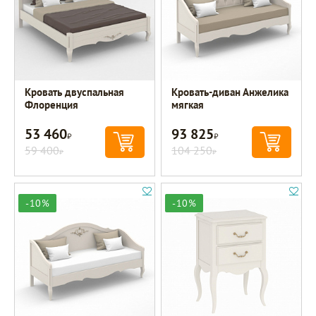
Кровать двуспальная
Кровать-диван Анжелика
Флоренция
мягкая
53 460
93 825
Р
Р
59 400
104 250
Р
Р
-10%
-10%