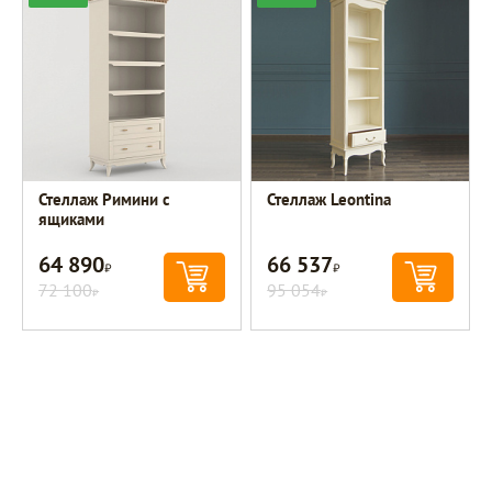
Стеллаж Римини с
Стеллаж Leontina
ящиками
64 890
66 537
Р
Р
72 100
95 054
Р
Р