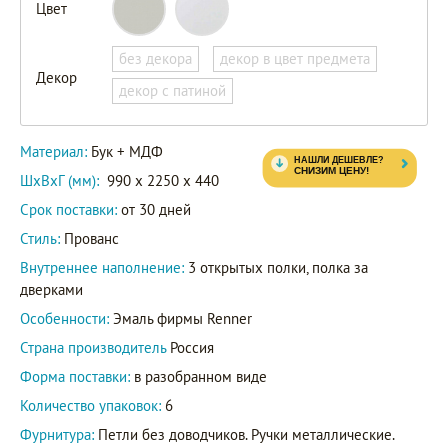
Цвет
без декора
декор в цвет предмета
Декор
декор с патиной
Материал:
Бук + МДФ
ШxВxГ (мм):
990 x 2250 x 440
Срок поставки:
от 30 дней
Стиль:
Прованс
Внутреннее наполнение:
3 открытых полки, полка за
дверками
Особенности:
Эмаль фирмы Renner
Страна производитель
Россия
Форма поставки:
в разобранном виде
Количество упаковок:
6
Фурнитура:
Петли без доводчиков. Ручки металлические.