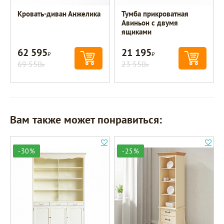
Кровать-диван Анжелика
Тумба прикроватная
Авиньон с двумя
ящиками
62 595
21 195
Р
Р
69 550
23 550
Р
Р
Вам также может понравиться:
-30%
-25%