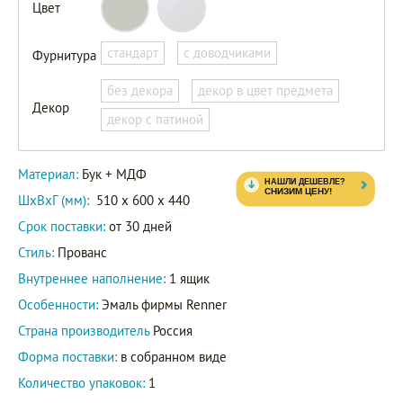
Цвет
стандарт
с доводчиками
Фурнитура
без декора
декор в цвет предмета
Декор
декор с патиной
Материал:
Бук + МДФ
ШxВxГ (мм):
510 x 600 x 440
Срок поставки:
от 30 дней
Стиль:
Прованс
Внутреннее наполнение:
1 ящик
Особенности:
Эмаль фирмы Renner
Страна производитель
Россия
Форма поставки:
в собранном виде
Количество упаковок:
1