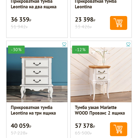
Прикроватная тумба
Прикроватная тумба
Leontina на два ящика
Leontina
36 359
23 398
Р
Р
51 942
33 426
Р
Р
-30%
-12%
Прикроватная тумба
Тумба узкая Marlette
Leontina на три ящика
WOOD Прованс 2 ящика
40 059
57 378
Р
Р
57 228
65 500
Р
Р