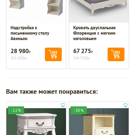
Надстройка к
Кровать двуспальная
письменному столу
Флоренция с мягким
Авиньон
изголовьем
28 980
67 275
Р
Р
32 200
74 750
Р
Р
Вам также может понравиться:
-12%
-30%