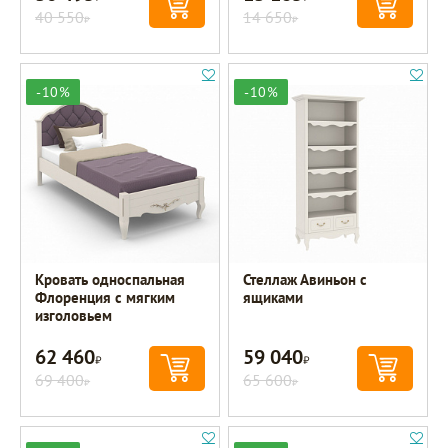
40 550
14 650
Р
Р
-10%
-10%
Кровать односпальная
Стеллаж Авиньон с
Флоренция с мягким
ящиками
изголовьем
62 460
59 040
Р
Р
69 400
65 600
Р
Р