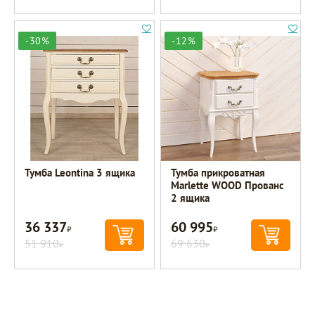
-30%
-12%
Тумба Leontina 3 ящика
Тумба прикроватная
Marlette WOOD Прованс
2 ящика
36 337
60 995
Р
Р
51 910
69 630
Р
Р