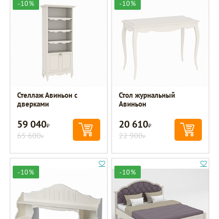
-10%
-10%
Стеллаж Авиньон с
Стол журнальный
дверками
Авиньон
59 040
20 610
Р
Р
65 600
22 900
Р
Р
-10%
-10%