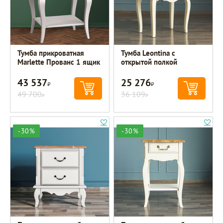
Тумба прикроватная
Тумба Leontina с
Marlette Прованс 1 ящик
открытой полкой
43 537
25 276
Р
Р
49 700
36 109
Р
Р
-30%
-30%