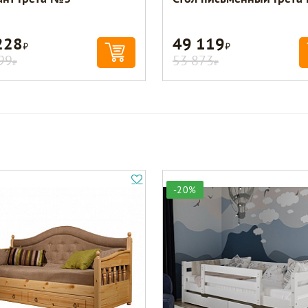
228
49 119
Р
Р
99
53 873
Р
Р
-20%