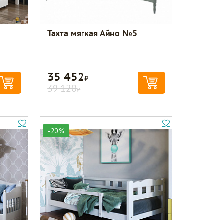
Тахта мягкая Айно №5
35 452
Р
39 120
Р
-20%