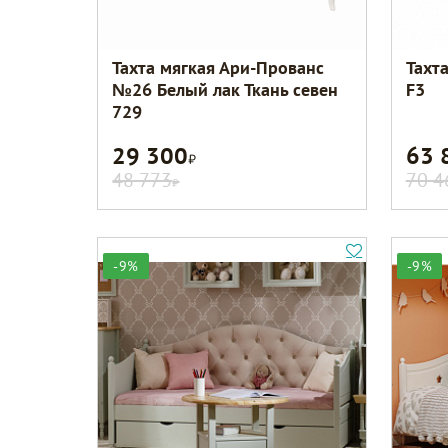
Тахта мягкая Ари-Прованс
Тахт
№26 Белый лак Ткань севен
F3
729
29 300
63 
Р
48 773
70 4
Р
-9%
-9%