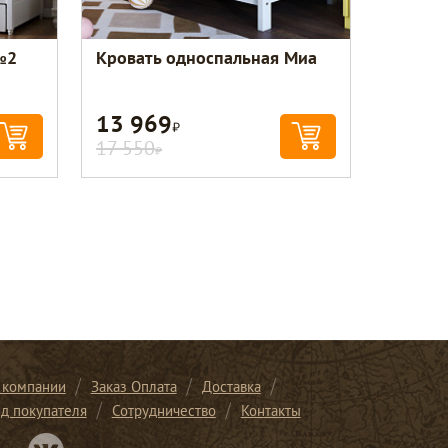
№2
Кровать односпальная Миа
13 969
Р
17 550
Р
 компании
Заказ Оплата
Доставка
ид покупателя
Сотрудничество
Контакты
Перейти в нашу группу Вконтакте