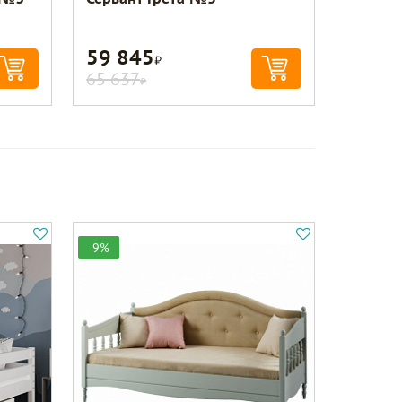
59 845
Р
65 637
Р
-9%