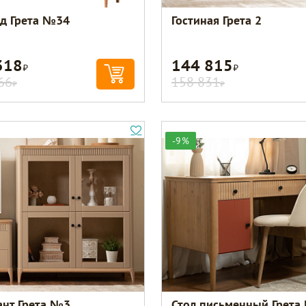
д Грета №34
Гостиная Грета 2
318
144 815
Р
Р
66
158 831
Р
Р
-9%
ант Грета №3
Стол письменный Грета