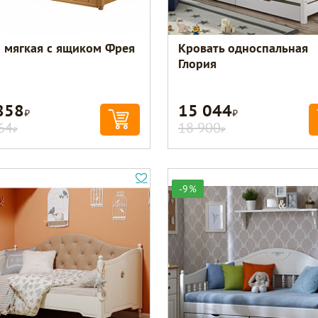
а мягкая с ящиком Фрея
Кровать односпальная
Глория
858
15 044
Р
Р
64
18 900
Р
Р
-9%