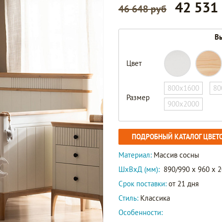
42 531
46 648 руб
Вы
Цвет
800х1600
80
Размер
900х2000
ПОДРОБНЫЙ КАТАЛОГ ЦВЕТ
Материал:
Массив сосны
ШxВxД (мм):
890/990 x 960 x 
Срок поставки:
от 21 дня
Стиль:
Классика
Особенности: