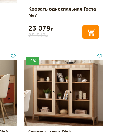
Кровать односпальная Грета
№7
23 079
Р
25 313
Р
-9%
 №3
Сервант Грета №5