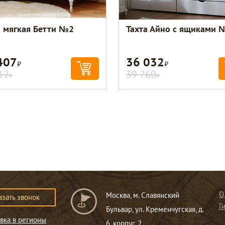
а мягкая Бетти №2
Тахта Айно с ящиками 
407
36 032
Р
Р
12
39 760
Р
Р
О
Москва, м. Славянский
азать звонок
Г
Бульвар, ул. Кременчугская, д.
вка в регионы
6, корпус 2.