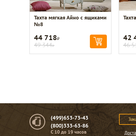
Тахта мягкая Айно с ящиками
Тахт
№8
44 718
42 
Р
49 344
46 5
Р
(499)653-73-43
Зак
(800)333-63-86
C 10 до 19 часов
Доста