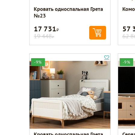
Кровать односпальная Грета
Комо
№23
17 731
57 
Р
19 448
62 8
Р
-9%
-9%
Кровать односпальная Грета
Серв