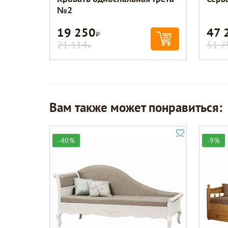
№2
19 250
47 
Р
21 114
51 7
Р
Вам также может понравиться:
-40%
-9%