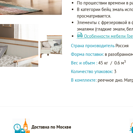
По прошествии времени в р
В категории бейц эмаль исп
просматривается.
Элементы с фрезеровкой в 
эмалями (гладкие эмали, бел
Особенности мебели Гре
Страна производитель
Россия
Форма поставки:
в разобранном
3
Вес и объем :
45 кг
/
0.6 м
Количество упаковок:
3
В комплекте:
реечное дно. Матр
Доставка по Москве