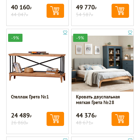
40 160
49 770
Р
Р
44 047
54 587
Р
Р
-9%
-9%
Стеллаж Грета №1
Кровать двуспальная
мягкая Грета №28
24 489
44 376
Р
Р
26 860
48 671
Р
Р