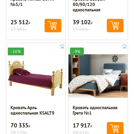
№5/1
80/90/120
односпальная
25 512
39 102
Р
Р
27 982
55 860
Р
Р
-10%
-9%
Кровать Арль
Кровать односпальная
односпальная KSALT9
Грета №1
70 335
17 917
Р
Р
78 570
19 652
Р
Р