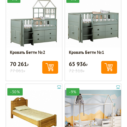
Кровать Бетти №2
Кровать Бетти №1
70 261
65 936
Р
Р
77 061
72 318
Р
Р
-30%
-9%