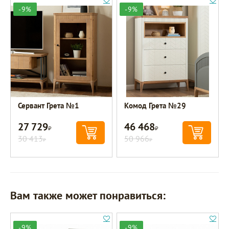
-9%
-9%
Сервант Грета №1
Комод Грета №29
27 729
46 468
Р
Р
30 413
50 966
Р
Р
Вам также может понравиться:
-9%
-9%