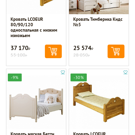
Кровать LCOEUR
Кровать Тимберика Кидс
80/90/120
№5
односпальная с низким
изножьем
37 170
25 574
Р
Р
53 100
28 050
Р
Р
-9%
-30%
Кровать мягкая Бетти
Кровать LCOEUR