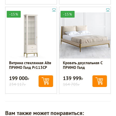
-15%
-15%
Витрина стеклянная Alte
Кровать двуспальная C
ПРИМО Голд Pr113CP
ПРИМО Голд
199 000
139 999
Р
Р
234 117
164 705
Р
Р
Вам также может понравиться: