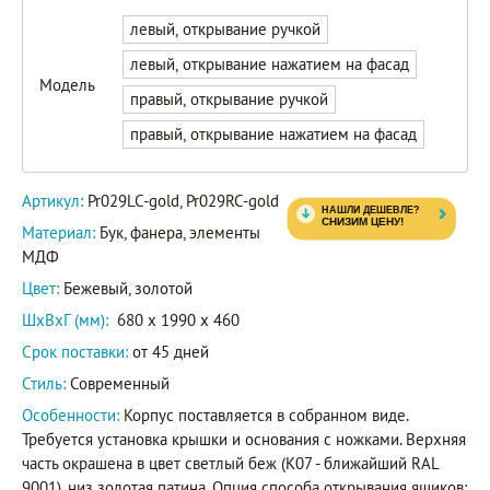
левый, открывание ручкой
левый, открывание нажатием на фасад
Модель
правый, открывание ручкой
Pr029LC-
правый, открывание нажатием на фасад
gold
Артикул
Pr029RC-
Артикул:
Pr029LC-gold, Pr029RC-gold
gold
Материал:
Бук, фанера, элементы
МДФ
Цвет:
Бежевый, золотой
ШxВxГ (мм):
680 x 1990 x 460
Срок поставки:
от 45 дней
Стиль:
Современный
Особенности:
Корпус поставляется в собранном виде.
Требуется установка крышки и основания с ножками. Верхняя
часть окрашена в цвет светлый беж (K07 - ближайший RAL
9001), низ золотая патина. Опция способа открывания ящиков: