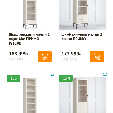
Шкаф книжный малый 1
Шкаф книжный малый 2
ящик Alte ПРИМО
ящика ПРИМО
Pr129B
188 999
172 999
Р
Р
222 352
203 529
Р
Р
-15%
-15%