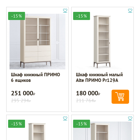
-15%
-15%
Шкаф книжный ПРИМО
Шкаф книжный малый
6 ящиков
Alte ПРИМО Pr129A
251 000
180 000
Р
Р
295 294
211 764
Р
Р
-15%
-15%