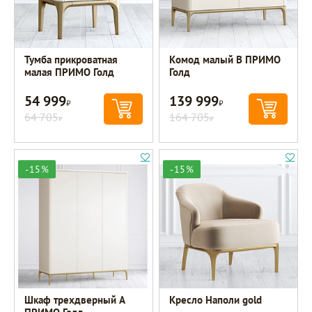
Тумба прикроватная
Комод малый B ПРИМО
малая ПРИМО Голд
Голд
54 999
139 999
Р
Р
64 705
164 705
Р
Р
-15%
-15%
Шкаф трехдверный A
Кресло Наполи gold