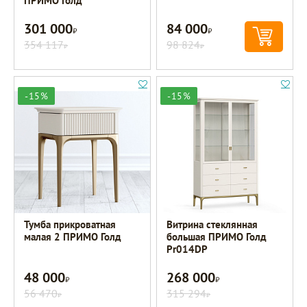
ПРИМО Голд
301 000
84 000
Р
Р
354 117
98 824
Р
Р
-15%
-15%
Тумба прикроватная
Витрина стеклянная
малая 2 ПРИМО Голд
большая ПРИМО Голд
Pr014DP
48 000
268 000
Р
Р
56 470
315 294
Р
Р