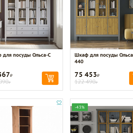
 для посуды Ольса-С
Шкаф для посуды Ольса
440
367
75 453
Р
Р
090
122 490
Р
Р
-43%