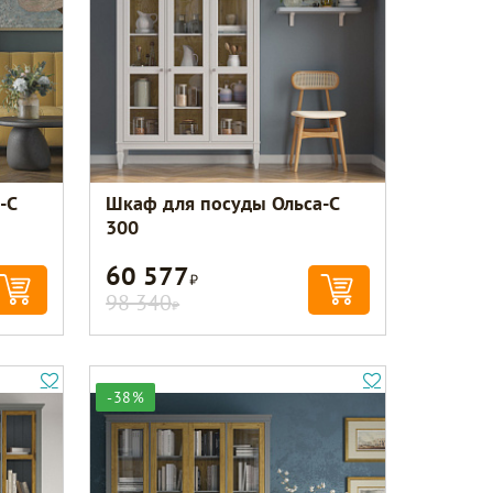
-С
Шкаф для посуды Ольса-С
300
60 577
Р
98 340
Р
-38%