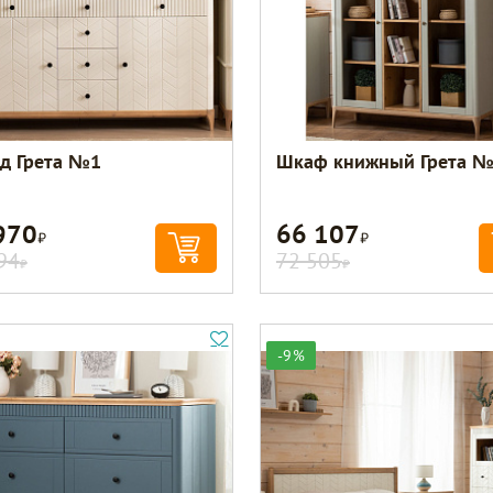
д Грета №1
Шкаф книжный Грета 
970
66 107
Р
Р
94
72 505
Р
Р
-9%