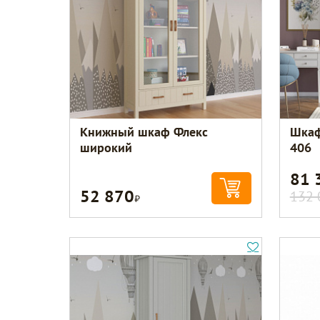
Книжный шкаф Флекс
Шкаф
широкий
406
81 
52 870
Р
132 