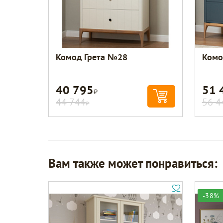
Комод Грета №28
Комо
40 795
51 
Р
44 744
56 4
Р
Вам также может понравиться:
-38%