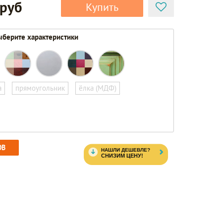
 руб
Купить
берите характеристики
а
прямоугольник
ёлка (МДФ)
ОВ