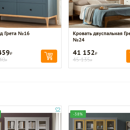
д Грета №16
Кровать двуспальная Гр
№24
459
41 152
Р
Р
40
45 135
Р
Р
-38%