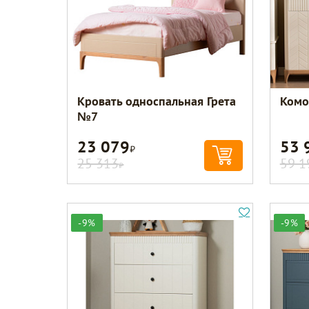
Кровать односпальная Грета
Комо
№7
23 079
53 
Р
25 313
59 1
Р
-9%
-9%