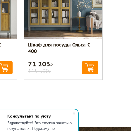
С
Шкаф для посуды Ольса-С
400
71 203
Р
115 590
Р
Консультант по уюту
Здравствуйте! Это служба заботы о
покупателях. Подскажу по