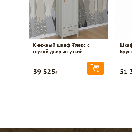
Книжный шкаф Флекс с
Шкаф
глухой дверью узкий
Брус
39 525
51 
Р