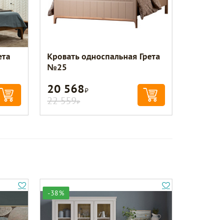
ета
Кровать односпальная Грета
№25
20 568
Р
22 559
Р
-38%