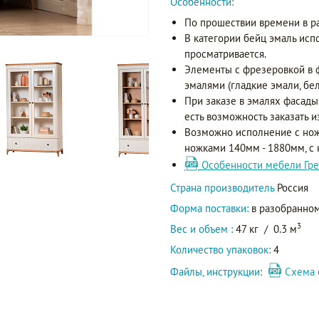
Особенности:
По прошествии времени в р
В категории бейц эмаль исп
просматривается.
Элементы с фрезеровкой в 
эмалями (гладкие эмали, бел
При заказе в эмалях фасады
есть возможность заказать и
Возможно исполнение с нож
ножками 140мм - 1880мм, с
Особенности мебели Гре
Страна производитель
Россия
Форма поставки:
в разобранном
3
Вес и объем :
47 кг
/
0.3 м
Количество упаковок:
4
Файлы, инструкции:
Схема 