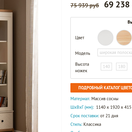
69 238
75 939 руб
Вы
Цвет
широкая полоск
Модель
Высота
140
180
ножек
ПОДРОБНЫЙ КАТАЛОГ ЦВЕТ
Материал:
Массив сосны
ШxВxГ (мм):
1140 x 1920 x 415
Срок поставки:
от 21 дня
Стиль:
Классика