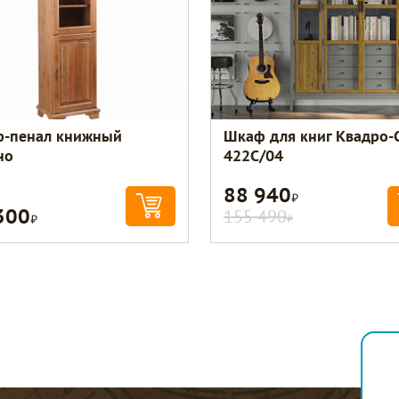
-пенал книжный
Шкаф для книг Квадро-
но
422С/04
88 940
Р
300
Р
155 490
Р