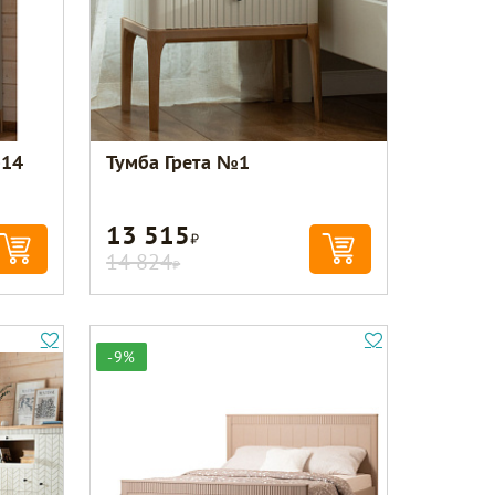
№14
Тумба Грета №1
13 515
Р
14 824
Р
-9%