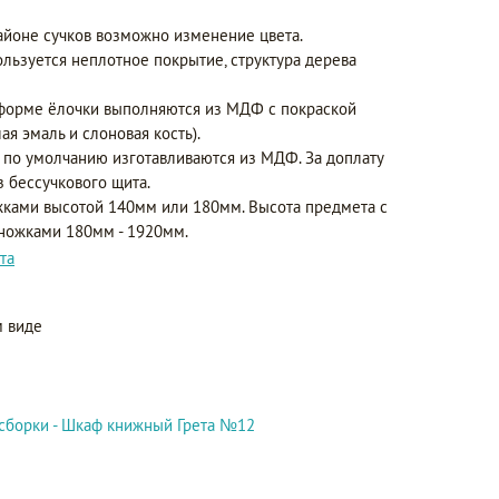
айоне сучков возможно изменение цвета.
ользуется неплотное покрытие, структура дерева
форме ёлочки выполняются из МДФ с покраской
ая эмаль и слоновая кость).
 по умолчанию изготавливаются из МДФ. За доплату
з бессучкового щита.
ками высотой 140мм или 180мм. Высота предмета с
 ножками 180мм - 1920мм.
та
 виде
сборки - Шкаф книжный Грета №12