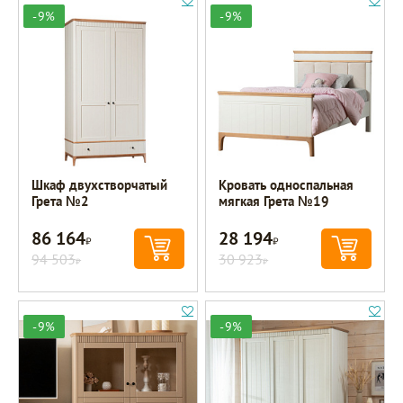
-9%
-9%
Шкаф двухстворчатый
Кровать односпальная
Грета №2
мягкая Грета №19
86 164
28 194
Р
Р
94 503
30 923
Р
Р
-9%
-9%