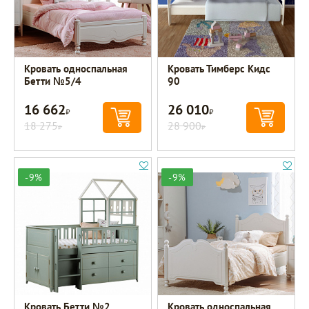
Кровать односпальная
Кровать Тимберс Кидс
Бетти №5/4
90
16 662
26 010
Р
Р
18 275
28 900
Р
Р
-9%
-9%
Кровать Бетти №2
Кровать односпальная