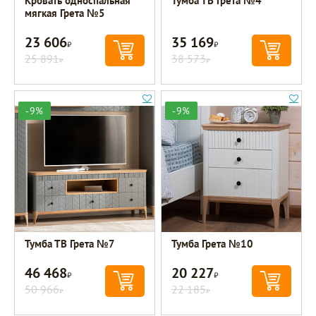
Кровать односпальная
Тумба ТВ Грета №4
мягкая Грета №5
23 606
35 169
Р
Р
25 891
38 573
Р
Р
-9%
-9%
Тумба ТВ Грета №7
Тумба Грета №10
46 468
20 227
Р
Р
50 966
22 185
Р
Р