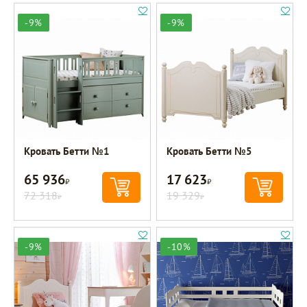
-9%
-9%
Кровать Бетти №1
Кровать Бетти №5
65 936
17 623
Р
Р
72 318
19 329
Р
Р
-9%
-10%