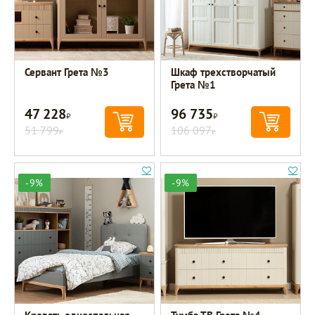
Сервант Грета №3
Шкаф трехстворчатый
Грета №1
47 228
96 735
Р
Р
51 799
106 097
Р
Р
-9%
-9%