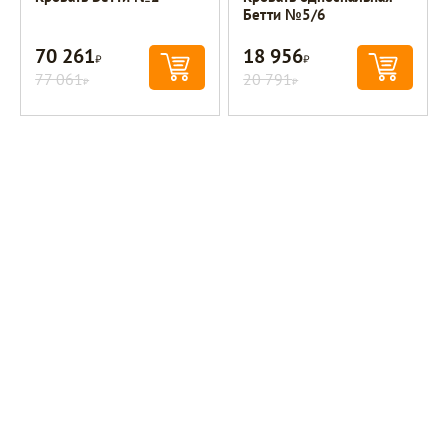
Бетти №5/6
70 261
18 956
Р
Р
77 061
20 791
Р
Р