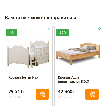
Вам также может понравиться:
-9%
-10%
Кровать Бетти №3
Кровать Арль
односпальная KDLT
29 511
42 360
Р
Р
32 368
47 320
Р
Р