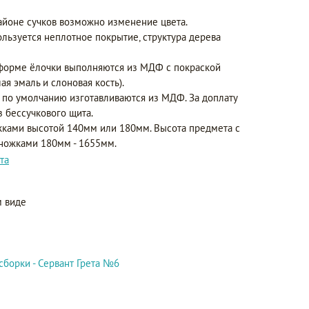
айоне сучков возможно изменение цвета.
ользуется неплотное покрытие, структура дерева
форме ёлочки выполняются из МДФ с покраской
ая эмаль и слоновая кость).
 по умолчанию изготавливаются из МДФ. За доплату
з бессучкового щита.
ками высотой 140мм или 180мм. Высота предмета с
 ножками 180мм - 1655мм.
та
 виде
сборки - Сервант Грета №6