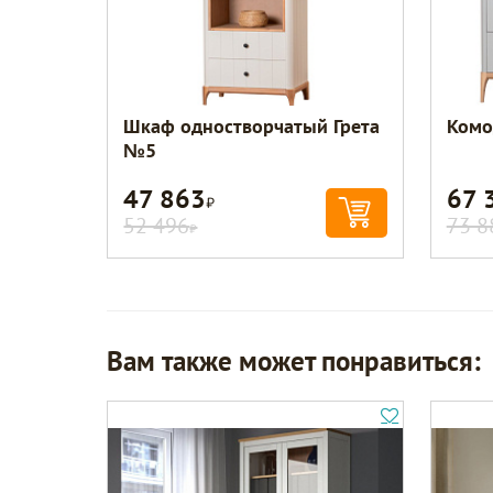
Шкаф одностворчатый Грета
Комо
№5
47 863
67 
Р
52 496
73 8
Р
Вам также может понравиться: