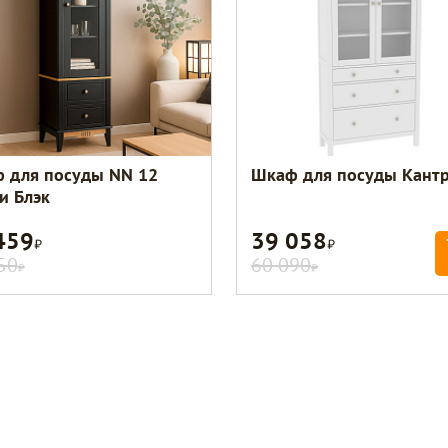
 для посуды NN 12
Шкаф для посуды Кантр
и Блэк
459
39 058
Р
Р
50
60 090
Р
Р