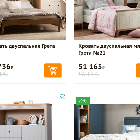
ать двуспальная Грета
Кровать двуспальная мя
Грета №21
736
51 165
Р
Р
18
56 117
Р
Р
-9%