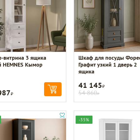
-витрина 3 ящика
Шкаф для посуды Форе
й HEMNES Кымор
Графит узкий 1 дверь 2
ящика
41 145
Р
987
Р
54 860
Р
-35%