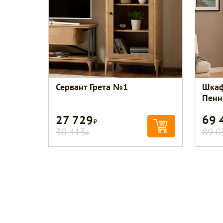
Сервант Грета №1
Шкаф
Пенн
27 729
69 
Р
30 413
89 0
Р