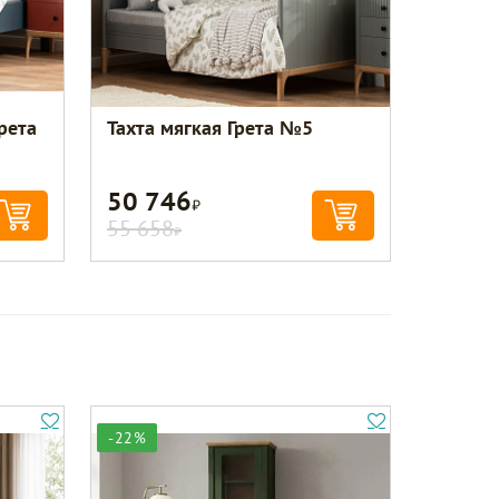
рета
Тахта мягкая Грета №5
50 746
Р
55 658
Р
-22%