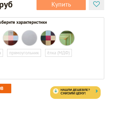
 руб
Купить
берите характеристики
а
прямоугольник
ёлка (МДФ)
ОВ