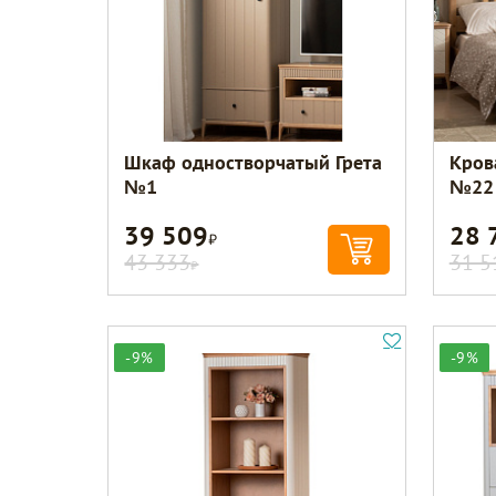
Шкаф одностворчатый Грета
Кров
№1
№22
39 509
28 
Р
43 333
31 5
Р
-9%
-9%