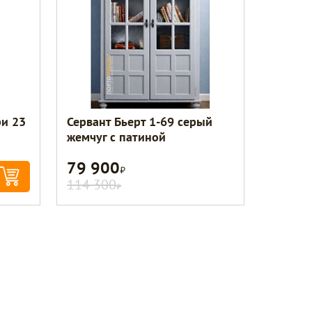
и 23
Сервант Бьерт 1-69 серый
жемчуг с патиной
79 900
Р
114 300
Р
Консультант по уюту
Здравствуйте! Это служба заботы о