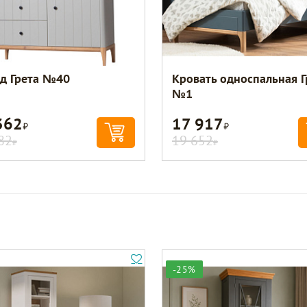
д Грета №40
Кровать односпальная Г
№1
362
17 917
Р
Р
82
19 652
Р
Р
-25%