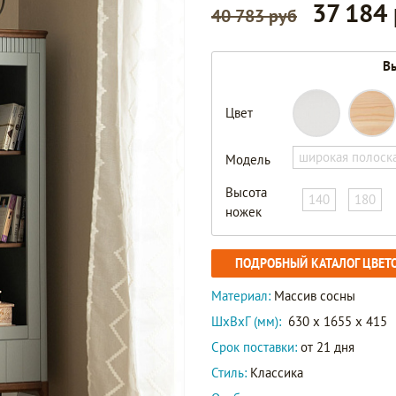
37 184
40 783 руб
Вы
Цвет
широкая полоск
Модель
Высота
140
180
ножек
ПОДРОБНЫЙ КАТАЛОГ ЦВЕТ
Материал:
Массив сосны
ШxВxГ (мм):
630 x 1655 x 415
Срок поставки:
от 21 дня
Стиль:
Классика