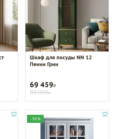
ст
Шкаф для посуды NN 12
Пенни Грин
69 459
Р
89 050
Р
-30%