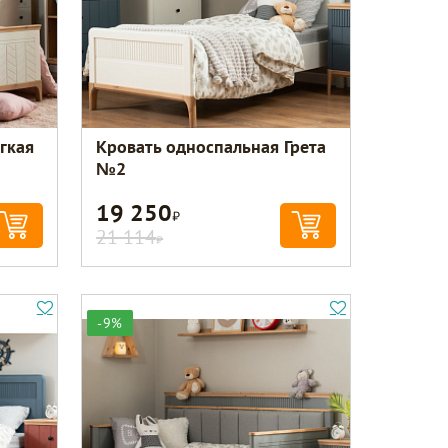
гкая
Кровать односпальная Грета
№2
19 250
Р
21 114
Р
-9%