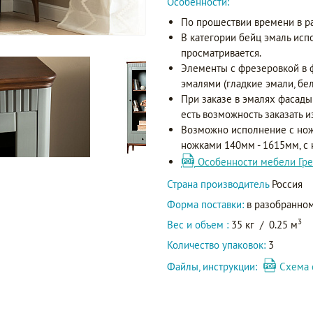
Особенности:
По прошествии времени в р
В категории бейц эмаль исп
просматривается.
Элементы с фрезеровкой в 
эмалями (гладкие эмали, бел
При заказе в эмалях фасады
есть возможность заказать и
Возможно исполнение с нож
ножками 140мм - 1615мм, с
Особенности мебели Гре
Страна производитель
Россия
Форма поставки:
в разобранном
3
Вес и объем :
35 кг
/
0.25 м
Количество упаковок:
3
Файлы, инструкции:
Схема 