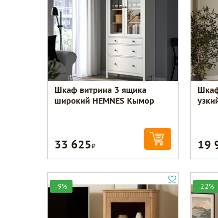
Шкаф витрина 3 ящика
Шкаф
широкий HEMNES Кымор
узки
33 625
19 
Р
-9%
-22%