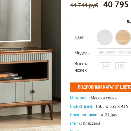
40 795
44 744 руб
Вы
Цвет
широкая полоск
Модель
Высота
140
180
ножек
ПОДРОБНЫЙ КАТАЛОГ ЦВЕТ
Материал:
Массив сосны
ШxВxГ (мм):
1305 x 635 x 415
Срок поставки:
от 21 дня
Стиль:
Классика