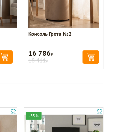
Консоль Грета №2
16 786
Р
18 411
Р
-35%