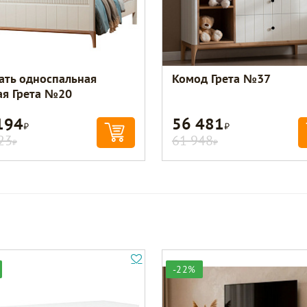
ать односпальная
Комод Грета №37
ая Грета №20
194
56 481
Р
Р
23
61 948
Р
Р
-22%