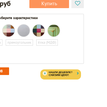
 руб
Купить
берите характеристики
а
прямоугольник
ёлка (МДФ)
ОВ