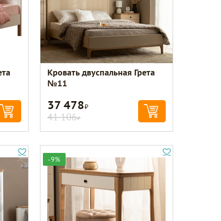
ета
Кровать двуспальная Грета
№11
37 478
Р
41 106
Р
-9%