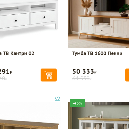
а ТВ Кантри 02
Тумба ТВ 1600 Пенни
291
50 333
Р
Р
40
64 530
Р
Р
-43%