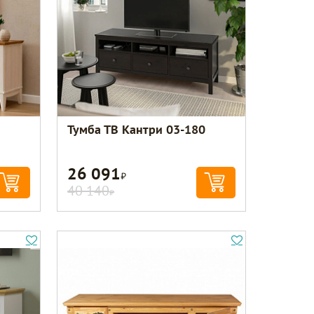
Тумба ТВ Кантри 03-180
26 091
Р
40 140
Р