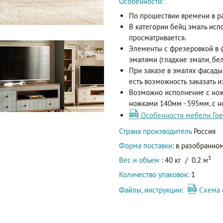
Особенности:
По прошествии времени в р
В категории бейц эмаль исп
просматривается.
Элементы с фрезеровкой в 
эмалями (гладкие эмали, бел
При заказе в эмалях фасады
есть возможность заказать и
Возможно исполнение с нож
ножками 140мм - 595мм, с 
Особенности мебели Гре
Страна производитель
Россия
Форма поставки:
в разобранном
3
Вес и объем :
40 кг
/
0.2 м
Количество упаковок:
1
Файлы, инструкции:
Схема 