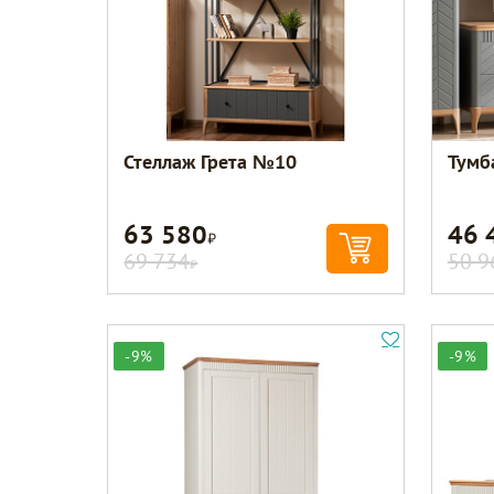
Стеллаж Грета №10
Тумб
63 580
46 
Р
69 734
50 9
Р
-9%
-9%