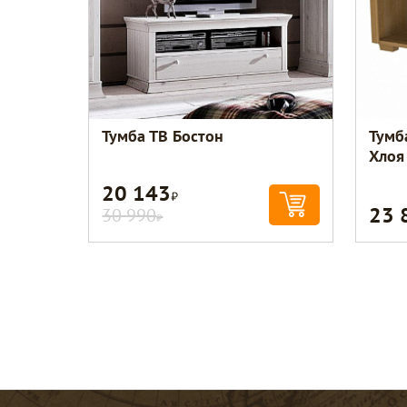
Тумба ТВ Бостон
Тумб
Хлоя
20 143
Р
23 
30 990
Р