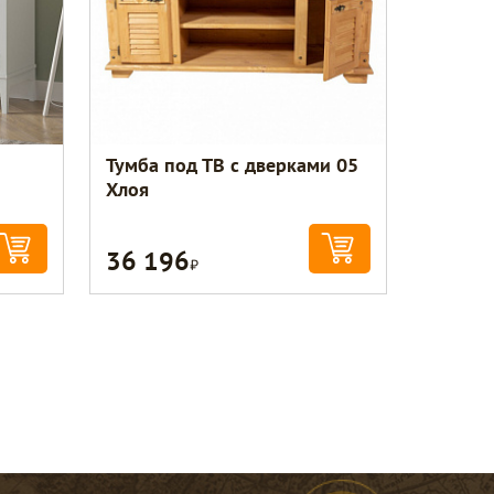
Тумба под ТВ с дверками 05
Хлоя
36 196
Р
Консультант по уюту
Здравствуйте! Это служба заботы о
покупателях. Подскажу по