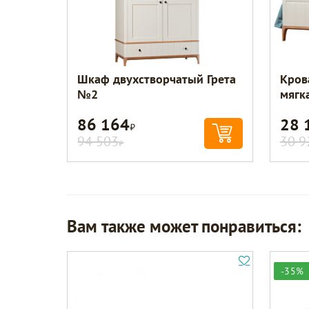
Шкаф двухстворчатый Грета
Кров
№2
мягк
86 164
28 
Р
94 503
30 9
Р
Вам также может понравиться:
-35%