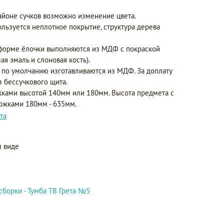
айоне сучков возможно изменение цвета.
ользуется неплотное покрытие, структура дерева
форме ёлочки выполняются из МДФ с покраской
ая эмаль и слоновая кость).
 по умолчанию изготавливаются из МДФ. За доплату
з бессучкового щита.
ками высотой 140мм или 180мм. Высота предмета с
ножками 180мм - 635мм.
та
 виде
сборки - Тумба ТВ Грета №5