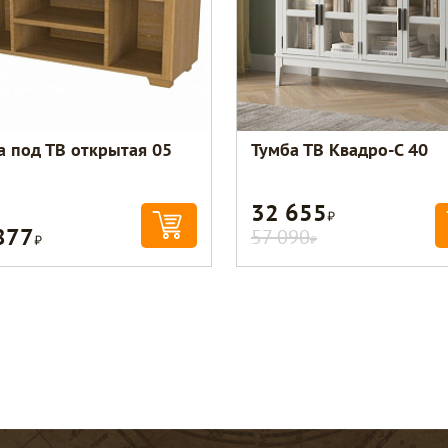
а под ТВ открытая 05
Тумба ТВ Квадро-С 40
32 655
Р
877
Р
57 090
Р