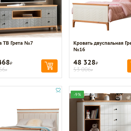
а ТВ Грета №7
Кровать двуспальная Гр
№16
468
48 328
Р
Р
66
53 006
Р
Р
-9%