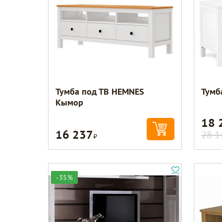
Тумба под ТВ HEMNES
Тумб
Кымор
18 
16 237
Р
28 1
-35%