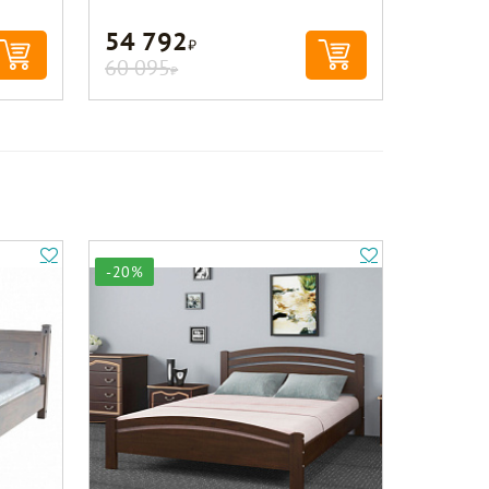
54 792
Р
60 095
Р
-20%