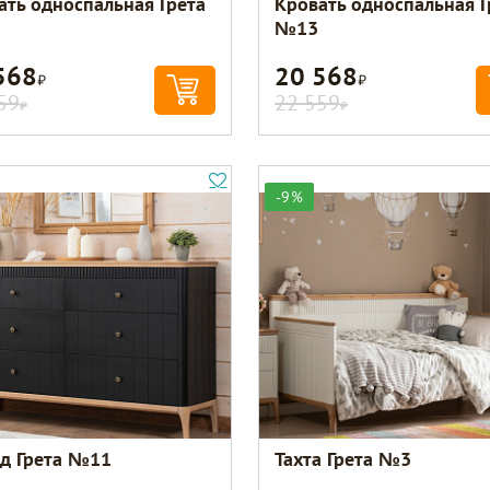
ать односпальная Грета
Кровать односпальная Г
№13
568
20 568
Р
Р
59
22 559
Р
Р
-9%
д Грета №11
Тахта Грета №3