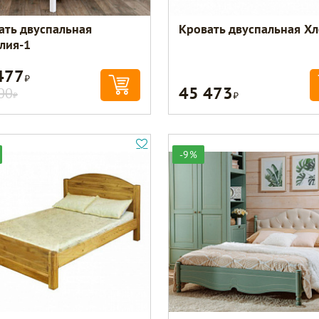
ать двуспальная
Кровать двуспальная Х
лия-1
477
Р
45 473
Р
00
Р
-9%