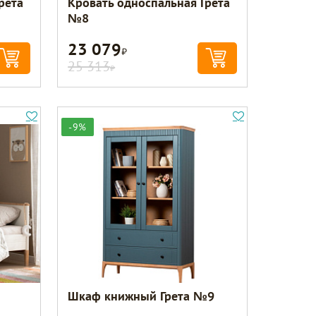
рета
Кровать односпальная Грета
№8
23 079
Р
25 313
Р
-9%
Шкаф книжный Грета №9