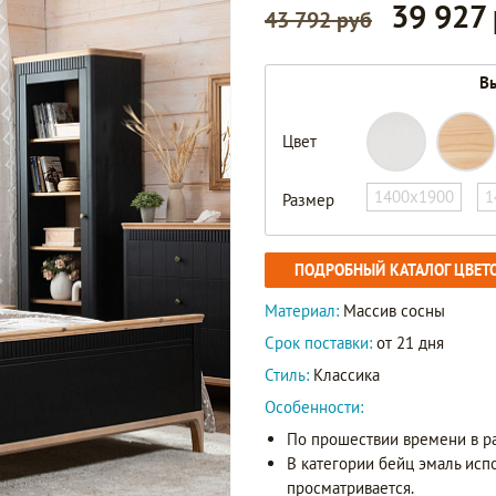
39 927
43 792 руб
Вы
Цвет
1400х1900
1
Размер
ПОДРОБНЫЙ КАТАЛОГ ЦВЕТ
Материал:
Массив сосны
Срок поставки:
от 21 дня
Стиль:
Классика
Особенности:
По прошествии времени в р
В категории бейц эмаль исп
просматривается.