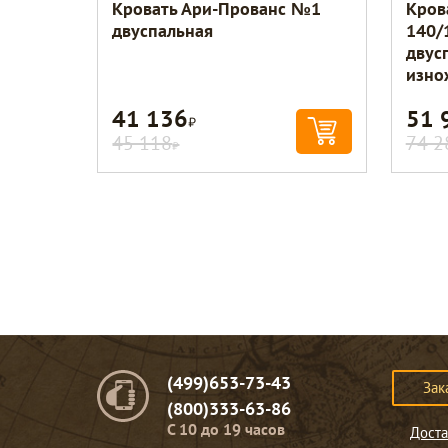
Кровать Ари-Прованс №1
Кров
двуспальная
140/
двус
изно
41 136
51 
Р
45 118
74 2
Р
(499)653-73-43
Зак
(800)333-63-86
C 10 до 19 часов
Доста