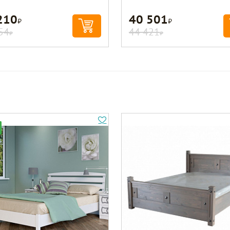
210
40 501
Р
Р
54
44 421
Р
Р