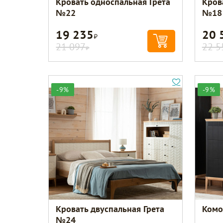
Кровать односпальная Грета
Кров
№22
№18
19 235
20 
Р
21 097
22 5
Р
-9%
-9%
Кровать двуспальная Грета
Комо
№24