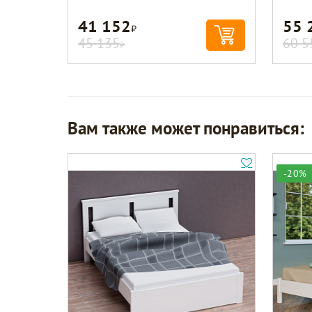
41 152
55 
Р
45 135
60 5
Р
Вам также может понравиться:
-20%