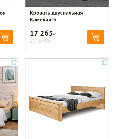
лоя
Кровать двуспальная
Камелия-3
17 265
Р
21 690
Р