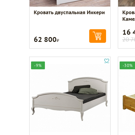
Кровать двуспальная Инкери
Кров
Каме
16 
62 800
Р
20 7
-9%
-30%