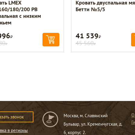
ать LMEX
Кровать двуспальная мя
160/180/200 PB
Бетти №5/5
пальная с низким
жьем
996
41 539
Р
Р
80
45 560
Р
Р
О
Москва, м. Славянский
азать звонок
Г
Бульвар, ул. Кременчугская, д.
вка в регионы
6, корпус 2.