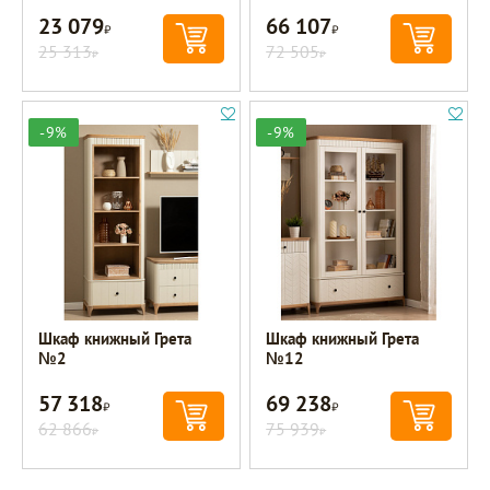
23 079
66 107
Р
Р
25 313
72 505
Р
Р
-9%
-9%
Шкаф книжный Грета
Шкаф книжный Грета
№2
№12
57 318
69 238
Р
Р
62 866
75 939
Р
Р