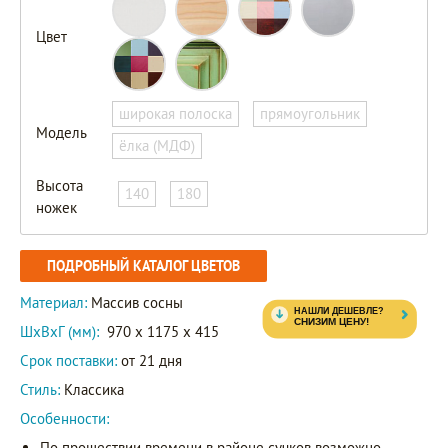
Цвет
широкая полоска
прямоугольник
Модель
ёлка (МДФ)
Высота
140
180
ножек
ПОДРОБНЫЙ КАТАЛОГ ЦВЕТОВ
Материал:
Массив сосны
ШxВxГ (мм):
970 x 1175 x 415
Срок поставки:
от 21 дня
Стиль:
Классика
Особенности:
По прошествии времени в районе сучков возможно