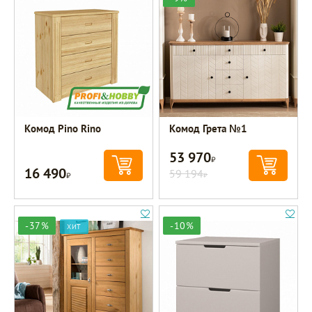
Комод Pino Rino
Комод Грета №1
53 970
Р
16 490
Р
59 194
Р
-37%
-10%
ХИТ