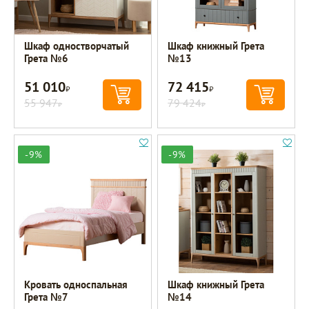
Шкаф одностворчатый
Шкаф книжный Грета
Грета №6
№13
51 010
72 415
Р
Р
55 947
79 424
Р
Р
-9%
-9%
Кровать односпальная
Шкаф книжный Грета
Грета №7
№14