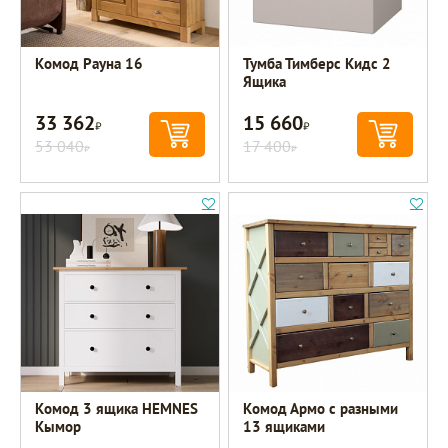
Комод Рауна 16
Тумба Тимберс Кидс 2
Ящика
33 362
15 660
Р
Р
53 040
17 400
Р
Р
Комод 3 ящика HEMNES
Комод Армо с разными
Кымор
13 ящиками