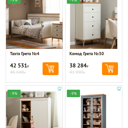
-9%
-9%
Тахта Грета №4
Комод Грета №30
42 531
38 284
Р
Р
46 648
41 990
Р
Р
-9%
-9%