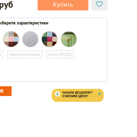
 руб
Купить
берите характеристики
а
прямоугольник
ёлка (МДФ)
ОВ