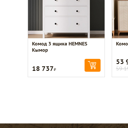
Комод 3 ящика HEMNES
Комо
Кымор
53 
18 737
Р
59 1