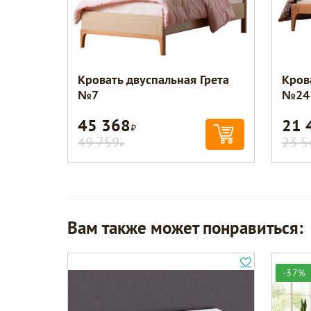
Кровать двуспальная Грета
Кров
№7
№24
45 368
21 
Р
49 759
23 5
Р
Вам также может понравиться:
-37%