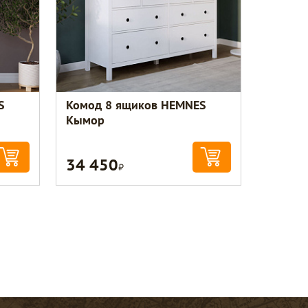
S
Комод 8 ящиков HEMNES
Кымор
34 450
Р