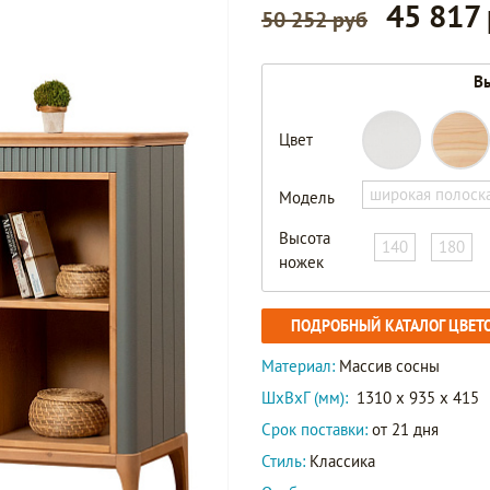
45 817
50 252 руб
Вы
Цвет
широкая полоск
Модель
Высота
140
180
ножек
ПОДРОБНЫЙ КАТАЛОГ ЦВЕТ
Материал:
Массив сосны
ШxВxГ (мм):
1310 x 935 x 415
Срок поставки:
от 21 дня
Стиль:
Классика