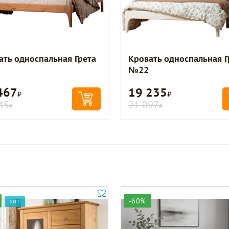
ать односпальная Грета
Кровать односпальная Г
№22
467
19 235
Р
Р
45
21 097
Р
Р
-60%
ХИТ