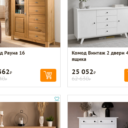
д Рауна 16
Комод Винтаж 2 двери 
ящика
362
25 052
Р
Р
40
62 630
Р
Р