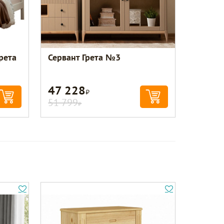
рета
Сервант Грета №3
47 228
Р
51 799
Р