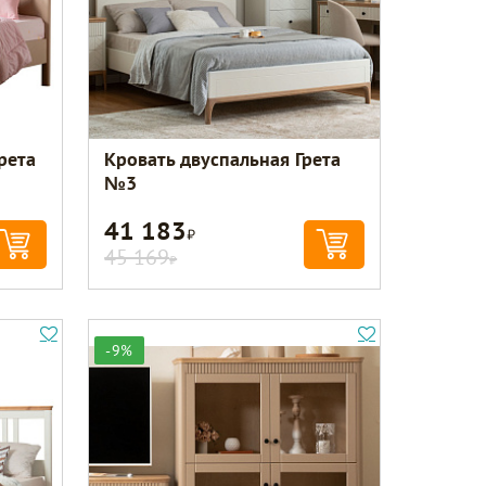
рета
Кровать двуспальная Грета
№3
41 183
Р
45 169
Р
-9%