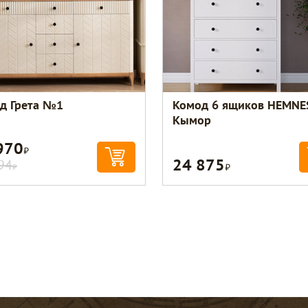
д Грета №1
Комод 6 ящиков HEMNE
Кымор
970
Р
24 875
Р
94
Р