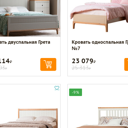
ать двуспальная Грета
Кровать односпальная Г
№7
114
23 079
Р
Р
03
25 313
Р
Р
-9%