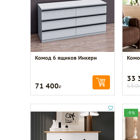
Комод 6 ящиков Инкери
Комо
33 
71 400
Р
53 0
-9%