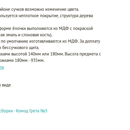
айоне сучков возможно изменение цвета.
ользуется неплотное покрытие, структура дерева
форме ёлочки выполняются из МДФ с покраской
ая эмаль и слоновая кость).
 по умолчанию изготавливаются из МДФ. За доплату
з бессучкового щита.
ками высотой 140мм или 180мм. Высота предмета с
ножками 180мм - 935мм.
та
 виде
сборки - Комод Грета №3