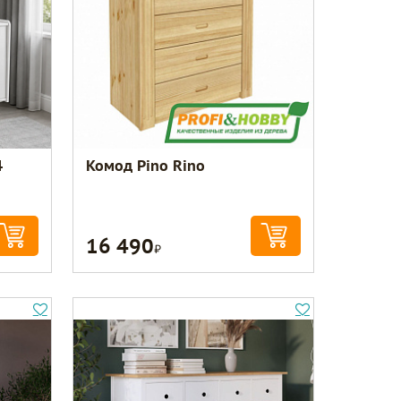
4
Комод Pino Rino
16 490
Р