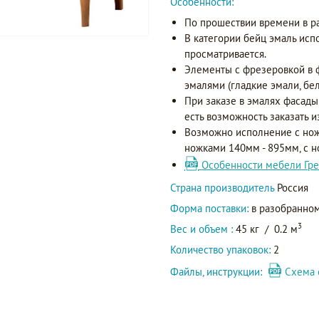
Особенности:
По прошествии времени в р
В категории бейц эмаль исп
просматривается.
Элементы с фрезеровкой в 
эмалями (гладкие эмали, бел
При заказе в эмалях фасады
есть возможность заказать и
Возможно исполнение с нож
ножками 140мм - 895мм, с 
Особенности мебели Гре
Страна производитель
Россия
Форма поставки:
в разобранном
3
Вес и объем :
45 кг
/
0.2 м
Количество упаковок:
2
Файлы, инструкции:
Схема 