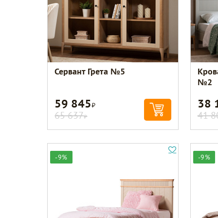
Сервант Грета №5
Кров
№2
59 845
38 
Р
65 637
41 8
Р
-9%
-9%