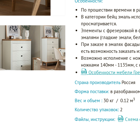
Особенности:
По прошествии времени в р
В категории бейц эмаль исп
просматривается.
Элементы с фрезеровкой в 
эмалями (гладкие эмали, бел
При заказе в эмалях фасады
есть возможность заказать и
Возможно исполнение с нож
ножками 140мм - 1135мм, с
Особенности мебели Гре
Страна производитель
Россия
Форма поставки:
в разобранном
3
Вес и объем :
30 кг
/
0.12 м
Количество упаковок:
2
Файлы, инструкции:
Схема 