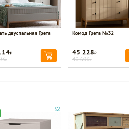
ать двуспальная Грета
Комод Грета №32
114
45 228
Р
Р
03
49 606
Р
Р