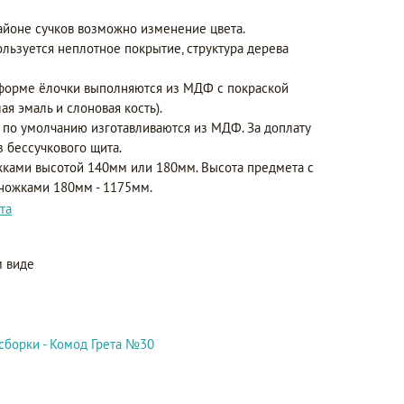
айоне сучков возможно изменение цвета.
ользуется неплотное покрытие, структура дерева
форме ёлочки выполняются из МДФ с покраской
ая эмаль и слоновая кость).
 по умолчанию изготавливаются из МДФ. За доплату
з бессучкового щита.
ками высотой 140мм или 180мм. Высота предмета с
 ножками 180мм - 1175мм.
та
 виде
сборки - Комод Грета №30