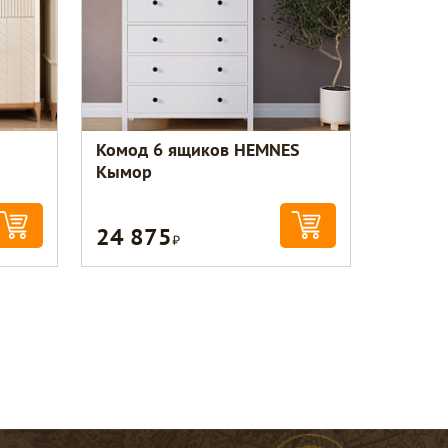
Комод 6 ящиков HEMNES
Кымор
24 875
Р
Консультант по уюту
Здравствуйте! Это служба заботы о
покупателях. Подскажу по