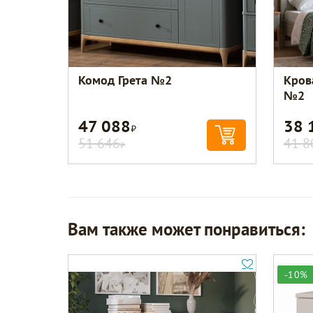
Комод Грета №2
Кров
№2
47 088
38 
Р
51 646
41 8
Р
Вам также может понравиться:
-10%