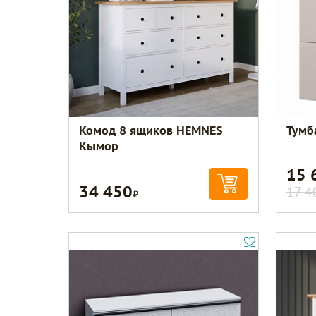
Комод 8 ящиков HEMNES
Тумб
Кымор
15 
34 450
Р
17 4