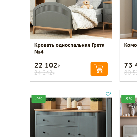
Кровать односпальная Грета
Комо
№4
22 102
73 
Р
24 242
80 5
Р
-9%
-9%