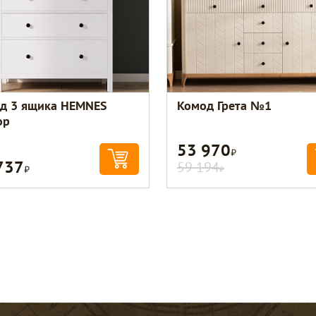
д 3 ящика HEMNES
Комод Грета №1
ор
53 970
Р
737
Р
59 194
Р