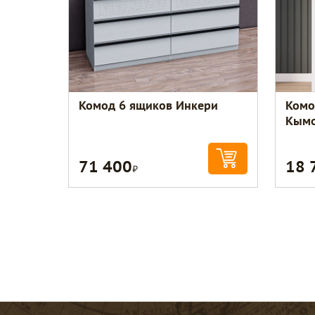
Комод 6 ящиков Инкери
Комо
Кым
71 400
18 
Р