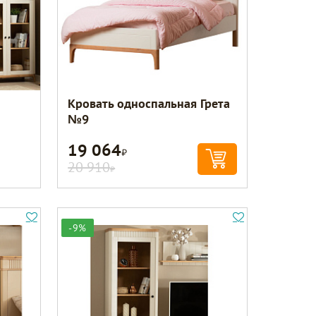
Кровать односпальная Грета
№9
19 064
Р
20 910
Р
-9%