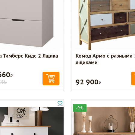
а Тимберс Кидс 2 Ящика
Комод Армо с разными 
ящиками
660
Р
92 900
Р
00
Р
-9%