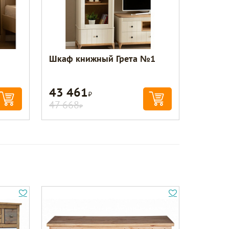
Шкаф книжный Грета №1
43 461
Р
47 668
Р