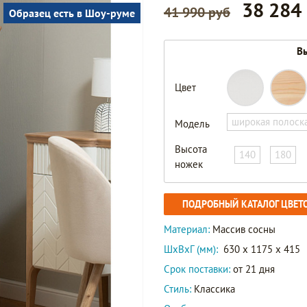
38 284
41 990 руб
Образец есть в Шоу-руме
Вы
Цвет
широкая полоск
Модель
Высота
140
180
ножек
ПОДРОБНЫЙ КАТАЛОГ ЦВЕТ
Материал:
Массив сосны
ШxВxГ (мм):
630 x 1175 x 415
Срок поставки:
от 21 дня
Стиль:
Классика