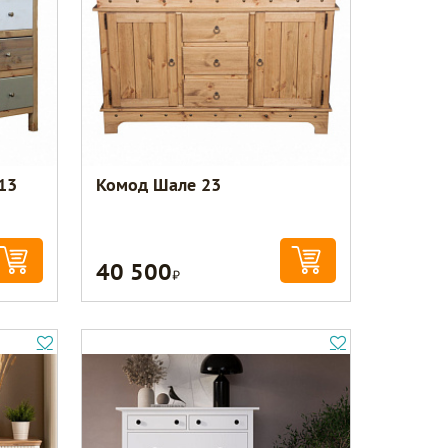
13
Комод Шале 23
40 500
Р