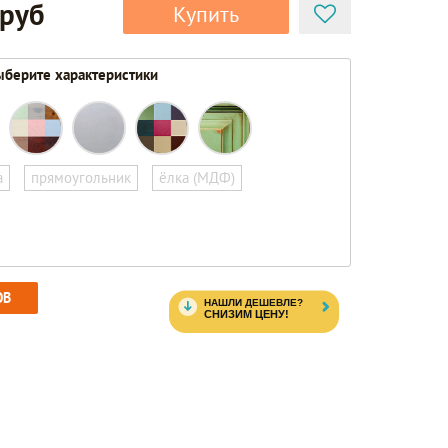
 руб
Купить
берите характеристики
а
прямоугольник
ёлка (МДФ)
ОВ