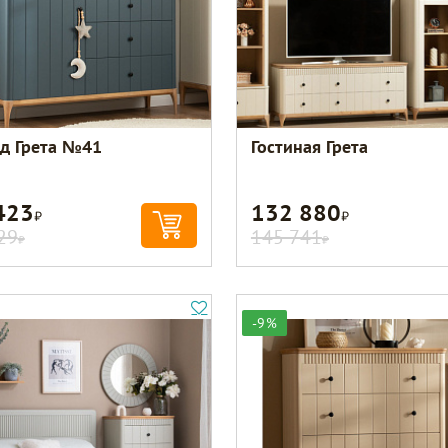
д Грета №41
Гостиная Грета
423
132 880
Р
Р
29
145 741
Р
Р
-9%