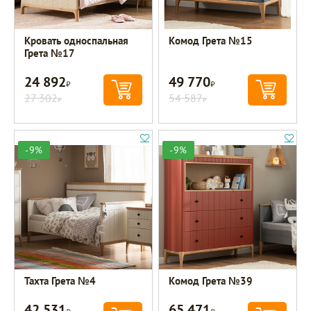
Кровать односпальная
Комод Грета №15
Грета №17
24 892
49 770
Р
Р
27 302
54 587
Р
Р
-9%
-9%
Тахта Грета №4
Комод Грета №39
42 531
65 471
Р
Р