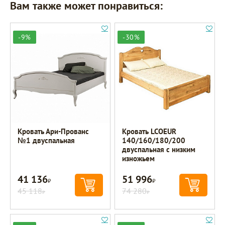
Вам также может понравиться:
-9%
-30%
Кровать Ари-Прованс
Кровать LCOEUR
№1 двуспальная
140/160/180/200
двуспальная с низким
изножьем
41 136
51 996
Р
Р
45 118
74 280
Р
Р