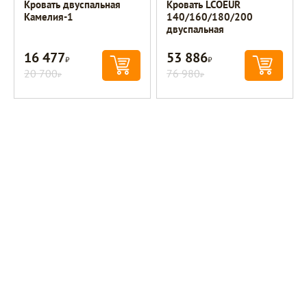
Кровать двуспальная
Кровать LCOEUR
Камелия-1
140/160/180/200
двуспальная
16 477
53 886
Р
Р
20 700
76 980
Р
Р