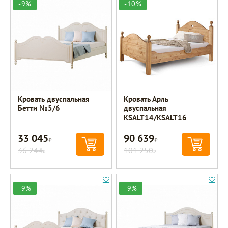
-9%
-10%
Кровать двуспальная
Кровать Арль
Бетти №5/6
двуспальная
KSALT14/KSALT16
33 045
90 639
Р
Р
36 244
101 250
Р
Р
-9%
-9%