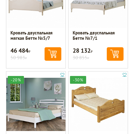
Кровать двуспальная
Кровать двуспальная
мягкая Бетти №5/7
Бетти №7/1
46 484
28 132
Р
Р
50 983
30 855
Р
Р
-20%
-30%