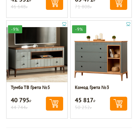
46 648
71 808
Р
Р
-9%
-9%
Тумба ТВ Грета №5
Комод Грета №3
40 795
45 817
Р
Р
44 744
50 252
Р
Р