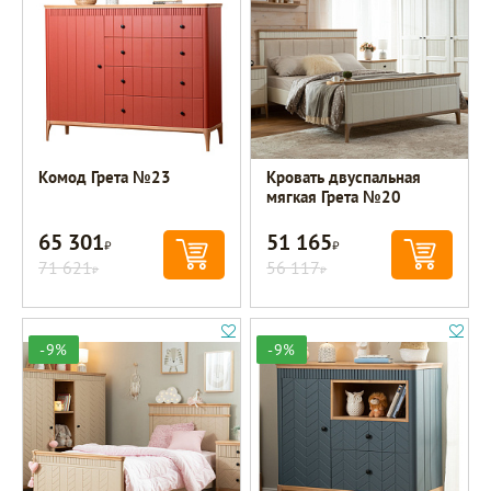
Комод Грета №23
Кровать двуспальная
мягкая Грета №20
65 301
51 165
Р
Р
71 621
56 117
Р
Р
-9%
-9%