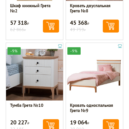
Шкаф книжный Грета
Кровать двуспальная
№2
Грета №8
57 318
45 368
Р
Р
62 866
49 759
Р
Р
-9%
-9%
Тумба Грета №10
Кровать односпальная
Грета №9
20 227
19 064
Р
Р
22 185
20 910
Р
Р