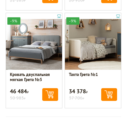
-9%
-9%
Кровать двуспальная
Тахта Грета №1
мягкая Грета №5
46 484
34 378
Р
Р
50 983
37 706
Р
Р