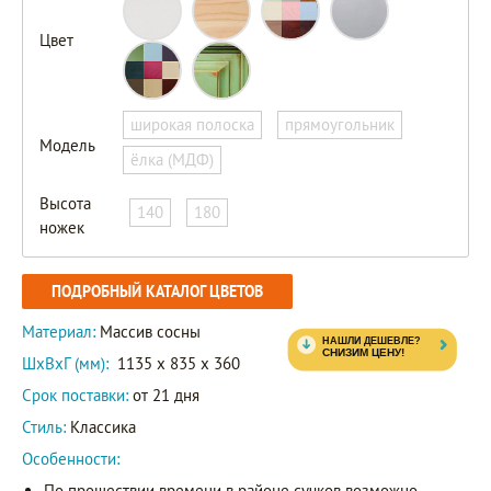
Цвет
широкая полоска
прямоугольник
Модель
ёлка (МДФ)
Высота
140
180
ножек
ПОДРОБНЫЙ КАТАЛОГ ЦВЕТОВ
Материал:
Массив сосны
ШxВxГ (мм):
1135 x 835 x 360
Срок поставки:
от 21 дня
Стиль:
Классика
Особенности:
По прошествии времени в районе сучков возможно