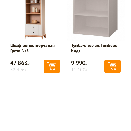
Шкаф одностворчатый
Тумба-стеллаж Тимберс
Грета №5
Кидс
47 863
9 990
Р
Р
52 496
11 100
Р
Р