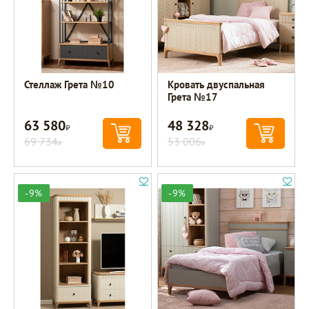
Стеллаж Грета №10
Кровать двуспальная
Грета №17
63 580
48 328
Р
Р
69 734
53 006
Р
Р
-9%
-9%