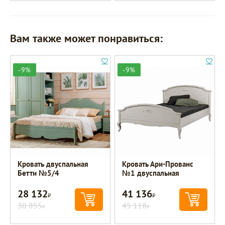
Вам также может понравиться:
-9%
-9%
Кровать двуспальная
Кровать Ари-Прованс
Бетти №5/4
№1 двуспальная
28 132
41 136
Р
Р
30 855
45 118
Р
Р