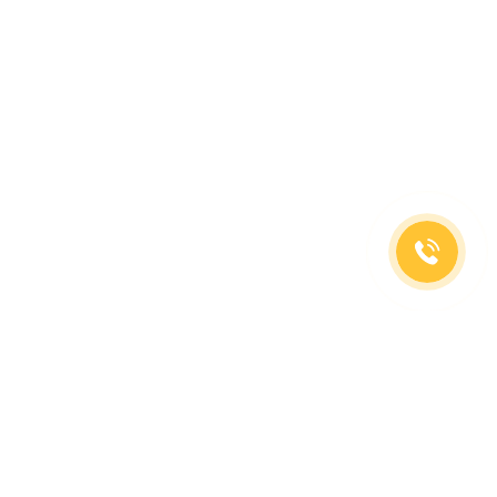
(499)653-73-43
(800)333-63-86
C 10 до 19 часов
Заказать звонок
Доставка в регионы