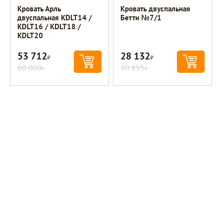
Кровать Арль
Кровать двуспальная
двуспальная KDLT14 /
Бетти №7/1
KDLT16 / KDLT18 /
KDLT20
53 712
28 132
Р
Р
60 000
30 855
Р
Р