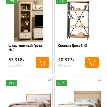
-9%
-9%
Шкаф книжный Грета
Стеллаж Грета №8
№2
57 318
40 377
Р
Р
62 866
44 285
Р
Р
-9%
-9%