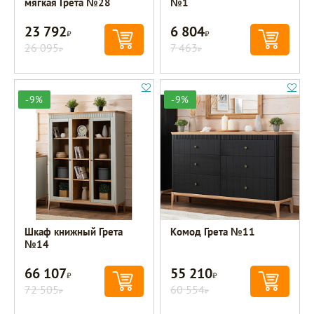
мягкая Грета №28
№1
23 792
6 804
Р
Р
26 095
7 463
Р
Р
-9%
-9%
Шкаф книжный Грета
Комод Грета №11
№14
66 107
55 210
Р
Р
72 505
60 554
Р
Р