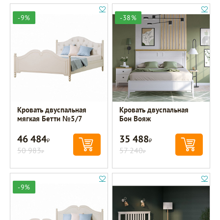
-9%
-38%
Кровать двуспальная
Кровать двуспальная
мягкая Бетти №5/7
Бон Вояж
46 484
35 488
Р
Р
50 983
57 240
Р
Р
-9%