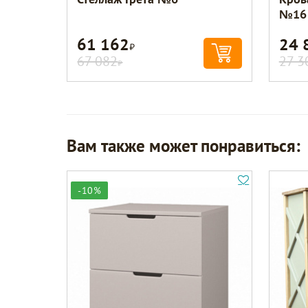
№16
61 162
24 
Р
67 082
27 3
Р
Вам также может понравиться:
-10%