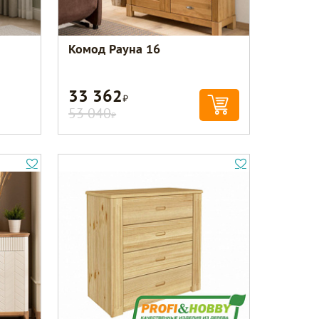
Комод Рауна 16
33 362
Р
53 040
Р