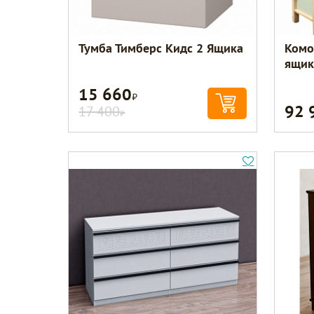
Тумба Тимберс Кидс 2 Ящика
Комо
ящик
15 660
Р
92 
17 400
Р