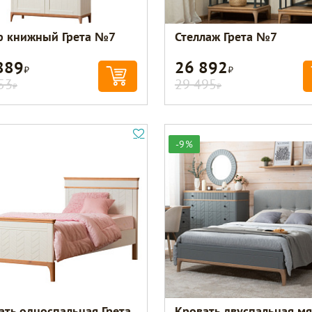
 книжный Грета №7
Стеллаж Грета №7
889
26 892
Р
Р
53
29 495
Р
Р
-9%
ать односпальная Грета
Кровать двуспальная мя