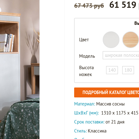
61 519
67 473 руб
Вы
Цвет
широкая полоск
Модель
Высота
140
180
ножек
ПОДРОБНЫЙ КАТАЛОГ ЦВЕТ
Материал:
Массив сосны
ШxВxГ (мм):
1310 x 1175 x 415
Срок поставки:
от 21 дня
Стиль:
Классика