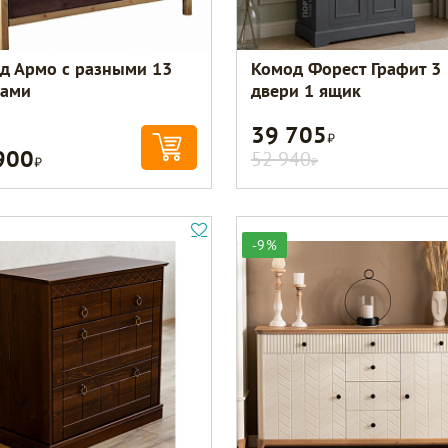
д Армо с разными 13
Комод Форест Графит 3
ами
двери 1 ящик
39 705
Р
900
Р
52 940
Р
-9%