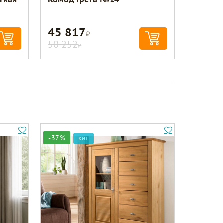
45 817
Р
50 252
Р
-37%
ХИТ