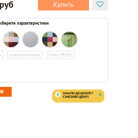
 руб
Купить
берите характеристики
а
прямоугольник
ёлка (МДФ)
ОВ