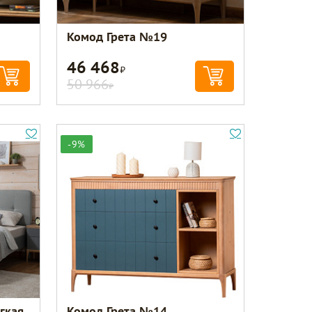
Комод Грета №19
46 468
Р
50 966
Р
-9%
гкая
Комод Грета №14