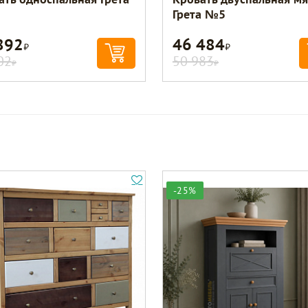
Грета №5
892
46 484
Р
Р
02
50 983
Р
Р
-25%