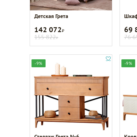
Детская Грета
Шкаф
142 072
69 
Р
155 822
76 6
Р
-9%
-9%
Стеллаж Грета №6
Кров