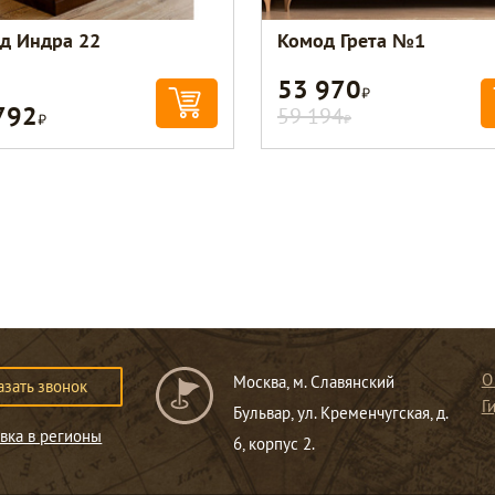
д Индра 22
Комод Грета №1
53 970
Р
792
Р
59 194
Р
О
Москва, м. Славянский
азать звонок
Г
Бульвар, ул. Кременчугская, д.
вка в регионы
6, корпус 2.