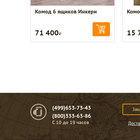
Комод 6 ящиков Инкери
Комо
71 400
15 
Р
(499)653-73-43
Зак
(800)333-63-86
C 10 до 19 часов
Доста