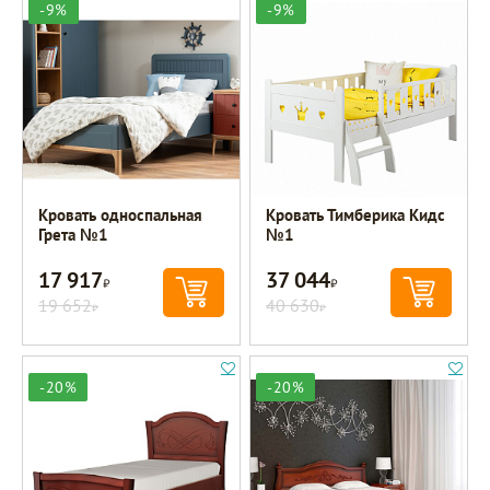
-9%
-9%
Кровать односпальная
Кровать Тимберика Кидс
Грета №1
№1
17 917
37 044
Р
Р
19 652
40 630
Р
Р
-20%
-20%