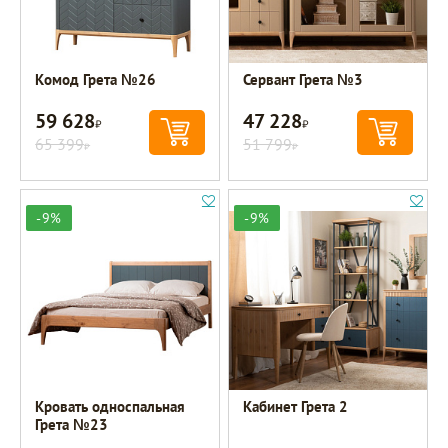
Комод Грета №26
Сервант Грета №3
59 628
47 228
Р
Р
65 399
51 799
Р
Р
-9%
-9%
Кровать односпальная
Кабинет Грета 2
Грета №23