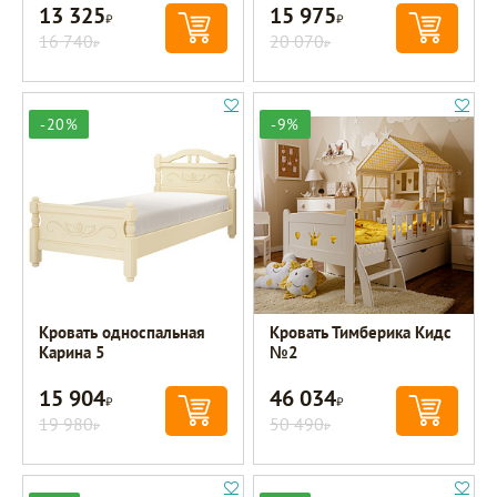
13 325
15 975
Р
Р
16 740
20 070
Р
Р
-20%
-9%
Кровать односпальная
Кровать Тимберика Кидс
Карина 5
№2
15 904
46 034
Р
Р
19 980
50 490
Р
Р