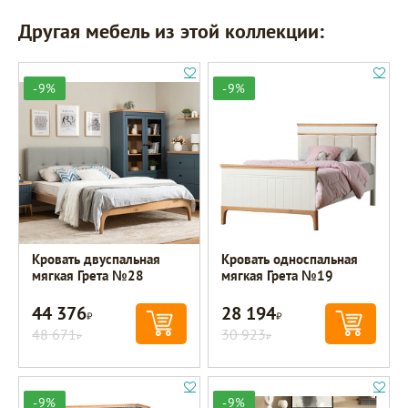
Другая мебель из этой коллекции:
-9%
-9%
Кровать двуспальная
Кровать односпальная
мягкая Грета №28
мягкая Грета №19
44 376
28 194
Р
Р
48 671
30 923
Р
Р
-9%
-9%