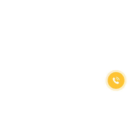
(499)653-73-43
(800)333-63-86
C 10 до 19 часов
Заказать звонок