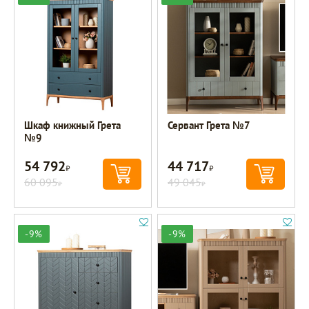
Шкаф книжный Грета
Сервант Грета №7
№9
54 792
44 717
Р
Р
60 095
49 045
Р
Р
-9%
-9%