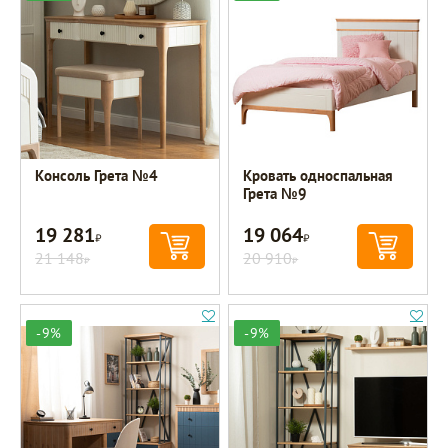
Консоль Грета №4
Кровать односпальная
Грета №9
19 281
19 064
Р
Р
21 148
20 910
Р
Р
-9%
-9%