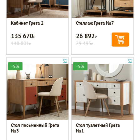
Кабинет Грета 2
Стеллаж Грета №7
135 670
26 892
Р
Р
148 801
29 495
Р
Р
-9%
-9%
Стол письменный Грета
Стол туалетный Грета
№3
№1