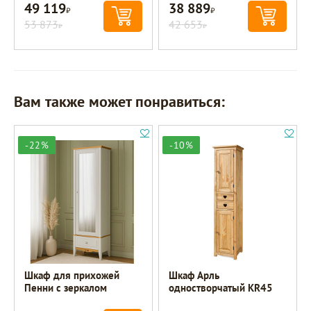
49 119
38 889
Р
Р
53 873
42 653
Р
Р
Вам также может понравиться:
-22%
-10%
Шкаф для прихожей
Шкаф Арль
Пенни с зеркалом
одностворчатый KR45