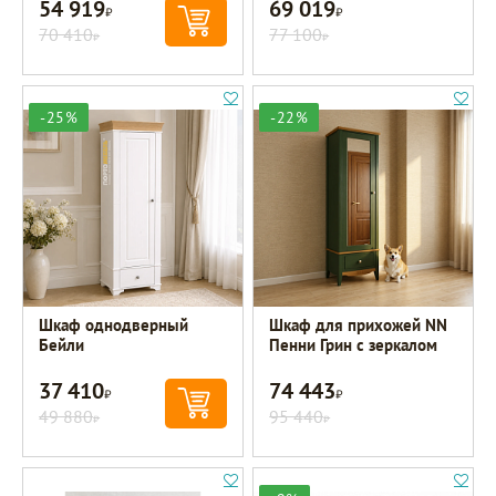
54 919
69 019
Р
Р
70 410
77 100
Р
Р
-25%
-22%
Шкаф однодверный
Шкаф для прихожей NN
Бейли
Пенни Грин с зеркалом
37 410
74 443
Р
Р
49 880
95 440
Р
Р