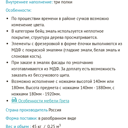
Внутреннее наполнение:
три полки
Особенности:
По прошествии времени в районе сучков возможно
изменение цвета.
В категории бейц эмаль используется неплотное
покрытие, структура дерева просматривается.
Элементы с фрезеровкой в форме ёлочки выполняются из
МДФ с покраской эмалями (гладкие эмали, белая эмаль и
слоновая кость).
При заказе в эмалях фасады по умолчанию
изготавливаются из МДФ. За доплату есть возможность
заказать из бессучкового щита.
Возможно исполнение с ножками высотой 140мм или
180мм. Высота предмета с ножками 140мм - 1880мм, с
ножками 180мм - 1920мм.
Особенности мебели Грета
Страна производитель
Россия
Форма поставки:
в разобранном виде
3
Вес и объем :
45 кг
/
0.25 м