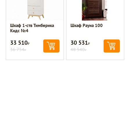
Шкаф 1-ств Тимберика
Шкаф Рауна 100
Кидс №4
33 510
30 531
Р
Р
36 754
48 540
Р
Р