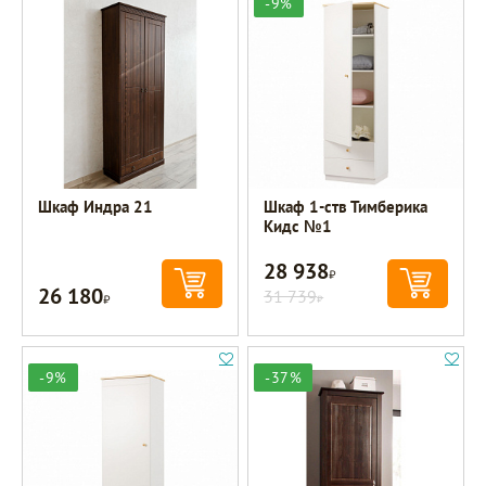
-9%
Шкаф Индра 21
Шкаф 1-ств Тимберика
Кидс №1
28 938
Р
26 180
Р
31 739
Р
-9%
-37%