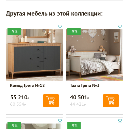
Другая мебель из этой коллекции:
-9%
-9%
Комод Грета №18
Тахта Грета №3
55 210
40 501
Р
Р
60 554
44 421
Р
Р
-9%
-9%