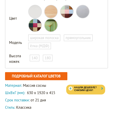
Цвет
широкая полоска
прямоугольник
Модель
ёлка (МДФ)
Высота
140
180
ножек
ПОДРОБНЫЙ КАТАЛОГ ЦВЕТОВ
Материал:
Массив сосны
ШxВxГ (мм):
630 x 1920 x 415
Срок поставки:
от 21 дня
Стиль:
Классика