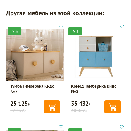
Другая мебель из этой коллекции:
-9%
-9%
Тумба Тимберика Кидс
Комод Тимберика Кидс
№7
№8
25 125
35 432
Р
Р
27 557
38 862
Р
Р