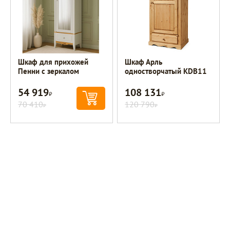
Шкаф для прихожей
Шкаф Арль
Пенни с зеркалом
одностворчатый KDB11
54 919
108 131
Р
Р
70 410
120 790
Р
Р