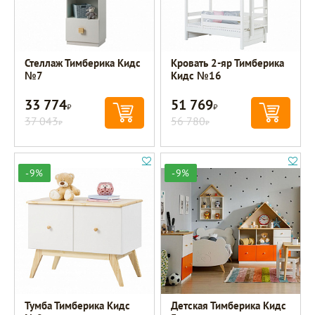
Стеллаж Тимберика Кидс
Кровать 2-яр Тимберика
№7
Кидс №16
33 774
51 769
Р
Р
37 043
56 780
Р
Р
-9%
-9%
Тумба Тимберика Кидс
Детская Тимберика Кидс