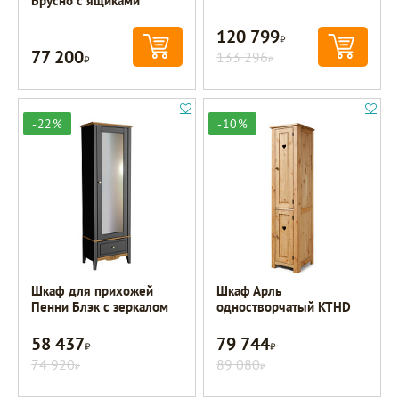
Брусно с ящиками
120 799
Р
77 200
Р
133 296
Р
-22%
-10%
Шкаф для прихожей
Шкаф Арль
Пенни Блэк с зеркалом
одностворчатый KTHD
58 437
79 744
Р
Р
74 920
89 080
Р
Р