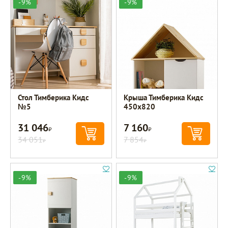
-9%
-9%
Стол Тимберика Кидс
Крыша Тимберика Кидс
№5
450х820
31 046
7 160
Р
Р
34 051
7 854
Р
Р
-9%
-9%