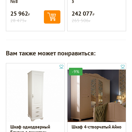
№8
3
25 962
242 077
Р
Р
28 475
265 506
Р
Р
Вам также может понравиться:
-9%
Шкаф однодверный
Шкаф 4-створчатый Айно