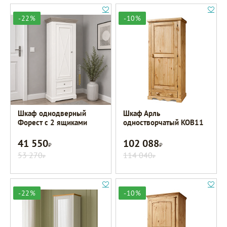
-22%
-10%
Шкаф однодверный
Шкаф Арль
Форест с 2 ящиками
одностворчатый KOB11
41 550
102 088
Р
Р
53 270
114 040
Р
Р
-22%
-10%