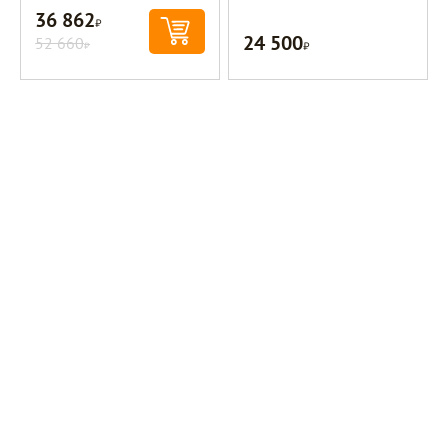
36 862
Р
24 500
52 660
Р
Р