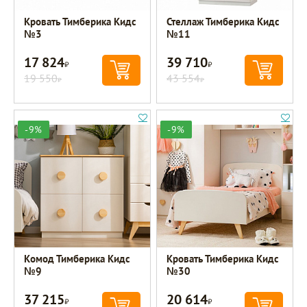
Кровать Тимберика Кидс
Стеллаж Тимберика Кидс
№3
№11
17 824
39 710
Р
Р
19 550
43 554
Р
Р
-9%
-9%
Комод Тимберика Кидс
Кровать Тимберика Кидс
№9
№30
37 215
20 614
Р
Р