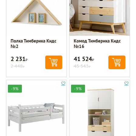
Полка Тимберика Кидс
Комод Тимберика Кидс
№2
№16
2 231
41 524
Р
Р
2 448
45 543
Р
Р
-9%
-9%