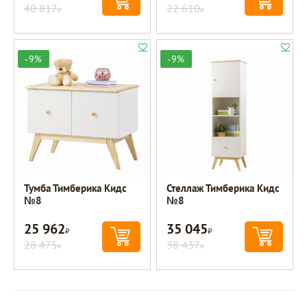
40 817
22 610
Р
Р
-9%
-9%
Тумба Тимберика Кидс
Стеллаж Тимберика Кидс
№8
№8
25 962
35 045
Р
Р
28 475
38 437
Р
Р