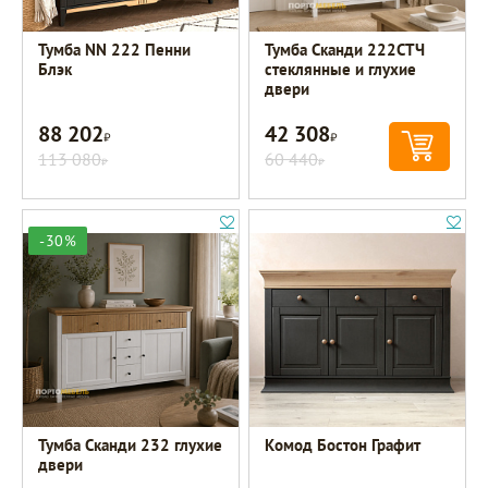
Тумба NN 222 Пенни
Тумба Сканди 222СТЧ
Блэк
стеклянные и глухие
двери
88 202
42 308
Р
Р
113 080
60 440
Р
Р
-30%
Тумба Сканди 232 глухие
Комод Бостон Графит
двери