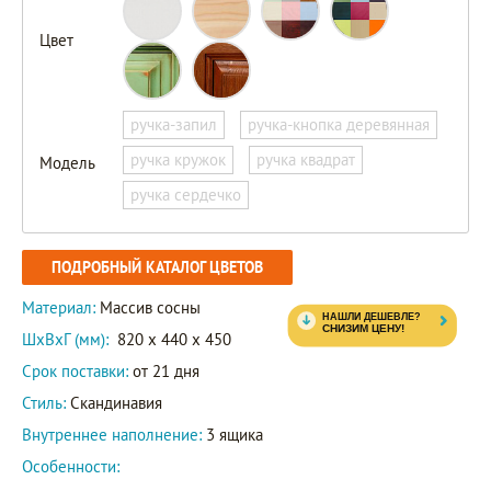
Цвет
ручка-запил
ручка-кнопка деревянная
ручка кружок
ручка квадрат
Модель
ручка сердечко
ПОДРОБНЫЙ КАТАЛОГ ЦВЕТОВ
Материал:
Массив сосны
ШxВxГ (мм):
820 x 440 x 450
Срок поставки:
от 21 дня
Стиль:
Скандинавия
Внутреннее наполнение:
3 ящика
Особенности: