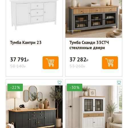
Тумба Кантри 23
Тумба Сканди 33СТЧ
стеклянные двери
37 791
37 282
Р
Р
58 140
53 260
Р
Р
-22%
-30%