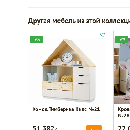
Другая мебель из этой коллекц
-9%
-9%
Комод Тимберика Кидс №21
Кров
№28
51 382
22 
Р