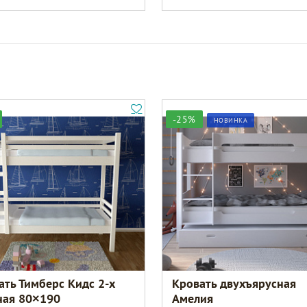
-25%
НОВИНКА
ать Тимберс Кидс 2-х
Кровать двухъярусная
ная 80×190
Амелия