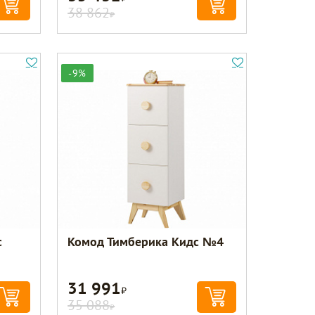
38 862
Р
-9%
с
Комод Тимберика Кидс №4
31 991
Р
35 088
Р