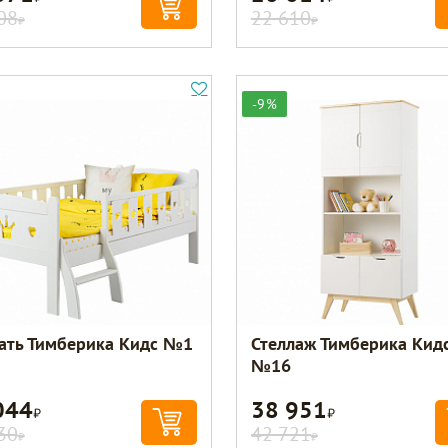
08
22 610
Р
Р
-9%
ать Тимберика Кидс №1
Стеллаж Тимберика Кид
№16
044
38 951
Р
Р
30
42 721
Р
Р