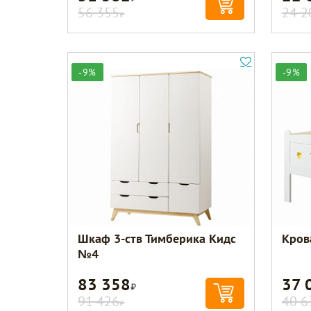
56 355
24 2
Р
-9%
-9%
Шкаф 3-ств Тимберика Кидс
Кров
№4
83 358
37 
Р
91 426
40 6
Р