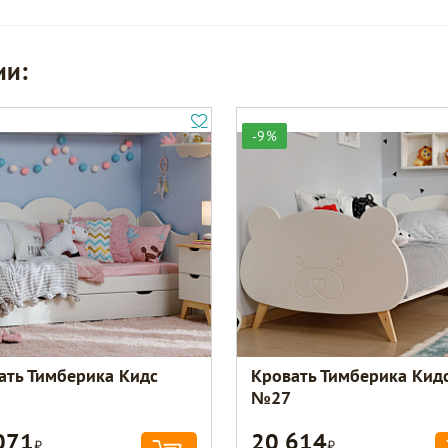
ии:
-9%
ать Тимберика Кидс
Кровать Тимберика Кид
№27
071
20 614
Р
Р