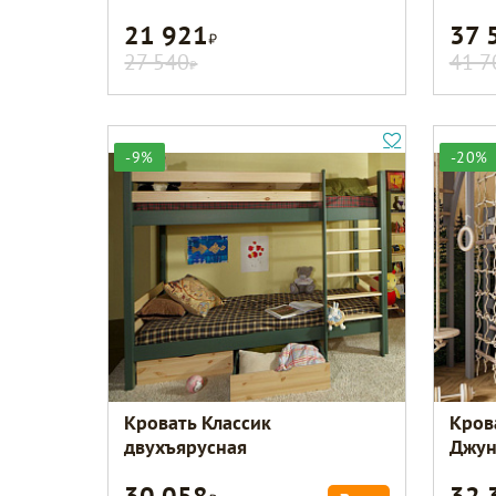
21 921
37 
Р
27 540
41 7
Р
-9%
-20%
Кровать Классик
Кров
двухъярусная
Джун
30 058
32 
Р