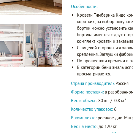
Особенности:
Кровати Тимберика Кидс ко
коротких, на выбор покупат
бортик можно установить как 
бортика имеется с двух стор
комплект кровати и заказыв
С лицевой стороны изголовь
крепления. Заглушки фабрик
По прошествии времени в р
В категории бейц эмаль исп
просматривается.
Страна производитель
Россия
Форма поставки:
в разобранном
3
Вес и объем :
80 кг
/
0.8 м
Количество упаковок:
6
В комплекте:
реечное дно. Матр
Вес на место:
до 120 кг