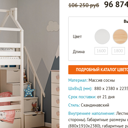
96 874
106 250 руб
Вы
Цвет
1600
1800
Длина
ПОДРОБНЫЙ КАТАЛОГ ЦВЕТ
Материал:
Массив сосны
ШxВxД (мм):
880 x 2380 x 223
Срок поставки:
от 21 дня
Стиль:
Скандинавский
Внутреннее наполнение:
Лестн
стороны). Габаритные размеры
(880х1910х2380), габаритные 