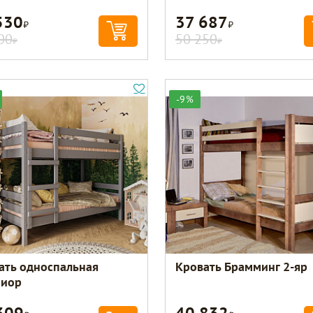
530
37 687
Р
Р
00
50 250
Р
Р
-9%
ать односпальная
Кровать Брамминг 2-яр
иор
309
40 832
Р
Р