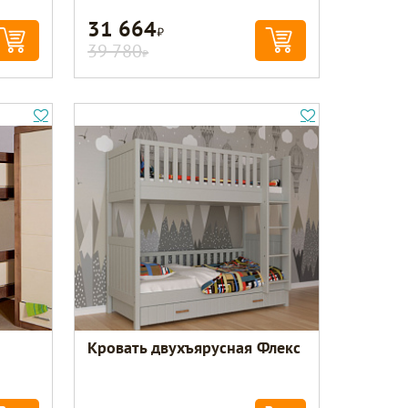
31 664
Р
39 780
Р
Кровать двухъярусная Флекс