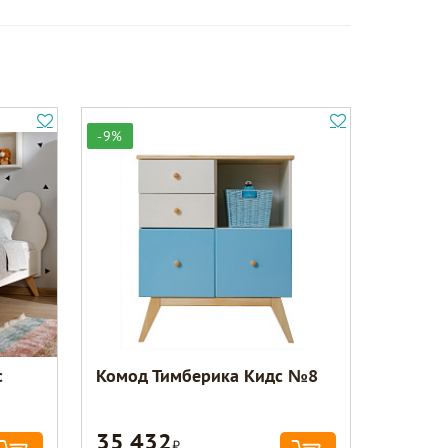
-9%
с
Комод Тимберика Кидс №8
35 432
Р