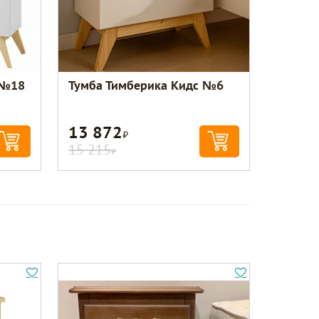
 №18
Тумба Тимберика Кидс №6
13 872
Р
15 215
Р