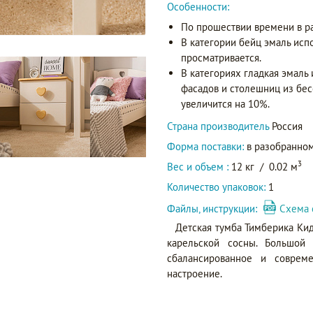
Особенности:
По прошествии времени в р
В категории бейц эмаль исп
просматривается.
В категориях гладкая эмаль
фасадов и столешниц из бес
увеличится на 10%.
Страна производитель
Россия
Форма поставки:
в разобранном
3
Вес и объем :
12 кг
/
0.02 м
Количество упаковок:
1
Файлы, инструкции:
Схема 
Детская тумба Тимберика Ки
карельской сосны. Большой 
сбалансированное и соврем
настроение.