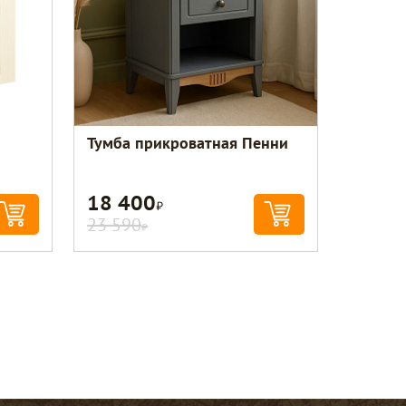
Тумба прикроватная Пенни
18 400
Р
23 590
Р