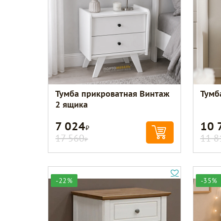
Тумба прикроватная Винтаж
Тумб
2 ящика
7 024
10 
Р
17 560
11 8
Р
-22%
-35%