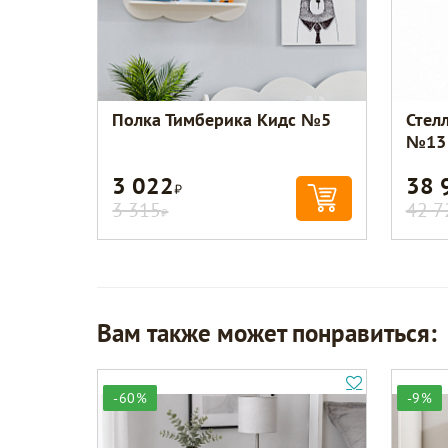
Полка Тимберика Кидс №5
Стел
№13
3 022
38 
Р
3 315
42 7
Р
Вам также может понравиться:
-60%
-9%