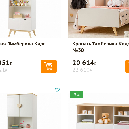
лаж Тимберика Кидс
Кровать Тимберика Кид
№30
951
20 614
Р
Р
21
22 610
Р
Р
-9%