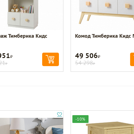
лаж Тимберика Кидс
Комод Тимберика Кидс
951
49 506
Р
Р
21
54 298
Р
Р
-10%