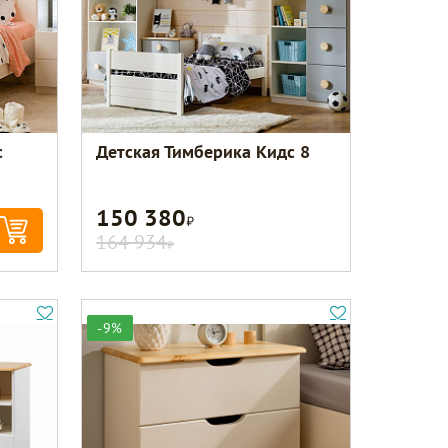
с
Детская Тимберика Кидс 8
150 380
Р
164 934
Р
-9%