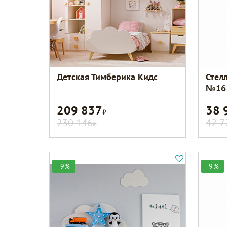
Детская Тимберика Кидс
Стел
№16
209 837
38 
Р
230 146
42 7
Р
-9%
-9%