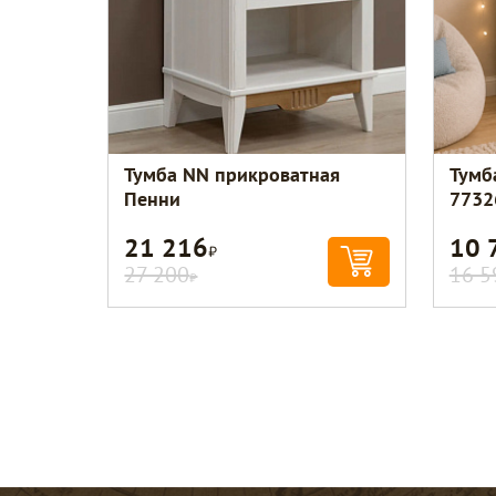
Тумба NN прикроватная
Тумб
Пенни
7732
21 216
10 
Р
27 200
16 5
Р