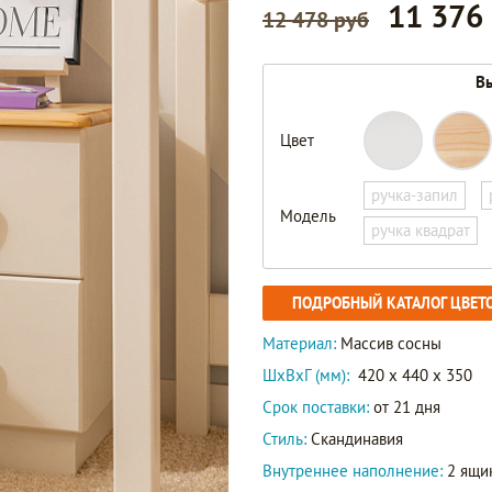
11 376
12 478 руб
Вы
Цвет
ручка-запил
Модель
ручка квадрат
ПОДРОБНЫЙ КАТАЛОГ ЦВЕТ
Материал:
Массив сосны
ШxВxГ (мм):
420 x 440 x 350
Срок поставки:
от 21 дня
Стиль:
Скандинавия
Внутреннее наполнение:
2 ящи