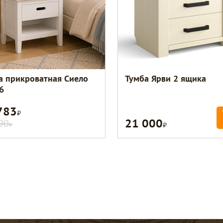
а прикроватная Сиело
Тумба Ярви 2 ящика
6
783
Р
21 000
Р
90
Р