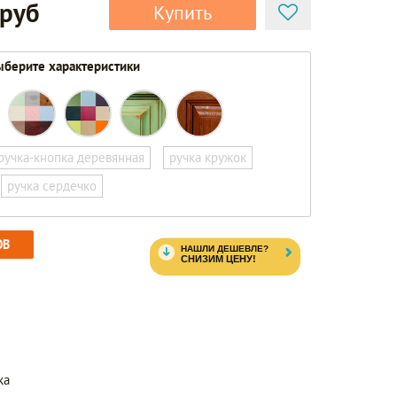
 руб
Купить
берите характеристики
ручка-кнопка деревянная
ручка кружок
ручка сердечко
ОВ
ка