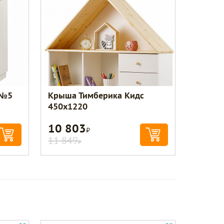
 №5
Крыша Тимберика Кидс
450х1220
10 803
Р
11 849
Р