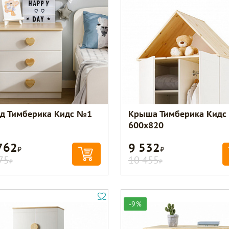
д Тимберика Кидс №1
Крыша Тимберика Кидс
600х820
762
9 532
Р
Р
75
10 455
Р
Р
-9%