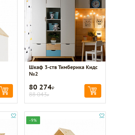
Шкаф 3-ств Тимберика Кидс
№2
80 274
Р
88 043
Р
-9%