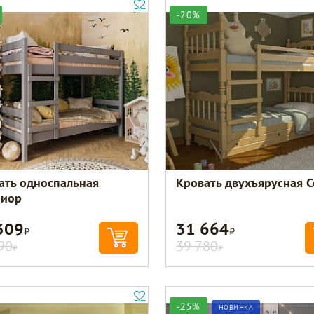
-20%
ать односпальная
Кровать двухъярусная 
иор
309
31 664
Р
Р
90
39 780
Р
Р
-25%
НОВИНКА