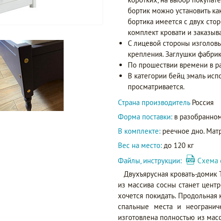
бортик можно установить как 
бортика имеется с двух стор
комплект кровати и заказыв
С лицевой стороны изголовь
крепления. Заглушки фабрик
По прошествии времени в р
В категории бейц эмаль исп
просматривается.
Страна производитель
Россия
Форма поставки:
в разобранном
В комплекте:
реечное дно. Матр
Вес на место:
до 120 кг
Файлы, инструкции:
Схема 
Двухъярусная кровать-домик 
из массива сосны станет центр
хочется покидать. Продольная
спальные места и неогранич
изготовлена полностью из мас