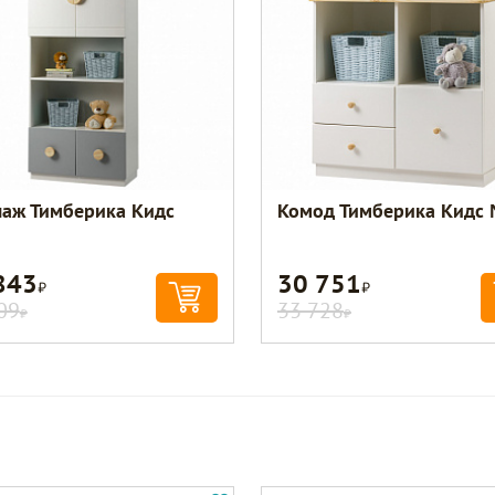
лаж Тимберика Кидс
Комод Тимберика Кидс
843
30 751
Р
Р
09
33 728
Р
Р