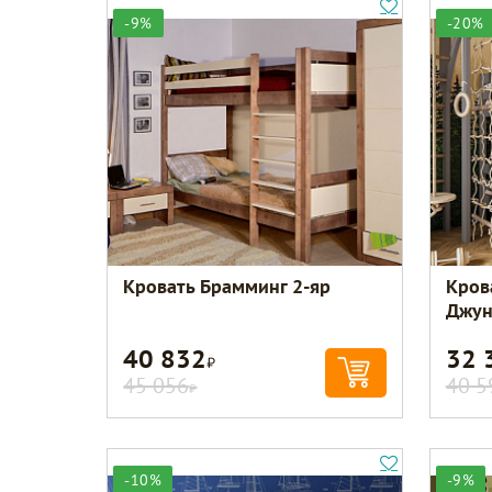
-9%
-20%
Кровать Брамминг 2-яр
Кров
Джун
40 832
32 
Р
45 056
40 5
Р
-10%
-9%