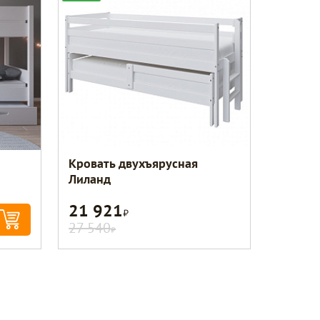
Кровать двухъярусная
Лиланд
21 921
Р
27 540
Р