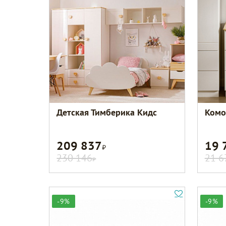
Детская Тимберика Кидс
Комо
209 837
19 
Р
230 146
21 6
Р
-9%
-9%