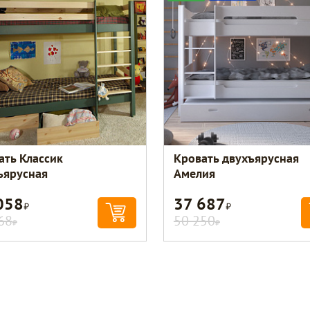
ать Классик
Кровать двухъярусная
ъярусная
Амелия
058
37 687
Р
Р
68
50 250
Р
Р