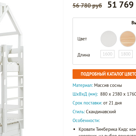
51 769
56 780 руб
Вы
Цвет
1600
1800
Длина
ПОДРОБНЫЙ КАТАЛОГ ЦВЕТ
Материал:
Массив сосны
ШxВxД (мм):
880 x 2380 x 176
Срок поставки:
от 21 дня
Стиль:
Скандинавский
Особенности:
Кровати Тимберика Кидс ко
коротких, на выбор покупат