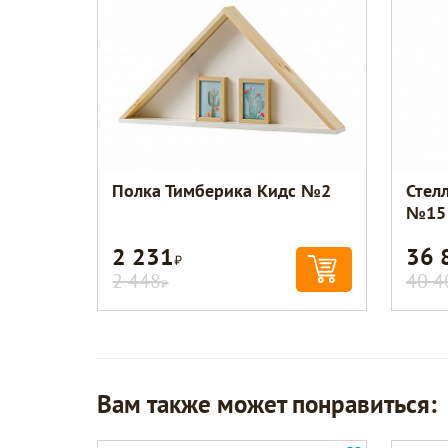
Полка Тимберика Кидс №2
Стел
№15
2 231
36 
Р
2 448
40 4
Р
Вам также может понравиться: