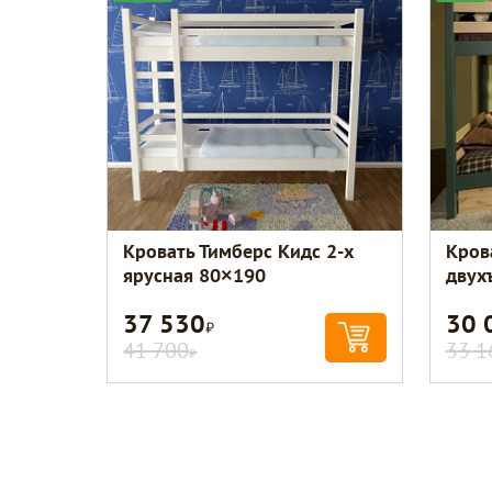
Кровать Тимберс Кидс 2-х
Кров
ярусная 80×190
двух
37 530
30 
Р
41 700
33 1
Р