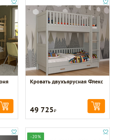
Соня
Кровать двухъярусная Флекс
49 725
Р
-20%