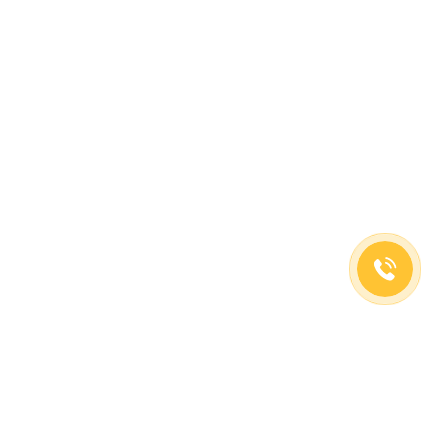
(499)653-73-43
(800)333-63-86
C 10 до 19 часов
Заказать звонок