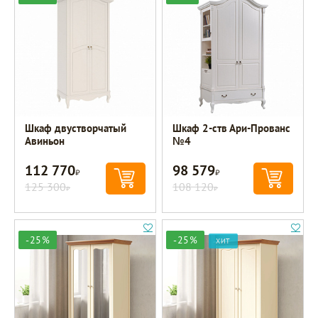
Шкаф двустворчатый
Шкаф 2-ств Ари-Прованс
Авиньон
№4
112 770
98 579
Р
Р
125 300
108 120
Р
Р
-25%
-25%
ХИТ