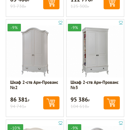
93 738
125 300
Р
Р
-9%
-9%
Шкаф 2-ств Ари-Прованс
Шкаф 2-ств Ари-Прованс
№2
№3
86 381
95 386
Р
Р
94 741
104 618
Р
Р
-10%
-9%