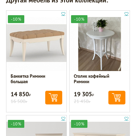
-10%
-10%
Банкетка Римини
Столик кофейный
большая
Римини
14 850
19 305
Р
Р
16 500
21 450
Р
Р
-10%
-10%