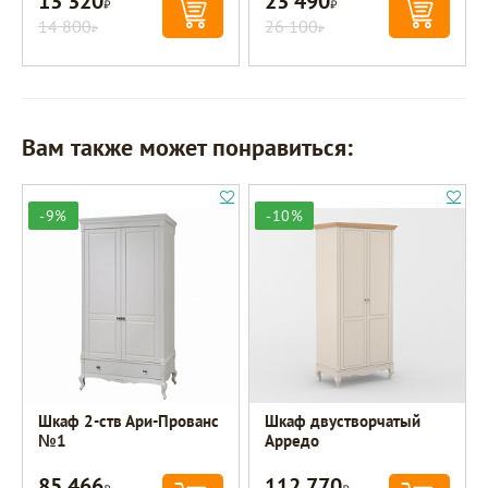
13 320
23 490
14 800
26 100
Р
Р
Вам также может понравиться:
-9%
-10%
Шкаф 2-ств Ари-Прованс
Шкаф двустворчатый
№1
Арредо
85 466
112 770
Р
Р