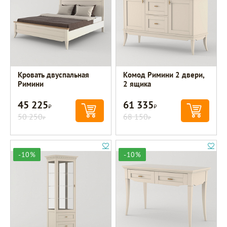
Кровать двуспальная
Комод Римини 2 двери,
Римини
2 ящика
45 225
61 335
Р
Р
50 250
68 150
Р
Р
-10%
-10%