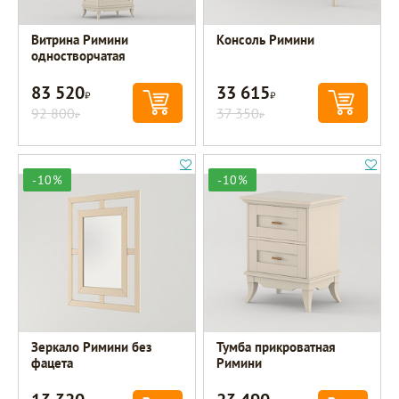
Витрина Римини
Консоль Римини
одностворчатая
83 520
33 615
Р
Р
92 800
37 350
Р
Р
-10%
-10%
Зеркало Римини без
Тумба прикроватная
фацета
Римини
Р
Р