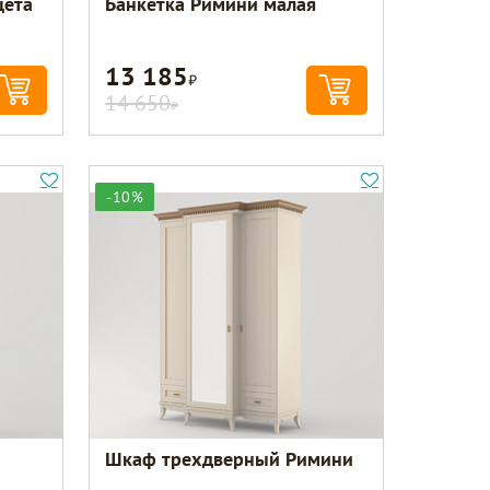
цета
Банкетка Римини малая
13 185
Р
14 650
Р
-10%
Шкаф трехдверный Римини