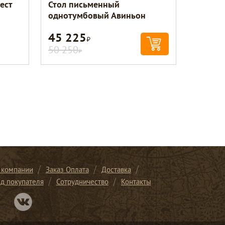
ест
Стол письменный
однотумбовый Авиньон
45 225
Р
50 250
Р
 компании
Заказ Оплата
Доставка
ид покупателя
Сотрудничество
Контакты
Перейти в нашу группу Вконтакте