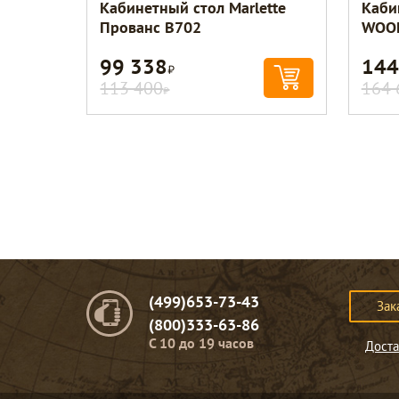
Кабинетный стол Marlette
Каби
Прованс В702
WOOD
99 338
144
Р
113 400
164 
Р
(499)653-73-43
Зак
(800)333-63-86
C 10 до 19 часов
Доста