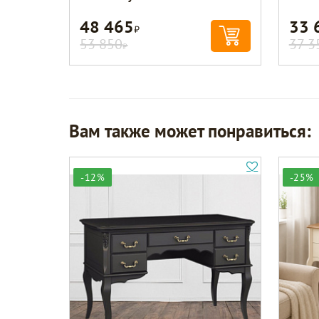
48 465
33 
Р
53 850
37 3
Р
Вам также может понравиться:
-12%
-25%