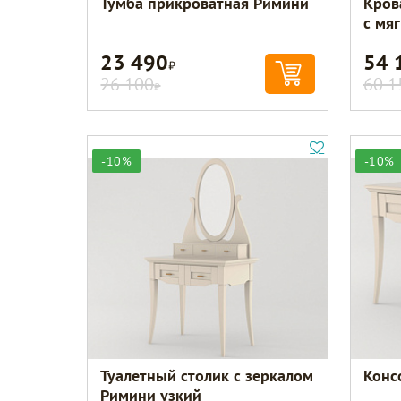
Тумба прикроватная Римини
Кров
с мя
23 490
54 
Р
26 100
60 1
Р
-10%
-10%
Туалетный столик с зеркалом
Конс
Римини узкий