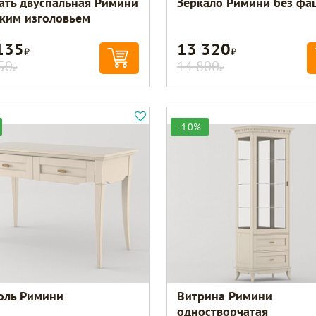
ать двуспальная Римини
Зеркало Римини без фа
гким изголовьем
135
13 320
Р
Р
50
14 800
Р
Р
-10%
оль Римини
Витрина Римини
одностворчатая