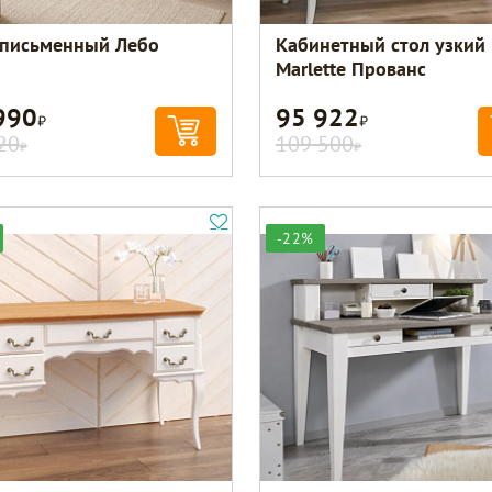
 письменный Лебо
Кабинетный стол узкий
Marlette Прованс
990
95 922
Р
Р
20
109 500
Р
Р
-22%