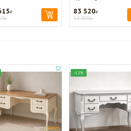
615
83 520
Р
Р
50
92 800
Р
Р
-12%