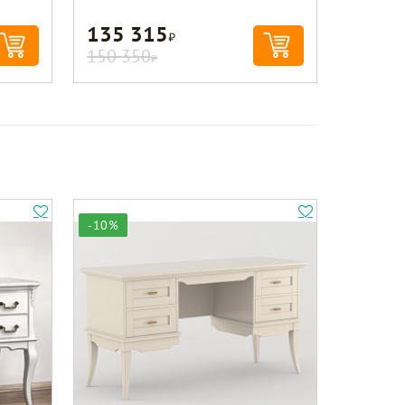
135 315
Р
150 350
Р
-10%