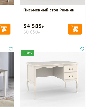
Письменный стол Римини
54 585
Р
60 650
Р
-10%