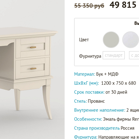
49 815
55 350 руб
Вы
Цвет
стандарт
с д
Фурнитура
Материал:
Бук + МДФ
ШxВxГ (мм):
1200 x 750 x 680
Срок поставки:
от 30 дней
Стиль:
Прованс
Внутреннее наполнение:
2 ящи
Особенности:
Эмаль фирмы Ren
Страна производитель
Россия
Фурнитура:
Направляющие на я