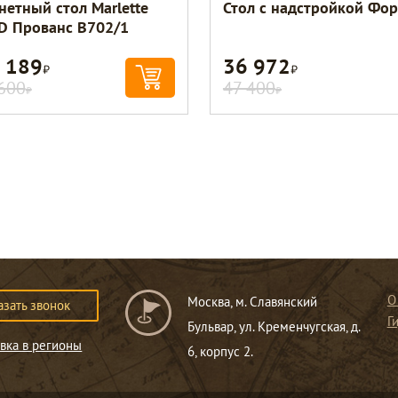
нетный стол Marlette
Стол с надстройкой Фор
 Прованс В702/1
 189
36 972
Р
Р
600
47 400
Р
Р
О
Москва, м. Славянский
азать звонок
Г
Бульвар, ул. Кременчугская, д.
вка в регионы
6, корпус 2.