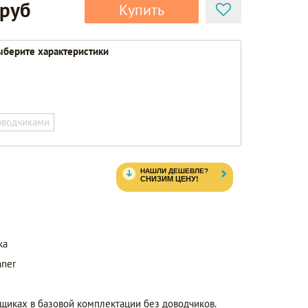
 руб
Купить
берите характеристики
оводчиками
ка
ner
щиках в базовой комплектации без доводчиков.