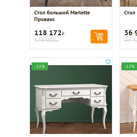
Стол большой Marlette
Стол
Прованс
118 172
36 
Р
134 900
49 3
Р
-12%
-12%